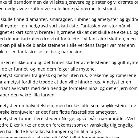
nke til barndommen da vi lekte sjørøvere og pirater og vi drømte 
en nedgravde skatten vi skulle finne på nærmeste strand…
i skulle finne diamanter, smaragder, rubiner og ametyster og gyldn
llmynter i en nedgravd sort skattkiste. Fantasien var stor når vi
gnet et kart som vi brente i hjørnene slik at det skulle se ekte ut, o
d denne kartrullen dro vi ut for å lete… Vi fant aldri skatten, men
nken på alle de blanke steinene i alle verdens farger var mer enn
k for en fantasireise i et ivrig barnesinn.
nken er ikke umulig, det finnes skatter av edelsteiner og gullmynt
g de er funnet, og med dem følger alle mytene.
metyst kommer fra gresk og betyr uten rus. Grekerne og romerene
r ametyst fordi de trodde at den ville hindre rus. Ametyst er en
ariant av kvarts med den hendige formelen Sio2, og det er jern som
aper den vakre lilla fargen.
metyst er en halvedelstein, men brukes ofte som smykkestein. I de
rske kronjuveler er det flere flotte fasettslipte ametyster.
etyst er funnet flere steder i Norge, også i vårt nærområde . Ved
dre Eiker kirke er det en forekomst som er vanskelig tilgjengelig,
n har flotte krystallavlsutninger og fin lilla farge.
 Drammensmarka ble det på 1990-tallet funnet ametyst og