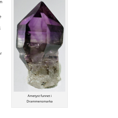
om
e
g
er
Ametyst funnet i
Drammensmarka