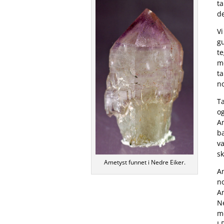
ta
d
V
gu
te
me
ta
no
Ta
o
A
ba
v
sk
Ametyst funnet i Nedre Eiker.
A
no
Am
Ne
me
I