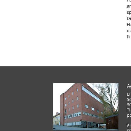
an
s
De
Ha
d
fl
A
Ei
S
3
Tl
p
Å
F