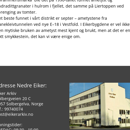
dradittgranater i hulrom i fjellet, det samme på Liertoppen ved
prenging av tomter.
t beste funnet i vårt distrikt er septer – ametystene fra
nekleivtunnelen ved nye E–18 i Vestfold. I Eikerbygdene er vel ikke
en mytiske bruken av ametyst mest kjent og brukt, men at det er e
ott smykkestein, det kan vi være enige om.
dresse Nedre Eiker:
ker Arkiv
olbergveien 20 C
057 Solbergelva, Norge
f.: 99740074
ost@eikerarkiv.no
pningstider:
REDAG: 08:30 - 15:00