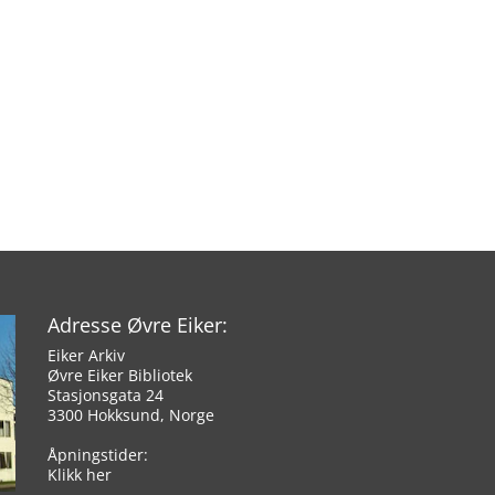
n
Adresse Øvre Eiker:
Eiker Arkiv
Øvre Eiker Bibliotek
Stasjonsgata 24
3300 Hokksund, Norge
Åpningstider:
Klikk her