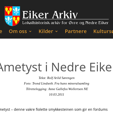
e
Om oss
Kilder
Partnere
Kulturs
Ametyst i Nedre Eike
Tekst: Rolf Arild Sørengen
Foto: Trond Lindseth. Fra hans
mineralsamling
Tilrettelegging: Anne Gallefos Wollertsen NE
10.03.2011
metyst – denne vakre fiolette smykkesteinen som gir en fordums