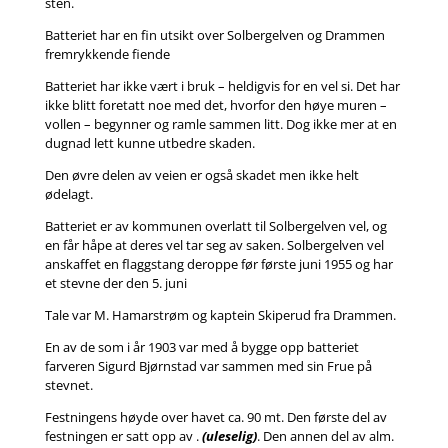
sten.
Batteriet har en fin utsikt over Solbergelven og Drammen
fremrykkende fiende
Batteriet har ikke vært i bruk – heldigvis for en vel si. Det har
ikke blitt foretatt noe med det, hvorfor den høye muren –
vollen – begynner og ramle sammen litt. Dog ikke mer at en
dugnad lett kunne utbedre skaden.
Den øvre delen av veien er også skadet men ikke helt
ødelagt.
Batteriet er av kommunen overlatt til Solbergelven vel, og
en får håpe at deres vel tar seg av saken. Solbergelven vel
anskaffet en flaggstang deroppe før første juni 1955 og har
et stevne der den 5. juni
Tale var M. Hamarstrøm og kaptein Skiperud fra Drammen.
En av de som i år 1903 var med å bygge opp batteriet
farveren Sigurd Bjørnstad var sammen med sin Frue på
stevnet.
Festningens høyde over havet ca. 90 mt. Den første del av
festningen er satt opp av .
(uleselig)
. Den annen del av alm.