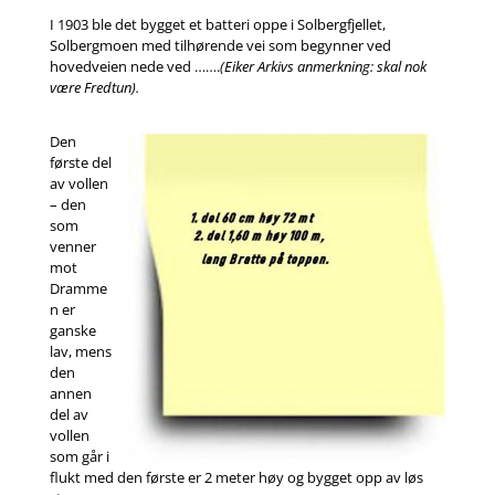
I 1903 ble det bygget et batteri oppe i Solbergfjellet,
Solbergmoen med tilhørende vei som begynner ved
hovedveien nede ved …….
(Eiker Arkivs anmerkning: skal nok
være Fredtun).
Den
første del
av vollen
– den
som
venner
mot
Dramme
n er
ganske
lav, mens
den
annen
del av
vollen
som går i
flukt med den første er 2 meter høy og bygget opp av løs