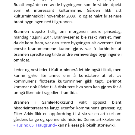
Braathengården en av de bygningene som først ble utpekt
som et interessant kulturminne. Gården fikk sitt
kulturminneskilt i november 2008. To og et halvt år seinere
brant bygningen ned til grunnen.
Brannen oppsto tidlig om morgenen andre pinsedag,
mandag 13.juni 2011. Brannvesenet ble raskt varslet, men
da de kom fram, var den store bygningen alt overtent. Det
eneste brannmennene kunne gjøre, var å forhindre at
brannen spredte seg til de andre verneverdige bygningene i
området.
Leder og nestleder i Kulturminnerådet ble også tilkalt, men
kunne gjøre lite annet enn å konstatere at ett av
kommunens flotteste kulturminner gikk tapt. Derimot
kommer nok Rådet til å diskutere hva som kan gjøres for å
unngå liknende tragedier i framtida.
Brannen i Gamle-Hokksund vakt oppsikt blant
historieinteresserte langt utenfor kommunens grenser, og
Eiker Arkiv fikk en oppfordring til å skrive en artikkel om
gårdens lange og spennende historie. Denne artikkelen om
«Hus no.65 i Haugsund»
kan nå leses på lokalhistoriewiki.