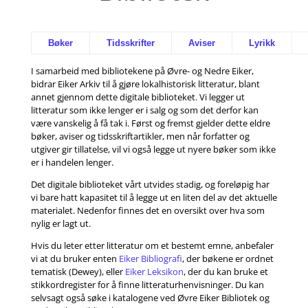
Bøker
Tidsskrifter
Aviser
Lyrikk
I samarbeid med bibliotekene på Øvre- og Nedre Eiker,
bidrar Eiker Arkiv til å gjøre lokalhistorisk litteratur, blant
annet gjennom dette digitale biblioteket. Vi legger ut
litteratur som ikke lenger er i salg og som det derfor kan
være vanskelig å få tak i. Først og fremst gjelder dette eldre
bøker, aviser og tidsskriftartikler, men når forfatter og
utgiver gir tillatelse, vil vi også legge ut nyere bøker som ikke
er i handelen lenger.
Det digitale biblioteket vårt utvides stadig, og foreløpig har
vi bare hatt kapasitet til å legge ut en liten del av det aktuelle
materialet. Nedenfor finnes det en oversikt over hva som
nylig er lagt ut.
Hvis du leter etter litteratur om et bestemt emne, anbefaler
vi at du bruker enten
Eiker Bibliografi
, der bøkene er ordnet
tematisk (Dewey), eller
Eiker Leksikon
, der du kan bruke et
stikkordregister for å finne litteraturhenvisninger. Du kan
selvsagt også søke i katalogene ved Øvre Eiker Bibliotek og