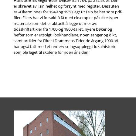
Hans Strøms «Eger-Beskrivelse» fra 1784, på 272 sider. Den
er skrevet av i sin helhet og forsynt med register. Dessuten
er «Eikerminne» for 1949 og 1950 lagt ut i sin helhet som pdf-
filer. Ellers har vi forsøkt å få med eksempler på ulike typer
materiale som det er aktuelt å legge ut mer av:
tidsskriftartikler fra 1700-og 1800-tallet, nyere bøker og
hefter som er utsolgt i bokhandlene, noen sanger og dikt,
samt artikler fra Eiker i Drammens Tidende årgang 1900. Vi
har også tatt med et undervisningsopplegg i lokalhistorie
som ble laget til skolene for noen år siden.