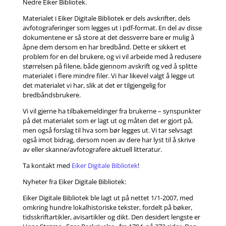
Nedre Eiker Bibliotek.
Materialet i Eiker Digitale Bibliotek er dels avskrifter, dels
avfotograferinger som legges ut i pdf-format. En del av disse
dokumentene er så store at det dessverre bare er mulig å
åpne dem dersom en har bredbånd. Dette er sikkert et
problem for en del brukere, og vi vil arbeide med å redusere
størrelsen på filene, både gjennom avskrift og ved å splitte
materialet i flere mindre filer. Vi har likevel valgt å legge ut
det materialet vi har, slik at det er tilgjengelig for
bredbåndsbrukere.
Vi vil gjerne ha tilbakemeldinger fra brukerne – synspunkter
på det materialet som er lagt ut og måten det er gjort på,
men også forslag til hva som bør legges ut. Vi tar selvsagt
også imot bidrag, dersom noen av dere har lyst til å skrive
av eller skanne/avfotografere aktuell litteratur.
Ta kontakt med
Eiker Digitale Bibliotek
!
Nyheter fra Eiker Digitale Bibliotek:
Eiker Digitale Bibliotek ble lagt ut på nettet 1/1-2007, med
omkring hundre lokalhistoriske tekster, fordelt på bøker,
tidsskriftartikler, avisartikler og dikt. Den desidert lengste er