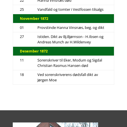
22
Hanna Vinsnæs død
25
Vandfald og tomter i Vestfossen tilsalgs
November 1872
01
Provstinde Hanna Vinsnæs, beg. og dikt
27
Istiden. Dikt av Bj.Bjørnson - H.Ibsen og
Andreas Munch av H.Wildenvey
Desember 1872
11
Sorenskriver til Eker, Modum og Sigdal
Christian Rasmus Hansen død
18
Ved sorenskriverens dødsfall dikt av
Jørgen Moe