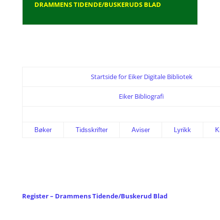
DRAMMENS TIDENDE/BUSKERUDS BLAD
Startside for Eiker Digitale Bibliotek
Eiker Bibliografi
Bøker
Tidsskrifter
Aviser
Lyrikk
K
Register – Drammens Tidende/Buskerud Blad