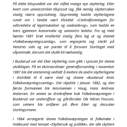
På dette tidspunktet var det stiftet mange nye skytterlag. Etter
hvert som unionsstriden tilspisset seg, fikk nemlig skyttersaken
stadig større oppslutning. Opprinnelig hadde skytterlagene
rundt om i landet vært tilsluttet «Centralforeningen for
udbredelse af legemsøvelser og vaabenbrug», som hadde en
tvers igjennom konservativ og unionstro ledelse. Fra og med
høsten 1881 brøt imidlertid stadig flere lag ut og dannet
«Folkebevæpningssamlag», som engasjerte seg sterkt på
Venstres side og var parate til å forsvare Stortinget med
våpenmakt, dersom det skulle bli nødvendig.
I Buskerud var det Eker skytterlag som gikk i spissen for denne
utviklingen. På en ekstraordinær generalforsamling i november
1881 ble det enstemmig vedtatt å invitere de andre skytterlagene
i distriktet til å være med og danne «Buskerud Amts
Folkebevæpningssamlag». Det skjedde i januar 1882, og den
første formannen ble lensmannen i Haug, Hans Andreas
Andersen. En annen av drivkreftene bak Folkebevæpningen i
Buskerud var underoffiser og gårdbruker Ole Nilsen Fossum,
som seinere ble ordfører på Øvre Eiker og dessuten
stortingsmann.
I 1884 arrangerte denne Folkebevæpningen et folkemøte i
Hokksund med temaet «Skyttersak og politikk», der alle skyttere