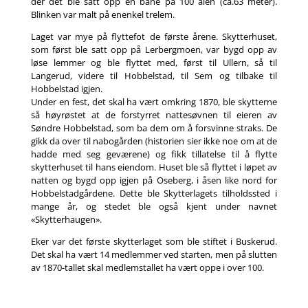
der det ble satt opp en bane på 100 alen (ca.63 meter).
Blinken var malt på enenkel trelem.
Laget var mye på flyttefot de første årene. Skytterhuset,
som først ble satt opp på Lerbergmoen, var bygd opp av
løse lemmer og ble flyttet med, først til Ullern, så til
Langerud, videre til Hobbelstad, til Sem og tilbake til
Hobbelstad igjen.
Under en fest, det skal ha vært omkring 1870, ble skytterne
så høyrøstet at de forstyrret nattesøvnen til eieren av
Søndre Hobbelstad, som ba dem om å forsvinne straks. De
gikk da over til nabogården (historien sier ikke noe om at de
hadde med seg geværene) og fikk tillatelse til å flytte
skytterhuset til hans eiendom. Huset ble så flyttet i løpet av
natten og bygd opp igjen på Oseberg, i åsen like nord for
Hobbelstadgårdene. Dette ble Skytterlagets tilholdssted i
mange år, og stedet ble også kjent under navnet
«Skytterhaugen».
Eker var det første skytterlaget som ble stiftet i Buskerud.
Det skal ha vært 14 medlemmer ved starten, men på slutten
av 1870-tallet skal medlemstallet ha vært oppe i over 100.