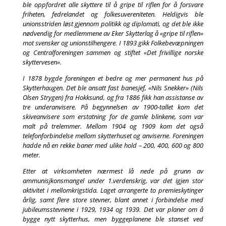
ble oppfordret alle skyttere til å gripe til riflen for å forsvare
friheten, fedrelandet og folkesuvereniteten. Heldigvis ble
unionsstriden løst gjennom politikk og diplomati, og det ble ikke
nødvendig for medlemmene av Eker Skytterlag å «gripe til riflen»
mot svensker og unionstilhengere. I 1893 gikk Folkebevæpningen
og Centralforeningen sammen og stiftet «Det frivillige norske
skyttervesen».
I 1878 bygde foreningen et bedre og mer permanent hus på
Skytterhaugen. Det ble ansatt fast banesjef, «Nils Snekker» (Nils
Olsen Strygen) fra Hokksund, og fra 1886 fikk han assistanse av
tre underanvisere. På begynnelsen av 1900-tallet kom det
skiveanvisere som erstatning for de gamle blinkene, som var
malt på trelemmer. Mellom 1904 og 1909 kom det også
telefonforbindelse mellom skytterhuset og anviserne. Foreningen
hadde nå en rekke baner med ulike hold – 200, 400, 600 og 800
meter.
Etter at virksomheten nærmest lå nede på grunn av
ammunisjkonsmangel under 1.verdenskrig, var det igjen stor
aktivitet i mellomkrigstida. Laget arrangerte to premieskytinger
årlig, samt flere store stevner, blant annet i forbindelse med
jubileumsstevnene i 1929, 1934 og 1939. Det var planer om å
bygge nytt skytterhus, men byggeplanene ble stanset ved