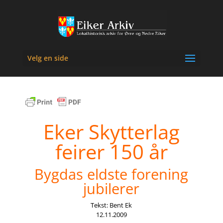
Velg en side
Eker Skytterlag
feirer 150 år
Bygdas eldste forening
jubilerer
Tekst: Bent Ek
12.11.2009