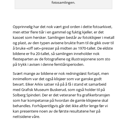
fotosamlingen.
Opprinnelig har det nok vært god orden i dette fotoarkivet,
men etter flere tiår i en gammel og fuktig kjeller, er det
kasoet som hersker. Samlingen består av fotoklisjeer i metall
og plast, av den typen avisene brukte fram til de gikk over til
å bruke «off set»-presser på midten av 1970-tallet. De eldste
bildene er fra 20-tallet, så samlingen inneholder nok
flesteparten av de fotografiene og illustrasjonene som sto
på trykk i avisen i denne femtiårsperioden.
Svært mange av bildene er nok redningsløst fortapt, men
innimellom var det også klisjeer som var ganske godt
bevart. Eiker Arkiv satser nå på å få i stand et samarbeid
med Grafisk Museum Buskerud, som også holder til på
Solberg Spinderi. Der er det veteraner fra grafikerbransjen
som har kompetanse på hvordan de gamle klisjeene skal
behandles. Forhåpentligvis går det ikke altfor lenge før vi
kan presentere noen av de første resultatene her på
nettsidene våre.