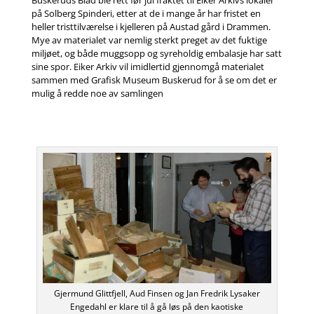
Buskeruds Blad ble rett før jul fraktet til Eiker Arkivs lokaler
på Solberg Spinderi, etter at de i mange år har fristet en
heller tristtilværelse i kjelleren på Austad gård i Drammen.
Mye av materialet var nemlig sterkt preget av det fuktige
miljøet, og både muggsopp og syreholdig embalasje har satt
sine spor. Eiker Arkiv vil imidlertid gjennomgå materialet
sammen med Grafisk Museum Buskerud for å se om det er
mulig å redde noe av samlingen
Gjermund Glittfjell, Aud Finsen og Jan Fredrik Lysaker
Engedahl er klare til å gå løs på den kaotiske