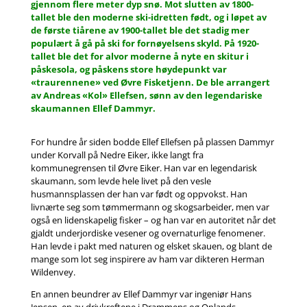
gjennom flere meter dyp snø. Mot slutten av 1800-
tallet ble den moderne ski-idretten født, og i løpet av
de første tiårene av 1900-tallet ble det stadig mer
populært å gå på ski for fornøyelsens skyld. På 1920-
tallet ble det for alvor moderne å nyte en skitur i
påskesola, og påskens store høydepunkt var
«traurennene» ved Øvre Fisketjenn. De ble arrangert
av Andreas «Kol» Ellefsen, sønn av den legendariske
skaumannen Ellef Dammyr.
For hundre år siden bodde Ellef Ellefsen på plassen Dammyr
under Korvall på Nedre Eiker, ikke langt fra
kommunegrensen til Øvre Eiker. Han var en legendarisk
skaumann, som levde hele livet på den vesle
husmannsplassen der han var født og oppvokst. Han
livnærte seg som tømmermann og skogsarbeider, men var
også en lidenskapelig fisker – og han var en autoritet når det
gjaldt underjordiske vesener og overnaturlige fenomener.
Han levde i pakt med naturen og elsket skauen, og blant de
mange som lot seg inspirere av ham var dikteren Herman
Wildenvey.
En annen beundrer av Ellef Dammyr var ingeniør Hans
Jensen, en av drivkreftene i Drammens og Oplands