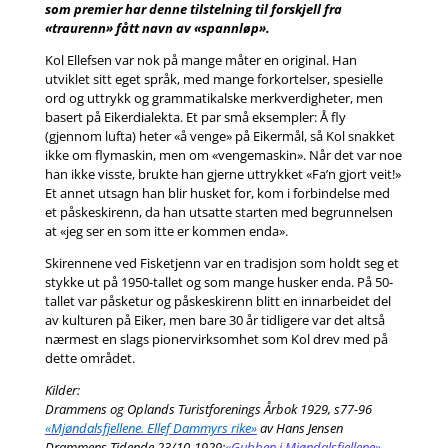
som premier har denne tilstelning til forskjell fra
«traurenn» fått navn av «spannløp».
Kol Ellefsen var nok på mange måter en original. Han
utviklet sitt eget språk, med mange forkortelser, spesielle
ord og uttrykk og grammatikalske merkverdigheter, men
basert på Eikerdialekta. Et par små eksempler: Å fly
(gjennom lufta) heter «å venge» på Eikermål, så Kol snakket
ikke om flymaskin, men om «vengemaskin». Når det var noe
han ikke visste, brukte han gjerne uttrykket «Fa’n gjort veit!»
Et annet utsagn han blir husket for, kom i forbindelse med
et påskeskirenn, da han utsatte starten med begrunnelsen
at «jeg ser en som itte er kommen enda».
Skirennene ved Fisketjenn var en tradisjon som holdt seg et
stykke ut på 1950-tallet og som mange husker enda. På 50-
tallet var påsketur og påskeskirenn blitt en innarbeidet del
av kulturen på Eiker, men bare 30 år tidligere var det altså
nærmest en slags pionervirksomhet som Kol drev med på
dette området.
Kilder:
Drammens og Oplands Turistforenings Årbok 1929, s77-96
«Mjøndalsfjellene. Ellef Dammyrs rike»
av Hans Jensen
Drammens Tidende 23/10-1929:
«Gubben i Mjøndalsfjellene»