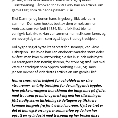
Turistforening. I årboken for 1929 skrev han en artikkel om
gamle Ellef, som da hadde passert 80 år.
Ellef Dammyr og konen hans, Ingeborg, fikk tolv barn
sammen. Den som huskes best av dem er nok sønnen
Andreas, som var født i 1884. Blant folk flest ble han
vanligvis kalt «Kol». Han var tømmermann slik som faren, og
en nevenyttig mann, som også lagde trau og treskjeer.
Kol bygde seg ei hytte litt sørvest for Dammyr, ved Øvre
Fisketjenn. Der levde han i en eneboertilværelse store deler
av året, men hver skjærtorsdag ble det liv rundt Kols hytte.
Da arrangerte han nemlig skirenn, for store og små. Det skal
være en tradisjon som oppsto omkring 1920, og Hans
Jensen nevner så vidt dette i artikkelen om gamle Ellef:
Han er snart viden bekjent for avholdelsen av sine
«traurenn», en årlig tradisjon for de omliggende bygder.
Hver påske arrangerer han skirenn der langt inne på fjellet
med trau som premier og merkelig nok har tilstelningen
fått stadig større tilslutning så deltagere og tilskuere
kommer langveis fra for å delta i moroen. Nytt av året er
det at han også arrangerer sommerløp og da han har
optatt en ny industri med trespann og her bruker disse