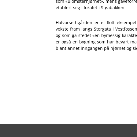
som «Blomsterhjørnet», mens gaveforre
etablert seg i lokalet i Støabakken
Halvorsethgården er et flott eksemp
vokste fram langs Storgata i Vestfosse
og som ga stedet «en bymessig karakter
er også en bygning som har bevart man
blant annet inngangen på hjørnet og 