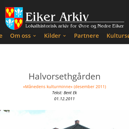
e
Om oss
Kilder
Partnere
Kulturs
Halvorsethgården
«Månedens kulturminne» (desember 2011)
Tekst: Bent Ek
01.12.2011