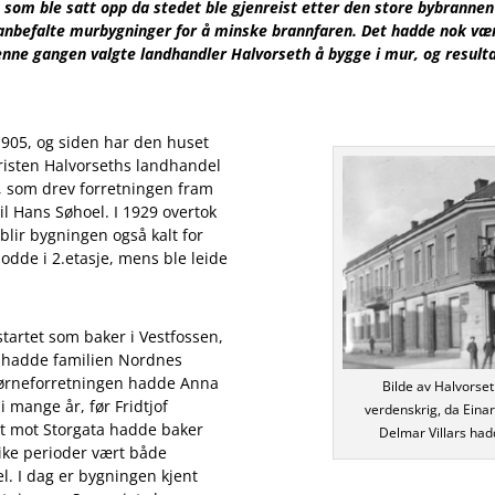
 som ble satt opp da stedet ble gjenreist etter den store bybrannen 
befalte murbygninger for å minske brannfaren. Det hadde nok vært 
enne gangen valgte landhandler Halvorseth å bygge i mur, og result
1905, og siden har den huset
risten Halvorseths landhandel
r, som drev forretningen fram
il Hans Søhoel. I 1929 overtok
lir bygningen også kalt for
dde i 2.etasje, mens ble leide
startet som baker i Vestfossen,
 hadde familien Nordnes
 hjørneforretningen hadde Anna
Bilde av Halvorset
mange år, før Fridtjof
verdenskrig, da Eina
Ut mot Storgata hadde baker
Delmar Villars had
like perioder vært både
l. I dag er bygningen kjent