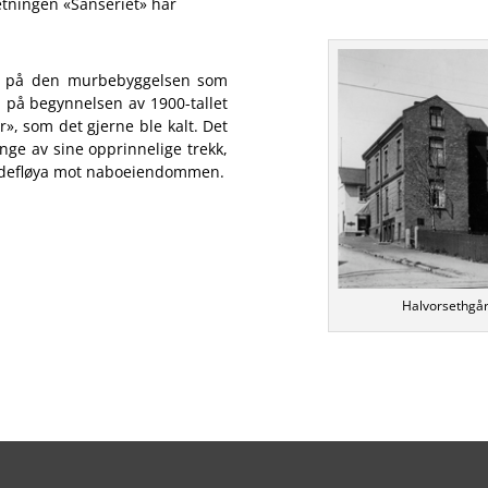
tningen «Sanseriet» har
el på den murbebyggelsen som
n på begynnelsen av 1900-tallet
», som det gjerne ble kalt. Det
ge av sine opprinnelige trekk,
sidefløya mot naboeiendommen.
Halvorsethgår