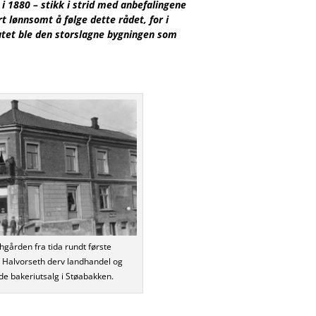
i 1880 – stikk i strid med anbefalingene
lønnsomt å følge dette rådet, for i
atet ble den storslagne bygningen som
hgården fra tida rundt første
r Halvorseth derv landhandel og
de bakeriutsalg i Støabakken.