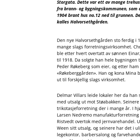
Storgata. Dette var ett av mange trehus
fra brann- og bygningskommunen, som an
1904 brant hus no.12 ned til grunnen. D
kalles Halvorsethgården.
Den nye Halvorsethgården sto ferdig i 
mange slags forretningsvirksomhet. Ch
ble etter hvert overtatt av sønnen Eina
til 1918. Da solgte han hele bygningen t
Peder Røkeberg som eier, og etter ham b
«Røkeberggården». Han og kona Mina bo
ut til forskjellig slags virksomhet.
Delmar Villars leide lokaler her da han 
med utsalg ut mot Støabakken. Seinere
trikotasjeforretning der i mange år. I
Larsen Nedremo manufakturforretning i 
Ristvedt overtok med jernvarehandel. 
Ween sitt utsalg, og seinere har det i u
legekontor, barbersalong og farvehande