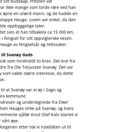
 sitt budskap. Presten var
var ikke mange som torde røre ved han
nes øyne en ulærd mann, og de hadde en
å stoppe Hauge. Loven var enkel, da den
lde oppbyggelige taler.
et sies at han tilbakela ca 15 000 km,
 i fengsel for sitt oppviglerske vesen.
 Hauge av fengselsår og rettssaker.
 til Svanøy Gods
 bok som inneholdt to brev. Det ene fra
re fra Ole Torjussen Svanøy. Det var
 som vakte størst interesse, da dette
se.
il at Svanøy var ei øy i Sogn og
lora kommune.
Andresen og undertegnede fra Eiker
lsen Hauges virke på Svanøy, og hans
eminente sjåfør Knut Olaf Kals startet vi
 vårt øye.
Morgenen etter tok vi rutebåten ut til