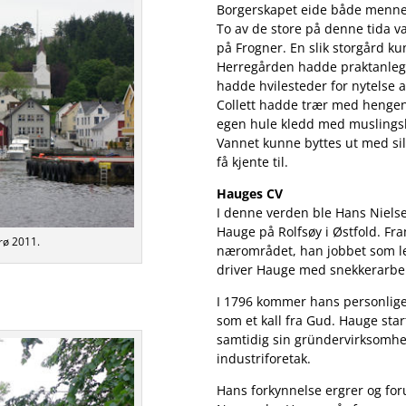
Borgerskapet eide både menne
To av de store på denne tida va
på Frogner. En slik storgård k
Herregården hadde praktanleg
hadde hvilesteder for nytelse av
Collett hadde trær med hengen
egen hule kledd med muslingska
Vannet kunne byttes ut med si
få kjente til.
Hauges CV
I denne verden ble Hans Nielse
Hauge på Rolfsøy i Østfold. Fra
orø 2011.
nærområdet, han jobbet som le
driver Hauge med snekkerarbeid
I 1796 kommer hans personlige
som et kall fra Gud. Hauge sta
samtidig sin gründervirksomhe
industriforetak.
Hans forkynnelse ergrer og foru