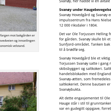
Svanøy, her hadde vi en avtale
Svanøy under Haugebevegels
Svanøy Hovedgård og Svanøy e
impulssentrum fra Hans Niels
12 000 riksdaler i 1804.
Det var Ole Torjussen Helling fr
t fargen mot bakgården er
for gården. Svanøy skulle bli e
ovedveien og innseilingen
Sunfjord-området. Tanken bak 
økonomisk velstand.
til å brødfø seg.
Svanøy Hovedgård ble et vikti
Torjussen Svanøy satte i gang 
skibsbyggeri og saltkokeri. Sal
handelsblokaden med England. 
Svanøy-ætten, som fremedeles 
saltkokeriet. Denne bautaen er
Svanøybukta.
Alt dette engasjementet til Ol
Hauge står i stil til grunntan
var en gudegitt oppgave, forre