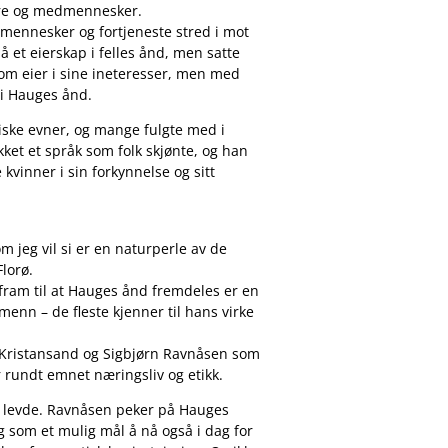
ere og medmennesker.
 mennesker og fortjeneste stred i mot
 et eierskap i felles ånd, men satte
om eier i sine ineteresser, men med
s i Hauges ånd.
iske evner, og mange fulgte med i
ket et språk som folk skjønte, og han
 kvinner i sin forkynnelse og sitt
m jeg vil si er en naturperle av de
Florø.
fram til at Hauges ånd fremdeles er en
enn – de fleste kjenner til hans virke
 i Kristansand og Sigbjørn Ravnåsen som
 rundt emnet næringsliv og etikk.
e levde. Ravnåsen peker på Hauges
 som et mulig mål å nå også i dag for