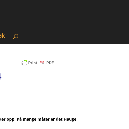
øk
4
ukker opp. På mange måter er det Hauge