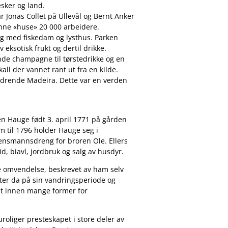
sker og land.
r Jonas Collet på Ullevål og Bernt Anker
unne «huse» 20 000 arbeidere.
g med fiskedam og lysthus. Parken
 eksotisk frukt og dertil drikke.
de champagne til tørstedrikke og en
ll der vannet rant ut fra en kilde.
ldrende Madeira. Dette var en verden
n Hauge født 3. april 1771 på gården
m til 1796 holder Hauge seg i
nsmannsdreng for broren Ole. Ellers
, biavl, jordbruk og salg av husdyr.
 omvendelse, beskrevet av ham selv
rter da på sin vandringsperiode og
t innen mange former for
roliger presteskapet i store deler av