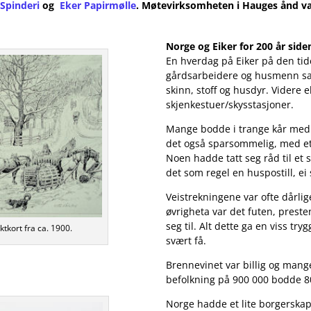
 Spinderi
og
Eker Papirmølle
. Møtevirksomheten i Hauges ånd var
Norge og Eiker for 200 år side
En hverdag på Eiker på den tid
gårdsarbeidere og husmenn sa
skinn, stoff og husdyr. Videre e
skjenkestuer/skysstasjoner.
Mange bodde i trange kår med s
det også sparsommelig, med et b
Noen hadde tatt seg råd til et s
det som regel en huspostill, e
Veistrekningene var ofte dårlig
øvrigheta var det futen, preste
seg til. Alt dette ga en viss try
ktkort fra ca. 1900.
svært få.
Brennevinet var billig og mang
befolkning på 900 000 bodde 8
Norge hadde et lite borgerskap 