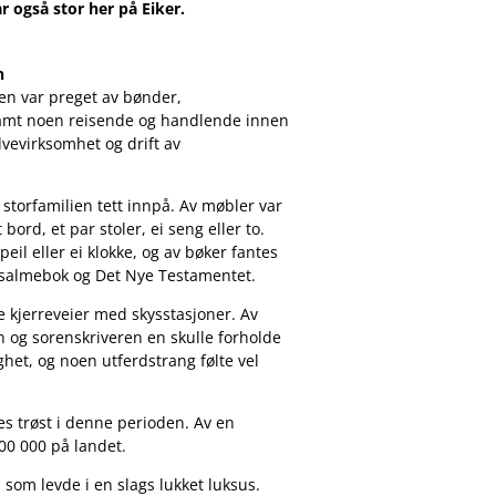
 også stor her på Eiker.
n
en var preget av bønder,
mt noen reisende og handlende innen
lvevirksomhet og drift av
torfamilien tett innpå. Av møbler var
ord, et par stoler, ei seng eller to.
peil eller ei klokke, og av bøker fantes
i salmebok og Det Nye Testamentet.
e kjerreveier med skysstasjoner. Av
n og sorenskriveren en skulle forholde
gghet, og noen utferdstrang følte vel
es trøst i denne perioden. Av en
00 000 på landet.
som levde i en slags lukket luksus.