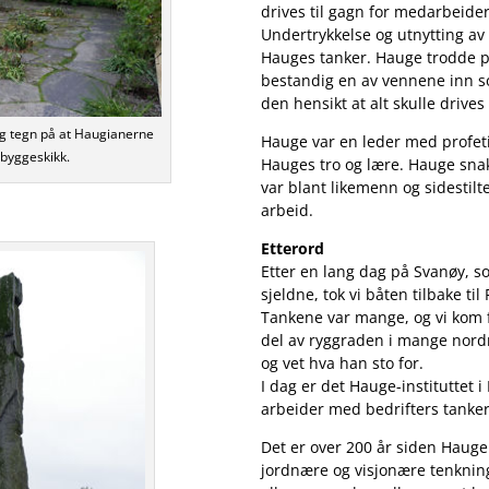
drives til gagn for medarbeid
Undertrykkelse og utnytting av
Hauges tanker. Hauge trodde på
bestandig en av vennene inn s
den hensikt at alt skulle drive
ig tegn på at Haugianerne
Hauge var en leder med profet
 byggeskikk.
Hauges tro og lære. Hauge snak
var blant likemenn og sidestilte
arbeid.
Etterord
Etter en lang dag på Svanøy, so
sjeldne, tok vi båten tilbake til 
Tankene var mange, og vi kom 
del av ryggraden i mange nordm
og vet hva han sto for.
I dag er det Hauge-instituttet
arbeider med bedrifters tanker
Det er over 200 år siden Haug
jordnære og visjonære tenkning