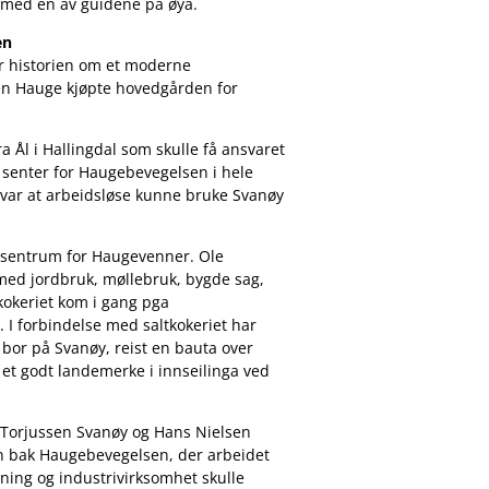
 med en av guidene på øya.
en
r historien om et moderne
en Hauge kjøpte hovedgården for
a Ål i Hallingdal som skulle få ansvaret
t senter for Haugebevegelsen i hele
var at arbeidsløse kunne bruke Svanøy
g sentrum for Haugevenner. Ole
med jordbruk, møllebruk, bygde sag,
tkokeriet kom i gang pga
I forbindelse med saltkokeriet har
bor på Svanøy, reist en bauta over
 et godt landemerke i innseilinga ved
e Torjussen Svanøy og Hans Nielsen
ken bak Haugebevegelsen, der arbeidet
tning og industrivirksomhet skulle