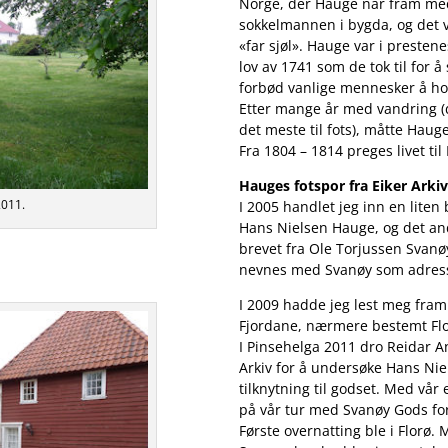
Norge, der Hauge når fram med
sokkelmannen i bygda, og det 
«far sjøl». Hauge var i preste
lov av 1741 som de tok til for 
forbød vanlige mennesker å ho
Etter mange år med vandring (d
det meste til fots), måtte Hauge
Fra 1804 – 1814 preges livet til
Hauges fotspor fra Eiker Arkiv
011.
I 2005 handlet jeg inn en liten
Hans Nielsen Hauge, og det and
brevet fra Ole Torjussen Svanøy
nevnes med Svanøy som adres
I 2009 hadde jeg lest meg fram t
Fjordane, nærmere bestemt F
I Pinsehelga 2011 dro Reidar 
Arkiv for å undersøke Hans Nie
tilknytning til godset. Med vår 
på vår tur med Svanøy Gods for
Første overnatting ble i Florø. 