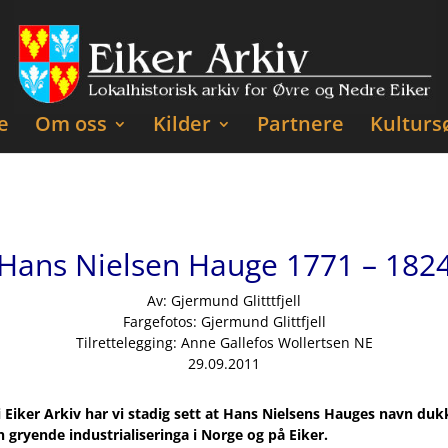
e
Om oss
Kilder
Partnere
Kulturs
Hans Nielsen Hauge 1771 – 182
Av: Gjermund Glitttfjell
Fargefotos: Gjermund Glittfjell
Tilrettelegging: Anne Gallefos Wollertsen NE
29.09.2011
i Eiker Arkiv har vi stadig sett at Hans Nielsens Hauges navn d
gryende industrialiseringa i Norge og på Eiker.