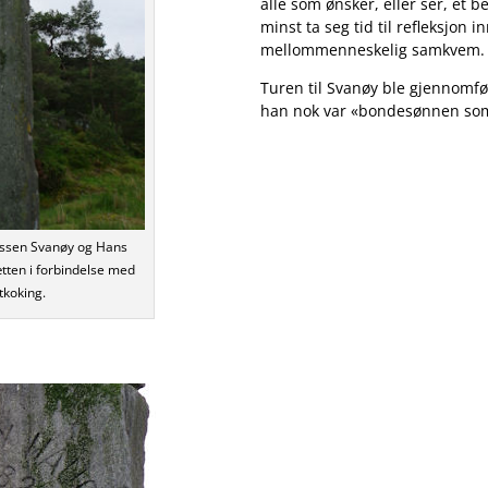
alle som ønsker, eller ser, et b
minst ta seg tid til refleksjon 
mellommenneskelig samkvem.
Turen til Svanøy ble gjennomfø
han nok var «bondesønnen som
ussen Svanøy og Hans
tten i forbindelse med
tkoking.