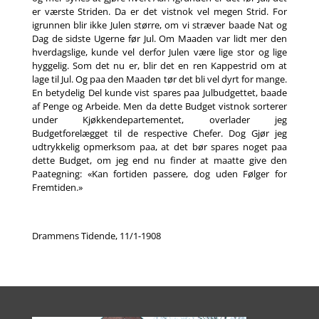
er værste Striden. Da er det vistnok vel megen Strid. For
igrunnen blir ikke Julen større, om vi stræver baade Nat og
Dag de sidste Ugerne før Jul. Om Maaden var lidt mer den
hverdagslige, kunde vel derfor Julen være lige stor og lige
hyggelig. Som det nu er, blir det en ren Kappestrid om at
lage til Jul. Og paa den Maaden tør det bli vel dyrt for mange.
En betydelig Del kunde vist spares paa Julbudgettet, baade
af Penge og Arbeide. Men da dette Budget vistnok sorterer
under Kjøkkendepartementet, overlader jeg
Budgetforelægget til de respective Chefer. Dog Gjør jeg
udtrykkelig opmerksom paa, at det bør spares noget paa
dette Budget, om jeg end nu finder at maatte give den
Paategning: «Kan fortiden passere, dog uden Følger for
Fremtiden.»
Drammens Tidende, 11/1-1908