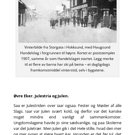
Vinterbilde fra Storgata i Hokksund, med Haugsund
Handelslag i forgrunnen til høyre. Kortet er poststemplet
1907, samme år som Handelslaget startet. Legg merke
til at flere av barna har ski på beina – et dagligdags
framkomstmiddel vinterstid, selv i bygatene.
Øvre Eker. Julestria og Julen.
Saa er Julestriden over iaar ogsaa. Fester og Møder af alle
Slags. Iaar var Julen svært kold, og derfor var det kanske
noget mindre end vanligt af sammenkomster.
Ungdomslagene havde jo sine sædvanlige, og paa Skolerne
var det Juletrær. Men Julen gik i det Hele stille, hvad den mer
og mer synes at gjøre hvert Aar. Igrunden er det før Jul, det