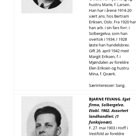
hustru Marie, f. Larsen.
Han har i årene 1914-20
vært ans. hos Bertram
Eriksen, Oslo. Fra 1920 har
han arb. i sin fars forr. i
Solbergelva, som han
overtok i 1934. I 1928
løste han handelsbrev.
Gift 26. april 1942 med
Margit Eriksen, f. i
Mjøndalen av foreldre
Elen Eriksen og hustru
Mina, f. Qværk.
Særinteresser: Sang.
BJARNE FEVANG.
Eget
firma, Solbergelva.
Etabl. 1902. Assortert
landhandleri. (1
funksjonær).
F. 27. mai 1903 i Hoff i
Vestfold av foreldre