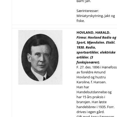
Barn: Jan.
Særinteresser:
Miniatyrskytning, jakt og
fiske.
HOVLAND, HARALD.
Firma: Hovland Radio og
Sport, Mjøndalen. Etabl.
1930. Radio,
sportsartikler, elektriske
artikler. (3
funksjonærer).
F. 27. des. 1896 i Hønefoss
av foreldre Amund
Hovland og hustru
Karoline, f. Hansen.
Han har
Handelsutdannelse og
har 15 års praksis i
bransjen. Han løste
handelsbrev i 1935. Forr.
drives i egen gård.
Gift med Anna Sørensen,