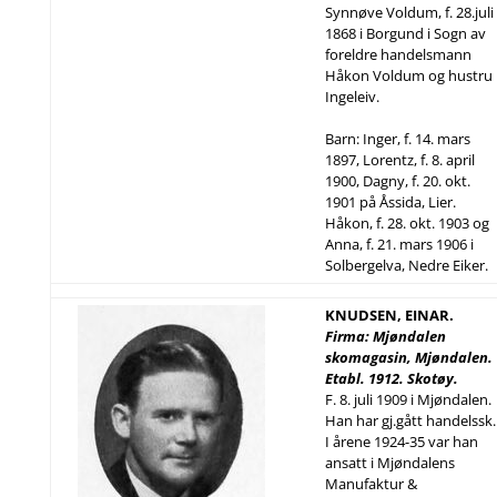
Synnøve Voldum, f. 28.juli
1868 i Borgund i Sogn av
foreldre handelsmann
Håkon Voldum og hustru
Ingeleiv.
Barn: Inger, f. 14. mars
1897, Lorentz, f. 8. april
1900, Dagny, f. 20. okt.
1901 på Åssida, Lier.
Håkon, f. 28. okt. 1903 og
Anna, f. 21. mars 1906 i
Solbergelva, Nedre Eiker.
KNUDSEN, EINAR.
Firma: Mjøndalen
skomagasin, Mjøndalen.
Etabl. 1912. Skotøy.
F. 8. juli 1909 i Mjøndalen.
Han har gj.gått handelssk.
I årene 1924-35 var han
ansatt i Mjøndalens
Manufaktur &