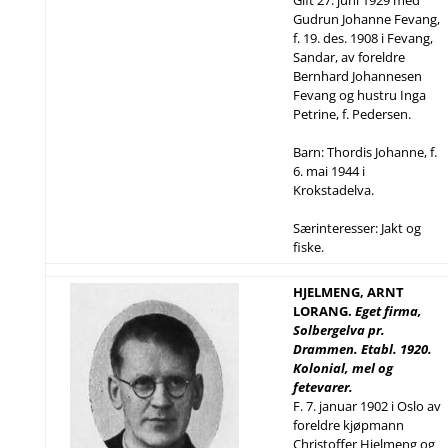
Gift 27. juni 1929 med
Gudrun Johanne Fevang,
f. 19. des. 1908 i Fevang,
Sandar, av foreldre
Bernhard Johannesen
Fevang og hustru Inga
Petrine, f. Pedersen.
Barn: Thordis Johanne, f.
6. mai 1944 i
Krokstadelva.
Særinteresser: Jakt og
fiske.
HJELMENG, ARNT
LORANG.
Eget firma,
Solbergelva pr.
Drammen. Etabl. 1920.
Kolonial, mel og
fetevarer.
F. 7. januar 1902 i Oslo av
foreldre kjøpmann
Christoffer Hjelmeng og