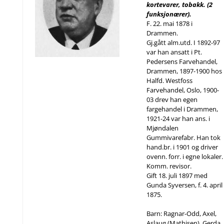
kortevarer, tobakk. (2
funksjonærer).
F. 22. mai 1878 i
Drammen.
Gj.gått alm.utd. I 1892-97
var han ansatt i Pt.
Pedersens Farvehandel,
Drammen, 1897-1900 hos
Halfd. Westfoss
Farvehandel, Oslo, 1900-
03 drev han egen
fargehandel i Drammen,
1921-24 var han ans. i
Mjøndalen
Gummivarefabr. Han tok
hand.br. i 1901 og driver
ovenn. forr. i egne lokaler.
Komm. revisor.
Gift 18. juli 1897 med
Gunda Syversen, f. 4. april
1875.
Barn: Ragnar-Odd, Axel,
Aslaug (Mathisen), Gerda