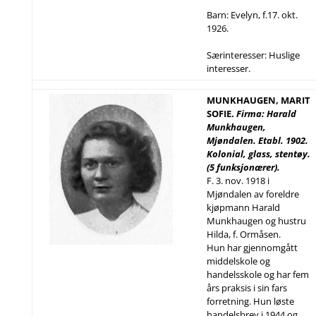
Barn: Evelyn, f.17. okt.
1926.
Særinteresser: Huslige
interesser.
MUNKHAUGEN, MARIT
SOFIE.
Firma: Harald
Munkhaugen,
Mjøndalen. Etabl. 1902.
Kolonial, glass, stentøy.
(5 funksjonærer).
F. 3. nov. 1918 i
Mjøndalen av foreldre
kjøpmann Harald
Munkhaugen og hustru
Hilda, f. Ormåsen.
Hun har gjennomgått
middelskole og
handelsskole og har fem
års praksis i sin fars
forretning. Hun løste
handelsbrev i 1944 og