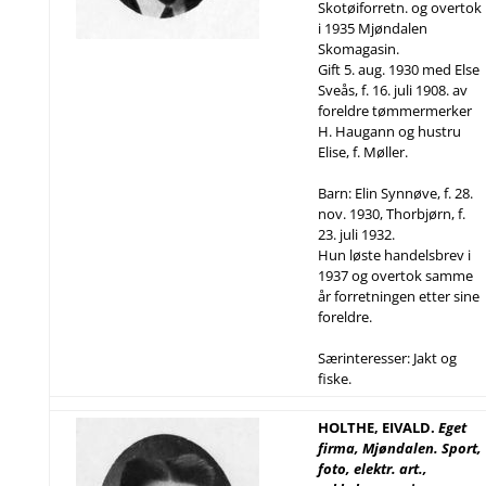
Skotøiforretn. og overtok
i 1935 Mjøndalen
Skomagasin.
Gift 5. aug. 1930 med Else
Sveås, f. 16. juli 1908. av
foreldre tømmermerker
H. Haugann og hustru
Elise, f. Møller.
Barn: Elin Synnøve, f. 28.
nov. 1930, Thorbjørn, f.
23. juli 1932.
Hun løste handelsbrev i
1937 og overtok samme
år forretningen etter sine
foreldre.
Særinteresser: Jakt og
fiske.
HOLTHE, EIVALD.
Eget
firma, Mjøndalen. Sport,
foto, elektr. art.,