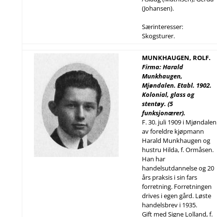
(Johansen).
Særinteresser:
Skogsturer.
MUNKHAUGEN, ROLF.
Firma: Harald
Munkhaugen,
Mjøndalen. Etabl. 1902.
Kolonial, glass og
stentøy. (5
funksjonærer).
F. 30. juli 1909 i Mjøndalen
av foreldre kjøpmann
Harald Munkhaugen og
hustru Hilda, f. Ormåsen.
Han har
handelsutdannelse og 20
års praksis i sin fars
forretning. Forretningen
drives i egen gård. Løste
handelsbrev i 1935.
Gift med Signe Lolland, f.