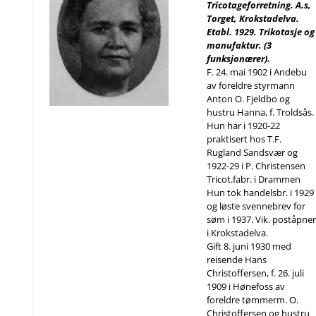
Tricotageforretning. A.s,
Torget, Krokstadelva.
Etabl. 1929. Trikotasje og
manufaktur. (3
funksjonærer).
F. 24. mai 1902 i Andebu
av foreldre styrmann
Anton O. Fjeldbo og
hustru Hanna, f. Troldsås.
Hun har i 1920-22
praktisert hos T.F.
Rugland Sandsvær og
1922-29 i P. Christensen
Tricot.fabr. i Drammen
Hun tok handelsbr. i 1929
og løste svennebrev for
søm i 1937. Vik. poståpner
i Krokstadelva.
Gift 8. juni 1930 med
reisende Hans
Christoffersen, f. 26. juli
1909 i Hønefoss av
foreldre tømmerm. O.
Christoffersen og hustru