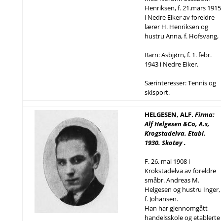
Henriksen, f. 21.mars 1915
i Nedre Eiker av foreldre
lærer H. Henriksen og
hustru Anna, f. Hofsvang,
Barn: Asbjørn, f. 1. febr.
1943 i Nedre Eiker.
Særinteresser: Tennis og
skisport.
HELGESEN, ALF.
Firma:
Alf Helgesen &Co, A.s,
Krogstadelva. Etabl.
1930. Skotøy .
F. 26. mai 1908 i
Krokstadelva av foreldre
småbr. Andreas M.
Helgesen og hustru Inger,
f. Johansen.
Han har gjennomgått
handelsskole og etablerte