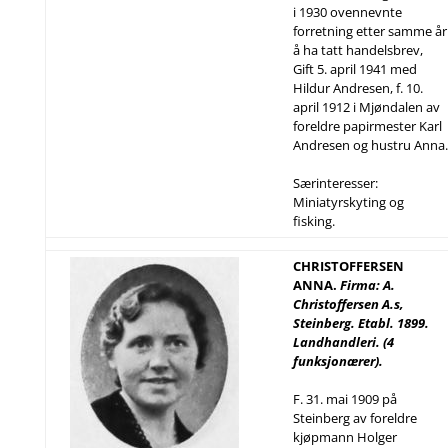
i 1930 ovennevnte
forretning etter samme år
å ha tatt handelsbrev,
Gift 5. april 1941 med
Hildur Andresen, f. 10.
april 1912 i Mjøndalen av
foreldre papirmester Karl
Andresen og hustru Anna.
Særinteresser:
Miniatyrskyting og
fisking.
CHRISTOFFERSEN
ANNA.
Firma: A.
Christoffersen A.s,
Steinberg. Etabl. 1899.
Landhandleri. (4
funksjonærer).
F. 31. mai 1909 på
Steinberg av foreldre
kjøpmann Holger