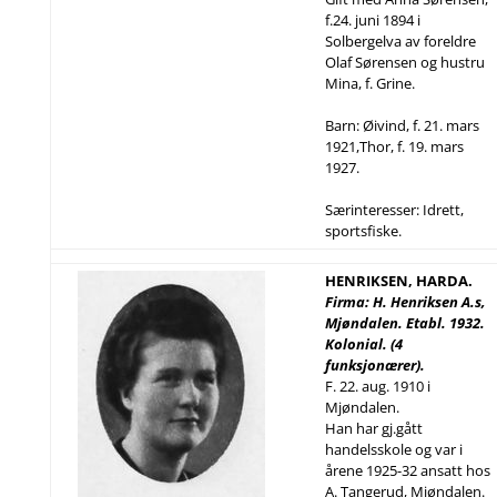
f.24. juni 1894 i
Solbergelva av foreldre
Olaf Sørensen og hustru
Mina, f. Grine.
Barn: Øivind, f. 21. mars
1921,Thor, f. 19. mars
1927.
Særinteresser: Idrett,
sportsfiske.
HENRIKSEN, HARDA.
Firma: H. Henriksen A.s,
Mjøndalen. Etabl. 1932.
Kolonial. (4
funksjonærer).
F. 22. aug. 1910 i
Mjøndalen.
Han har gj.gått
handelsskole og var i
årene 1925-32 ansatt hos
A. Tangerud, Mjøndalen.