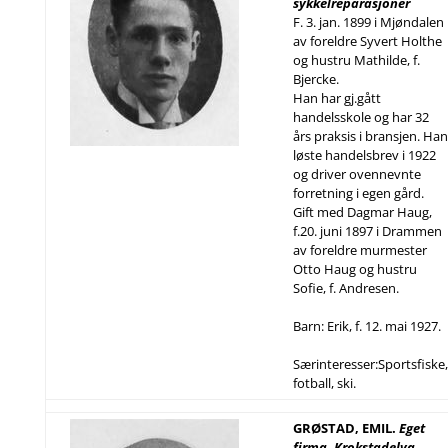
sykkelreparasjoner
F. 3. jan. 1899 i Mjøndalen
av foreldre Syvert Holthe
og hustru Mathilde, f.
Bjercke.
Han har gj.gått
handelsskole og har 32
års praksis i bransjen. Han
løste handelsbrev i 1922
og driver ovennevnte
forretning i egen gård.
Gift med Dagmar Haug,
f.20. juni 1897 i Drammen
av foreldre murmester
Otto Haug og hustru
Sofie, f. Andresen.
Barn: Erik, f. 12. mai 1927.
Særinteresser:Sportsfiske,
fotball, ski.
GRØSTAD, EMIL.
Eget
firma, Krokstadelva.