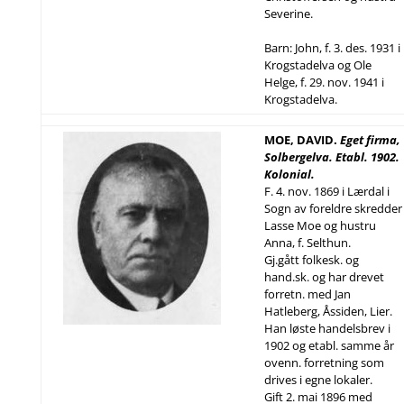
Severine.
Barn: John, f. 3. des. 1931 i
Krogstadelva og Ole
Helge, f. 29. nov. 1941 i
Krogstadelva.
MOE, DAVID.
Eget firma,
Solbergelva. Etabl. 1902.
Kolonial.
F. 4. nov. 1869 i Lærdal i
Sogn av foreldre skredder
Lasse Moe og hustru
Anna, f. Selthun.
Gj.gått folkesk. og
hand.sk. og har drevet
forretn. med Jan
Hatleberg, Åssiden, Lier.
Han løste handelsbrev i
1902 og etabl. samme år
ovenn. forretning som
drives i egne lokaler.
Gift 2. mai 1896 med