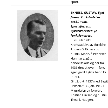
sport.
EKNESS, GUSTAV.
Eget
firma, Krokstadelva.
Etabl. 1936.
Sportsforretn.
Sykkelverksted. (2
funksjonærer).
F. 28. juli. 1911 i
Krokstadelva av foreldre
Anders G. Ekness og
hustru Marie, f. Pedersen.
Han har gj.gått
handelsskole og har fra
1936 drevet ovenn. forr. i
egen gård. Løste hand.br.
i 1944.
Gift 2. okt. 1937 med Birgit
Eriksen, f. 30. jan. 1912 i
Mjøndalen av foreldre
Kristian Eriksen og hustru
Thea, f. Haugen.