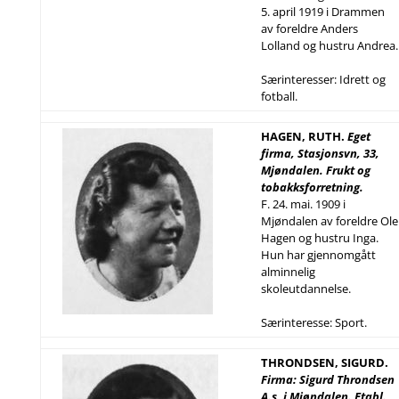
5. april 1919 i Drammen
av foreldre Anders
Lolland og hustru Andrea.
Særinteresser: Idrett og
fotball.
HAGEN, RUTH.
Eget
firma, Stasjonsvn, 33,
Mjøndalen. Frukt og
tobakksforretning.
F. 24. mai. 1909 i
Mjøndalen av foreldre Ole
Hagen og hustru Inga.
Hun har gjennomgått
alminnelig
skoleutdannelse.
Særinteresse: Sport.
THRONDSEN, SIGURD.
Firma: Sigurd Throndsen
A.s, i Mjøndalen. Etabl.