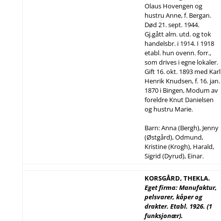
Olaus Hovengen og
hustru Anne, f. Bergan.
Død 21. sept. 1944.
Gj.gått alm. utd. og tok
handelsbr. i 1914. I 1918
etabl. hun ovenn. forr.,
som drives i egne lokaler.
Gift 16. okt. 1893 med Karl
Henrik Knudsen, f. 16. jan.
1870 i Bingen, Modum av
foreldre Knut Danielsen
og hustru Marie.
Barn: Anna (Bergh), Jenny
(Østgård), Odmund,
Kristine (Krogh), Harald,
Sigrid (Dyrud), Einar.
KORSGÅRD, THEKLA.
Eget firma: Manufaktur,
pelsvarer, kåper og
drakter. Etabl. 1926. (1
funksjonær).