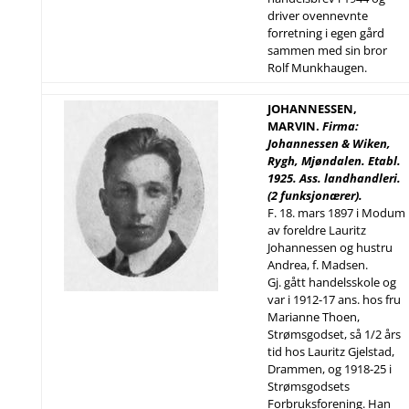
driver ovennevnte
forretning i egen gård
sammen med sin bror
Rolf Munkhaugen.
JOHANNESSEN,
MARVIN.
Firma:
Johannessen & Wiken,
Rygh, Mjøndalen. Etabl.
1925. Ass. landhandleri.
(2 funksjonærer).
F. 18. mars 1897 i Modum
av foreldre Lauritz
Johannessen og hustru
Andrea, f. Madsen.
Gj. gått handelsskole og
var i 1912-17 ans. hos fru
Marianne Thoen,
Strømsgodset, så 1/2 års
tid hos Lauritz Gjelstad,
Drammen, og 1918-25 i
Strømsgodsets
Forbruksforening. Han