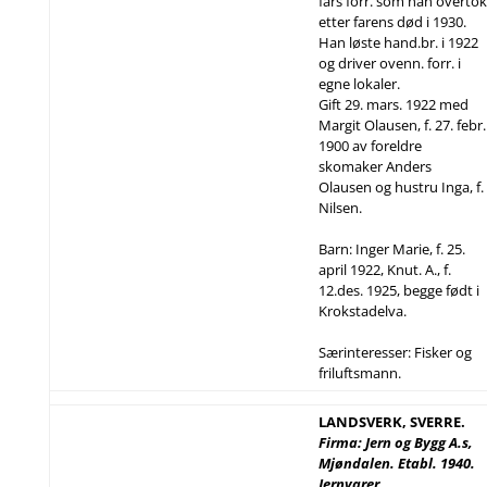
fars forr. som han overtok
etter farens død i 1930.
Han løste hand.br. i 1922
og driver ovenn. forr. i
egne lokaler.
Gift 29. mars. 1922 med
Margit Olausen, f. 27. febr.
1900 av foreldre
skomaker Anders
Olausen og hustru Inga, f.
Nilsen.
Barn: Inger Marie, f. 25.
april 1922, Knut. A., f.
12.des. 1925, begge født i
Krokstadelva.
Særinteresser: Fisker og
friluftsmann.
LANDSVERK, SVERRE.
Firma: Jern og Bygg A.s,
Mjøndalen. Etabl. 1940.
Jernvarer,