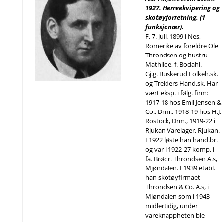
1927. Herreekvipering og
skotøyforretning. (1
funksjonær).
F. 7. juli. 1899 i Nes,
Romerike av foreldre Ole
Throndsen og hustru
Mathilde, f. Bodahl.
Gj.g. Buskerud Folkeh.sk.
og Treiders Hand.sk. Har
vært eksp. i følg. firm:
1917-18 hos Emil Jensen &
Co., Drm., 1918-19 hos H.J.
Rostock, Drm., 1919-22 i
Rjukan Varelager, Rjukan.
I 1922 løste han hand.br.
og var i 1922-27 komp. i
fa. Brødr. Throndsen A.s,
Mjøndalen. I 1939 etabl.
han skotøyfirmaet
Throndsen & Co. A.s, i
Mjøndalen som i 1943
midlertidig, under
vareknappheten ble