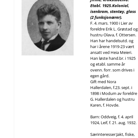
Etabl. 1925.Kolonial,
isenkram, stentøy, glass
(2 funksjonærer).
F. 4. mars. 1900 i Lier av
foreldre Erik L. Grøstad og
hustru Olava, f. Ottersen.
Han har handelsutd. og
har i årene 1919-23 vært
ansatt ved Heia Meieri.
Han løste hand.br. i 1925
og etabl. samme år
ovenn. forr. som drives i
egen gård.
Gift med Nora
Hallerdalen, f.23. sept. i
1898 i Modum av foreldre
G. Hallerdalen og hustru
Karen, f. Hovde.
Barn: Oddveig, f. 4. april
1924, Leif, f. 21. aug. 1932.
Særinteresser:Jakt, fiske,