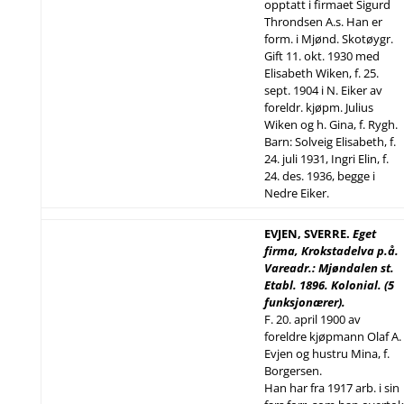
opptatt i firmaet Sigurd
Throndsen A.s. Han er
form. i Mjønd. Skotøygr.
Gift 11. okt. 1930 med
Elisabeth Wiken, f. 25.
sept. 1904 i N. Eiker av
foreldr. kjøpm. Julius
Wiken og h. Gina, f. Rygh.
Barn: Solveig Elisabeth, f.
24. juli 1931, Ingri Elin, f.
24. des. 1936, begge i
Nedre Eiker.
EVJEN, SVERRE.
Eget
firma, Krokstadelva p.å.
Vareadr.: Mjøndalen st.
Etabl. 1896. Kolonial. (5
funksjonærer).
F. 20. april 1900 av
foreldre kjøpmann Olaf A.
Evjen og hustru Mina, f.
Borgersen.
Han har fra 1917 arb. i sin