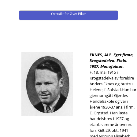
Oversikt for Øver Eiker
EKNES, ALF.
Eget firma,
Krogstadelva. Etabl.
1937. Manufaktur.
F. 18. mai 1915 i
Krogstadelva av foreldre
Anders Eknes og hustru
Helene, f. Solstad.Han har
gjennomgått Gjerdes
Handelsskole og var i
årene 1930-37 ans. i firm.
E. Grøstad. Han løste
handelsbrev i 1937 og
etabl. samme år ovenn.
forr. Gift 29. okt. 1941
med Norunn Elisabeth