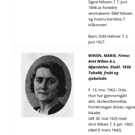
Signe Nilssen, f. 7. juni
1898 av foreldre
skomakerm. Ellef Nilssen
og hustru Karoline, f.
Håkonsen.
Barn: Odd Helmer, f. 3.
juni 1927.
WIKEN, MARIE.
Firma:
Arnt Wiken A.s,
Mjøndalen. Etabl. 1938.
Tobakk, frukt og
sjokolade.
F. 13. nov. 1902 i Oslo.
Hun har gjennomgått
alm. skoleutdannelse.
Forretningen drives i egne
lokaler.
Gift 30. mai 1925 med
Arnt Wiken, f. 3. jan. 1902
(død 9. mars 1942).