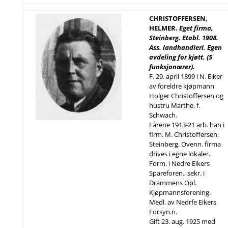
CHRISTOFFERSEN,
HELMER.
Eget firma,
Steinberg. Etabl. 1908.
Ass. landhandleri. Egen
avdeling for kjøtt. (5
funksjonærer).
F. 29. april 1899 i N. Eiker
av foreldre kjøpmann
Holger Christoffersen og
hustru Marthe, f.
Schwach.
I årene 1913-21 arb. han i
firm. M. Christoffersen,
Steinberg. Ovenn. firma
drives i egne lokaler.
Form. i Nedre Eikers
Spareforen., sekr. i
Drammens Opl.
Kjøpmannsforening.
Medl. av Nedrfe Eikers
Forsyn.n.
Gift 23. aug. 1925 med