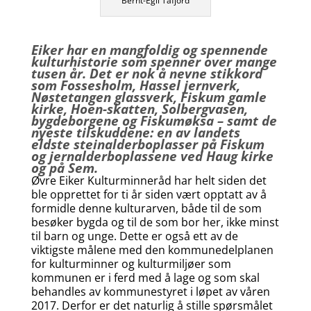
Bernt-Egil Tafjord
Eiker har en mangfoldig og spennende
kulturhistorie som spenner over mange
tusen år. Det er nok å nevne stikkord
som Fossesholm, Hassel jernverk,
Nøstetangen glassverk, Fiskum gamle
kirke, Hoen-skatten, Solbergvasen,
bygdeborgene og Fiskumøksa – samt de
nyeste tilskuddene: en av landets
eldste steinalderboplasser på Fiskum
og jernalderboplassene ved Haug kirke
og på Sem.
Øvre Eiker Kulturminneråd har helt siden det
ble opprettet for ti år siden vært opptatt av å
formidle denne kulturarven, både til de som
besøker bygda og til de som bor her, ikke minst
til barn og unge. Dette er også ett av de
viktigste målene med den kommunedelplanen
for kulturminner og kulturmiljøer som
kommunen er i ferd med å lage og som skal
behandles av kommunestyret i løpet av våren
2017. Derfor er det naturlig å stille spørsmålet