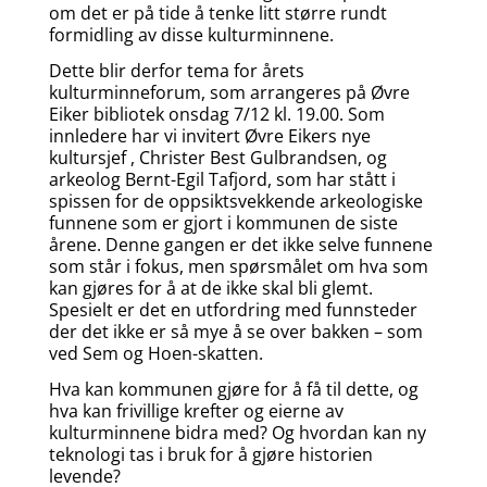
om det er på tide å tenke litt større rundt
formidling av disse kulturminnene.
Dette blir derfor tema for årets
kulturminneforum, som arrangeres på Øvre
Eiker bibliotek onsdag 7/12 kl. 19.00. Som
innledere har vi invitert Øvre Eikers nye
kultursjef , Christer Best Gulbrandsen, og
arkeolog Bernt-Egil Tafjord, som har stått i
spissen for de oppsiktsvekkende arkeologiske
funnene som er gjort i kommunen de siste
årene. Denne gangen er det ikke selve funnene
som står i fokus, men spørsmålet om hva som
kan gjøres for å at de ikke skal bli glemt.
Spesielt er det en utfordring med funnsteder
der det ikke er så mye å se over bakken – som
ved Sem og Hoen-skatten.
Hva kan kommunen gjøre for å få til dette, og
hva kan frivillige krefter og eierne av
kulturminnene bidra med? Og hvordan kan ny
teknologi tas i bruk for å gjøre historien
levende?