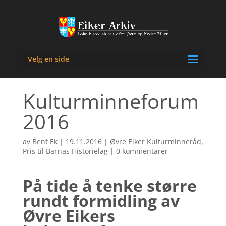
Velg en side
Kulturminneforum
2016
av
Bent Ek
|
19.11.2016
|
Øvre Eiker Kulturminneråd
,
Pris til Barnas Historielag
|
0 kommentarer
På tide å tenke større
rundt formidling av
Øvre Eikers