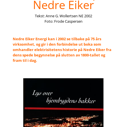
Nedre Eiker
Tekst: Anne G. Wollertsen NE 2002
Foto: Frode Caspersen
Nedre Eiker Energi kan i 2002 se tilbake på 75 års
virksomhet, og gir i den forbindelse ut boka som
omhandler elektrisitetens historie på Nedre Eiker fra
dens spede begynnelse på slutten av 1800-tallet og
fram til i dag.