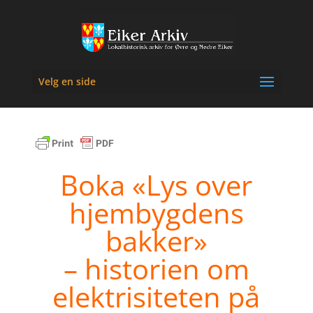
Velg en side
Boka «Lys over
hjembygdens
bakker»
– historien om
elektrisiteten på