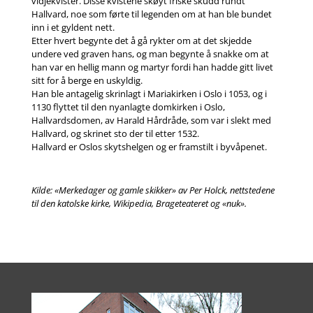
vidjekvister. Disse kvistene skøyt friske skudd rundt
Hallvard, noe som førte til legenden om at han ble bundet
inn i et gyldent nett.
Etter hvert begynte det å gå rykter om at det skjedde
undere ved graven hans, og man begynte å snakke om at
han var en hellig mann og martyr fordi han hadde gitt livet
sitt for å berge en uskyldig.
Han ble antagelig skrinlagt i Mariakirken i Oslo i 1053, og i
1130 flyttet til den nyanlagte domkirken i Oslo,
Hallvardsdomen, av Harald Hårdråde, som var i slekt med
Hallvard, og skrinet sto der til etter 1532.
Hallvard er Oslos skytshelgen og er framstilt i byvåpenet.
Kilde: «Merkedager og gamle skikker» av Per Holck, nettstedene
til den katolske kirke, Wikipedia, Brageteateret og «nuk».