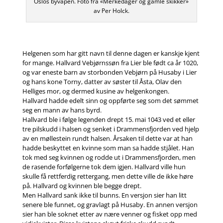
Oslos byvåpen. Foto fra «Merkedager og gamle skikker»
av Per Holck.
Helgenen som har gitt navn til denne dagen er kanskje kjent
for mange. Hallvard Vebjørnssøn fra Lier ble født ca år 1020,
og var eneste barn av storbonden Vebjørn på Husaby i Lier
og hans kone Torny, datter av søster til Åsta, Olav den
Helliges mor, og dermed kusine av helgenkongen.
Hallvard hadde edelt sinn og oppførte seg som det sømmet
seg en mann av hans byrd.
Hallvard ble i følge legenden drept 15. mai 1043 ved et eller
tre pilskudd i halsen og senket i Drammensfjorden ved hjelp
av en møllestein rundt halsen. Årsaken til dette var at han
hadde beskyttet en kvinne som man sa hadde stjålet. Han
tok med seg kvinnen og rodde ut i Drammensfjorden, men
de rasende forfølgerne tok dem igjen. Hallvard ville hun
skulle få rettferdig rettergang, men dette ville de ikke høre
på. Hallvard og kvinnen ble begge drept.
Men Hallvard sank ikke til bunns. En versjon sier han litt
senere ble funnet, og gravlagt på Husaby. En annen versjon
sier han ble soknet etter av nære venner og fisket opp med