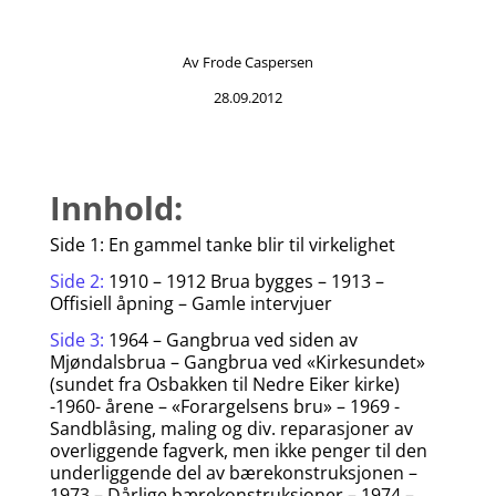
Av Frode Caspersen
28.09.2012
Innhold:
Side 1: En gammel tanke blir til virkelighet
Side 2:
1910 – 1912 Brua bygges – 1913 –
Offisiell åpning – Gamle intervjuer
Side 3:
1964 – Gangbrua ved siden av
Mjøndalsbrua – Gangbrua ved «Kirkesundet»
(sundet fra Osbakken til Nedre Eiker kirke)
-1960- årene – «Forargelsens bru» – 1969 -
Sandblåsing, maling og div. reparasjoner av
overliggende fagverk, men ikke penger til den
underliggende del av bærekonstruksjonen –
1973 – Dårlige bærekonstruksjoner – 1974 –