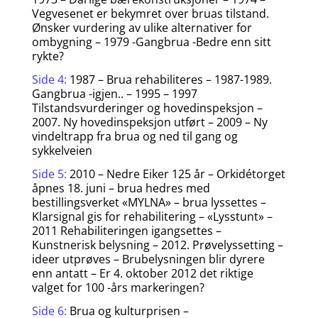
Vegvesenet er bekymret over bruas tilstand.
Ønsker vurdering av ulike alternativer for
ombygning – 1979 -Gangbrua -Bedre enn sitt
rykte?
Side 4:
1987 – Brua rehabiliteres – 1987-1989.
Gangbrua -igjen.. – 1995 – 1997
Tilstandsvurderinger og hovedinspeksjon –
2007. Ny hovedinspeksjon utført – 2009 – Ny
vindeltrapp fra brua og ned til gang og
sykkelveien
Side 5:
2010 – Nedre Eiker 125 år – Orkidétorget
åpnes 18. juni – brua hedres med
bestillingsverket «MYLNA» – brua lyssettes –
Klarsignal gis for rehabilitering – «Lysstunt» –
2011 Rehabiliteringen igangsettes –
Kunstnerisk belysning – 2012. Prøvelyssetting –
ideer utprøves – Brubelysningen blir dyrere
enn antatt – Er 4. oktober 2012 det riktige
valget for 100 -års markeringen?
Side 6:
Brua og kulturprisen –