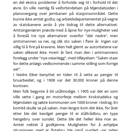
en del ekstra problemer å forholde seg til i forhold til det
øvre. En ville nemlig få veiforbindelsen på Mjøndalssiden i
planovergang over jernbanen på stasjonsområdet. Dette
kunne ikke amtet godta, og arbeidsdepartementet på vegne
av statsbanene avslo å yte bidrag til dette alternativet.
Amtsingeniøren prøvde med å åpne for nye muligheter ved
å foreslå tre nye alternativer ovenfor ”det nedre”, men
amtsmannen sa nei, og slik sto saken i flere år. Ingen var
villig til å fire på kravene. Men helt glemt av autoritetene var
saken alikevel ikke. Hvert år fant man den i amtmannens
forelegg under ”nye veianlegg”, med tilføyelsen: ”Saken staar
for dette anlægs vedkommende i samme stilling som forrige
aar”.
I Nedre Eiker benyttet en tiden til å sette av penger til
bruarbeidet, og i 1908 var det 30.000 kroner på denne
kontoen.
Men folk begynte å bli utålmodige. I 1905 var det en som
ville sette i gang en motorferje mellom Krokstadelva og
Mjøndalen og søkte kommunen om 1000 kroner i bidrag. En
komité skulle se på saken, men lengre kom det ikke, for året
etter ble det bevilget penger til ei ståltrådbru, en type
hengebru over sundet. Dette ble det heller ikke noe av.
Amtet nektet å godkjenne. Muligheten for å avhjelpe
situasjonen med ei flytebru ble også vurdert -og siden