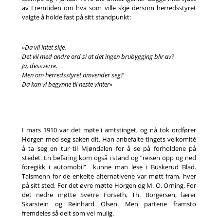
av Fremtiden om hva som ville skje dersom herredsstyret
valgte å holde fast på sitt standpunkt:
«Da vil intet skje.
Det vil med andre ord si at det ingen brubygging blir av?
Ja, dessverre.
Men om herredsstyret omvender seg?
Da kan vi begynne til neste vinter»
I mars 1910 var det møte i amtstinget, og nå tok ordfører
Horgen med seg saken dit. Han anbefalte tingets veikomité
å ta seg en tur til Mjøndalen for å se på forholdene på
stedet. En befaring kom også i stand og ”reisen opp og ned
foregikk i automobil” kunne man lese i Buskerud Blad.
Talsmenn for de enkelte alternativene var møtt fram, hver
på sitt sted. For det øvre møtte Horgen og M. O. Orning. For
det nedre møtte Sverre Forseth, Th. Borgersen, lærer
Skarstein og Reinhard Olsen. Men partene framsto
fremdeles så delt som vel mulig.