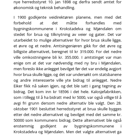
nye herredsstyret 10. jan 1898 og derfra sendt amtet for
økonomisk og teknisk behandling.
I 1900 godkjente veidirektøren planene, men med det
forbehold at det måtte forhandles med
bygningskommunene i Krokstadelva og Mjøndalen om
stedet for brua og tilknytning av veier og gater. Det var
utarbeidet to mulige alternativer for hvor brua skulle ligge,
et øvre og et nedre. Amtsingeniøren gikk for det øvre og
billigste alternativet, beregnet til kr 319.000. For det nedre
ville omkostningene bli kr. 355.000. I amtstinget var man
enige om at det var nødvendig med ny bru i Mjøndalen,
men foreslo ikke anlegget bevilget før det var endelig avgjort
hvor brua skulle ligge, og det var undersøkt om statsbanene
og andre interesserte ville yte bidrag til anlegget. Nedre
Eiker fikk nå saken igjen, og det ble satt i gang tegning av
bidrag. Det kom inn kr 18596 i det hele. Kalosjefabrikken,
som i tillegg til å ha bidratt med kr 5000, var også villige til å
avgi fri grunn dersom nedre alternativ ble valgt. Den 28.
oktober 1901 besluttet herredsstyret at brua skulle bygges
etter det nedre alternativet og bevilget med det samme kr.
50000 som kommunens bidrag. Dette alternativet ble også
enstemmig godkjent av bygningskommunene i
Krokstadelva og Mjøndalen. Men det valgte alternativet ga