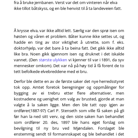
fra å bruke jernbanen. Verst var det om vinteren når elva
ikke tillot båtskyss, og en ble henvist til å ta landeveien fatt.
Å krysse elva, var ikke alltid lett. Særlig var den sprø isen om
høsten og våren et problem. Båter kunne ikke settes ut, og
hadde en ting av stor viktighet å utrette, som f. eks.
doktorhjelp, var det bare å ta beina fatt. Det gikk ikke alltid
like bra. Noen gikk igjennom isen og druknet i det iskalde
vannet. (Den
største ulykken
vi kjenner til var i 1891, da syv
mennesker omkom). Det var nå på høy tid å få forent de to
tett befolkede elvebreddene med ei bru.
Derfor ble dette en av de første saker det nye herredsstyret
tok opp. Amtet foretok beregninger og oppmålinger for
bygging av ei trebru etter flere alternativer, men
kostnadene og uenighet om valg av brusted, gjorde at man
valgte å la saken ligge. Men den ble tatt opp igjen av
ordfører(1887-97) Carl P. Stenseth som ville få saken på gli
før han la ned sitt verv, og den siste saken han behandlet
som ordfører 20. des, 1897 ble hans eget forslag om
bevilgning til ny bru ved Mjøndalen. Forslaget ble
enstemmig sendt til formannskapet og ble behandlet i det