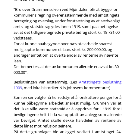
”Bro over Drammenselven ved Mjøndalen blir at bygge for
kommunens regning overensstemmende med amtstingets
beregning og overslag, under forutsætning av at sædvanligt
amts- og statsbidrag ydes innen 1919, samt paa betingelse
av, at det tidligere tegnede private bidrag stort kr. 18 731,00
vedstaaes.
For at kunne paabegynde ovennævnte arbeide snarest
mulig, optar kommunen et laan, stort kr. 200 000,00, og
andrager amtet om at overta endel av renterne av nævnte
laan.
Det bemerkes, at der av kommunen allerede er avsat kr. 30
000,00″.
Beslutningen var enstemmig. (Les
Amtstingets beslutning
1909
, med lokalhistoriker Nils Johnsens kommentarer)
Som en ser valgte nå herredstyret å forskuttere penger for å
kunne påbegynne arbeidet snarest mulig. Grunnen var at
det ikke ville være statsmidler å oppdrive før i 1919 fordi
bevilgningene helt til da var opptatt av anlegg som allerede
var bevilget. Amtet skulle dekke halvdelen av rentene av
dette lånet mot refusjon seinere.
På dette grunnlaget ble anlegget vedtatt i amtstinget 24.