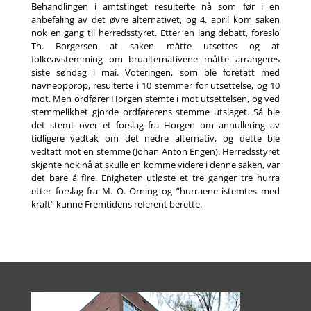
Behandlingen i amtstinget resulterte nå som før i en
anbefaling av det øvre alternativet, og 4. april kom saken
nok en gang til herredsstyret. Etter en lang debatt, foreslo
Th. Borgersen at saken måtte utsettes og at
folkeavstemming om brualternativene måtte arrangeres
siste søndag i mai. Voteringen, som ble foretatt med
navneopprop, resulterte i 10 stemmer for utsettelse, og 10
mot. Men ordfører Horgen stemte i mot utsettelsen, og ved
stemmelikhet gjorde ordførerens stemme utslaget. Så ble
det stemt over et forslag fra Horgen om annullering av
tidligere vedtak om det nedre alternativ, og dette ble
vedtatt mot en stemme (Johan Anton Engen). Herredsstyret
skjønte nok nå at skulle en komme videre i denne saken, var
det bare å fire. Enigheten utløste et tre ganger tre hurra
etter forslag fra M. O. Orning og ”hurraene istemtes med
kraft” kunne Fremtidens referent berette.