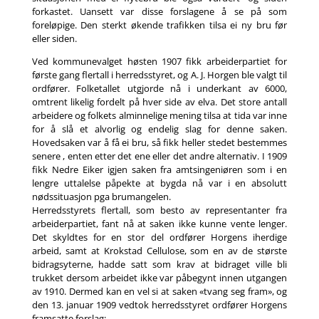
forkastet. Uansett var disse forslagene å se på som
foreløpige. Den sterkt økende trafikken tilsa ei ny bru før
eller siden.
Ved kommunevalget høsten 1907 fikk arbeiderpartiet for
første gang flertall i herredsstyret, og A. J. Horgen ble valgt til
ordfører. Folketallet utgjorde nå i underkant av 6000,
omtrent likelig fordelt på hver side av elva. Det store antall
arbeidere og folkets alminnelige mening tilsa at tida var inne
for å slå et alvorlig og endelig slag for denne saken.
Hovedsaken var å få ei bru, så fikk heller stedet bestemmes
senere , enten etter det ene eller det andre alternativ. I 1909
fikk Nedre Eiker igjen saken fra amtsingeniøren som i en
lengre uttalelse påpekte at bygda nå var i en absolutt
nødssituasjon pga brumangelen.
Herredsstyrets flertall, som besto av representanter fra
arbeiderpartiet, fant nå at saken ikke kunne vente lenger.
Det skyldtes for en stor del ordfører Horgens iherdige
arbeid, samt at Krokstad Cellulose, som en av de største
bidragsyterne, hadde satt som krav at bidraget ville bli
trukket dersom arbeidet ikke var påbegynt innen utgangen
av 1910. Dermed kan en vel si at saken «tvang seg fram», og
den 13. januar 1909 vedtok herredsstyret ordfører Horgens
framsatte forslag: