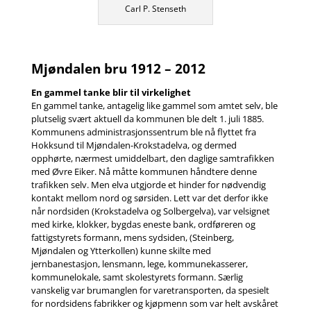
Carl P. Stenseth
Mjøndalen bru 1912 – 2012
En gammel tanke blir til virkelighet
En gammel tanke, antagelig like gammel som amtet selv, ble
plutselig svært aktuell da kommunen ble delt 1. juli 1885.
Kommunens administrasjonssentrum ble nå flyttet fra
Hokksund til Mjøndalen-Krokstadelva, og dermed
opphørte, nærmest umiddelbart, den daglige samtrafikken
med Øvre Eiker. Nå måtte kommunen håndtere denne
trafikken selv. Men elva utgjorde et hinder for nødvendig
kontakt mellom nord og sørsiden. Lett var det derfor ikke
når nordsiden (Krokstadelva og Solbergelva), var velsignet
med kirke, klokker, bygdas eneste bank, ordføreren og
fattigstyrets formann, mens sydsiden, (Steinberg,
Mjøndalen og Ytterkollen) kunne skilte med
jernbanestasjon, lensmann, lege, kommunekasserer,
kommunelokale, samt skolestyrets formann. Særlig
vanskelig var brumanglen for varetransporten, da spesielt
for nordsidens fabrikker og kjøpmenn som var helt avskåret