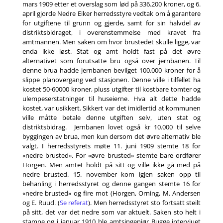
mars 1909 etter et overslag som lød på 336.200 kroner, og 6.
april gjorde Nedre Eiker herredsstyre vedtak om å garantere
for utgiftene til grunn og gjerde, samt for sin halvdel av
distriktsbidraget, i overenstemmelse med kravet fra
amtmannen. Men saken om hvor brustedet skulle ligge, var
enda ikke løst. Stat og amt holdt fast på det øvre
alternativet som forutsatte bru også over jernbanen. Til
denne brua hadde jernbanen bevilget 100.000 kroner for å
slippe planovergang ved stasjonen. Denne ville i tilfellet ha
kostet 50-60000 kroner, pluss utgifter til kostbare tomter og
ulempeserstatninger til huseierne. Hva alt dette hadde
kostet, var usikkert. Sikkert var det imidlertid at kommunen
ville måtte betale denne utgiften selv, uten stat og
distriktsbidrag. Jernbanen lovet også kr 10.000 til selve
byggingen av brua, men kun dersom det øvre alternativ ble
valgt. I herredsstyrets møte 11. juni 1909 stemte 18 for
«nedre brusted». For «øvre brusted» stemte bare ordfører
Horgen. Men amtet holdt på sitt og ville ikke gå med på
nedre brusted. 15. november kom igjen saken opp til
behanling i herredsstyret og denne gangen stemte 16 for
«nedre brusted» og fire mot (Horgen, Orning, M. Andersen
og E. Ruud. (
Se referat
). Men herredsstyret sto fortsatt steilt
på sitt, det var det nedre som var aktuelt. Saken sto helt i
stampe og i januar 1910 ble amtsingeniør Bugge intervjuet