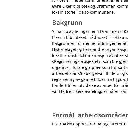
Arkivet er – etter kommunesammenslåing
Øvre Eiker bibliotek og Drammen kom
lokalhistorie
i de to kommunene.
Bakgrunn
Vi har to avdelinger, en i
Drammen
(i K
Eiker (i biblioteket i rådhuset i Hokksun
Bakgrunnen for denne ordningen er at
Historielaget
og flere andre organisasjo
lokalhistorisk dokumentasjon av ulike sla
«Registreringsprosjektet», som ble gje
organisert lokale grupper som fortsatt 
arbeidet står «Solbergelva i Bilder» og «
registrering av gamle bilder fra bygda. 
har ført til en utvidelse av
arbeidsområ
var Nedre Eikers avdeling, er nå en s
Formål, arbeidsområder
Eiker Arkiv oppbevarer og registrerer u