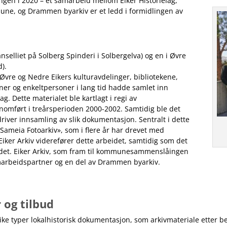
en i 2020 – et samarbeid mellom Eiker Historielag,
mune, og
Drammen byarkiv
er et ledd i
formidlingen av
anselliet på Solberg
Spinderi
i Solbergelva) og en i Øvre
d).
Øvre og Nedre Eikers
kulturavdelinger, bibliotekene,
ner og enkeltpersoner i lang tid hadde samlet inn
g. Dette materialet ble kartlagt i regi av
nnomført i treårsperioden 2000-2002. Samtidig ble det
driver innsamling av slik dokumentasjon. Sentralt i dette
Sameia
Fotoarkiv», som i flere år har drevet med
Eiker Arkiv viderefører dette arbeidet, samtidig som det
det.
Eiker Arkiv, som
fram til
kommunesammenslåingen
amarbeidspartner og en del av Drammen byarkiv.
 og tilbud
like typer lokalhistorisk dokumentasjon, som arkivmateriale etter b