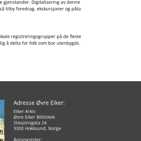
le gjenstander. Digitalisering av denne
så tilby foredrag, ekskursjoner og påta
lokale registreringsgrupper på de fleste
g å delta for folk som bor utenbygds.
Adresse Øvre Eiker:
Eiker Arkiv
Øvre Eiker Bibliotek
Stasjonsgata 24
3300 Hokksund, Norge
Åpningstider: