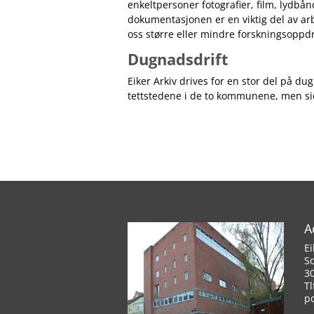
enkeltpersoner
fotografier, film, lydbå
dokumentasjonen er en viktig del av arb
oss større eller mindre forskningsoppd
Dugnadsdrift
Eiker Arkiv drives for en stor del på dug
tettstedene i de to kommunene, men sid
A
Ei
S
3
Tl
p