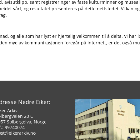
nd, avisutklipp, samt registreringer av faste kulturminner og musea
eidet vårt, og resultatet presenteres på dette nettstedet. Vi kan og
rag.
nad, og alle som har lyst er hjertelig velkommen til å delta. Vi har 
en mye av kommunikasjonen foregår på internett, er det også muli
dresse Nedre Eiker:
ker Arkiv
olbergveien 20 C
057 Solbergelva, Norge
f.: 99740074
ost@eikerarkiv.no