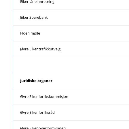
Eiker låneinnretning
Eiker Sparebank
Hoen mølle
Øvre Eiker trafikkutvalg
Juridiske organer
Øvre Eiker forlikskommisjon
Øvre Eiker forliksråd
Øvre Eiker overformynderi