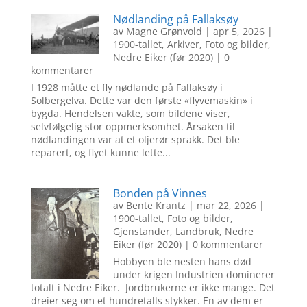
Nødlanding på Fallaksøy
av
Magne Grønvold
|
apr 5, 2026
|
1900-tallet
,
Arkiver
,
Foto og bilder
,
Nedre Eiker (før 2020)
| 0
kommentarer
I 1928 måtte et fly nødlande på Fallaksøy i
Solbergelva. Dette var den første «flyvemaskin» i
bygda. Hendelsen vakte, som bildene viser,
selvfølgelig stor oppmerksomhet. Årsaken til
nødlandingen var at et oljerør sprakk. Det ble
reparert, og flyet kunne lette...
Bonden på Vinnes
av
Bente Krantz
|
mar 22, 2026
|
1900-tallet
,
Foto og bilder
,
Gjenstander
,
Landbruk
,
Nedre
Eiker (før 2020)
| 0 kommentarer
Hobbyen ble nesten hans død
under krigen Industrien dominerer
totalt i Nedre Eiker. Jordbrukerne er ikke mange. Det
dreier seg om et hundretalls stykker. En av dem er