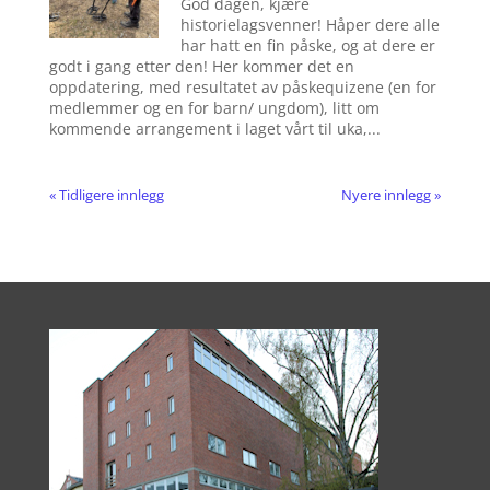
God dagen, kjære
historielagsvenner! Håper dere alle
har hatt en fin påske, og at dere er
godt i gang etter den! Her kommer det en
oppdatering, med resultatet av påskequizene (en for
medlemmer og en for barn/ ungdom), litt om
kommende arrangement i laget vårt til uka,...
« Tidligere innlegg
Nyere innlegg »