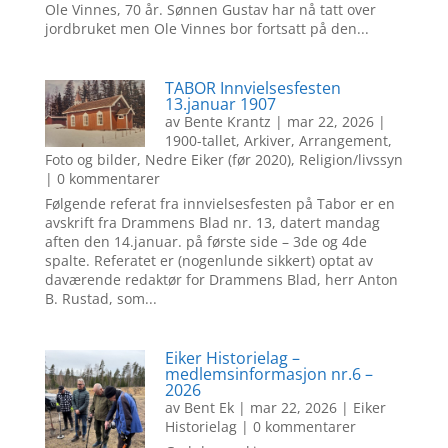
Ole Vinnes, 70 år. Sønnen Gustav har nå tatt over
jordbruket men Ole Vinnes bor fortsatt på den...
TABOR Innvielsesfesten
13.januar 1907
av
Bente Krantz
|
mar 22, 2026
|
1900-tallet
,
Arkiver
,
Arrangement
,
Foto og bilder
,
Nedre Eiker (før 2020)
,
Religion/livssyn
| 0 kommentarer
Følgende referat fra innvielsesfesten på Tabor er en
avskrift fra Drammens Blad nr. 13, datert mandag
aften den 14.januar. på første side – 3de og 4de
spalte. Referatet er (nogenlunde sikkert) optat av
daværende redaktør for Drammens Blad, herr Anton
B. Rustad, som...
Eiker Historielag –
medlemsinformasjon nr.6 –
2026
av
Bent Ek
|
mar 22, 2026
|
Eiker
Historielag
| 0 kommentarer