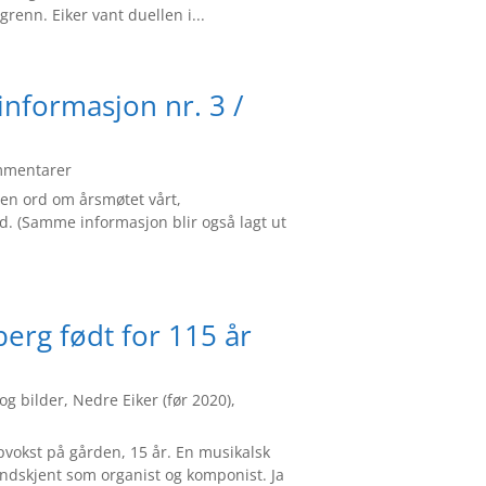
renn. Eiker vant duellen i...
informasjon nr. 3 /
mmentarer
noen ord om årsmøtet vårt,
rd. (Samme informasjon blir også lagt ut
erg født for 115 år
 og bilder
,
Nedre Eiker (før 2020)
,
okst på gården, 15 år. En musikalsk
landskjent som organist og komponist. Ja