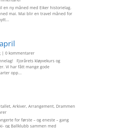
l en ny måned med Eiker historielag.
åned mai. Mai blir en travel måned for
tt...
april
g
| 0 kommentarer
nelag! Fjorårets kløyvekurs og
ber. Vi har fått mange gode
tarter opp...
tallet
,
Arkiver
,
Arrangement
,
Drammen
rer
ngerte for første – og eneste – gang
 Ski- og Ballklubb sammen med