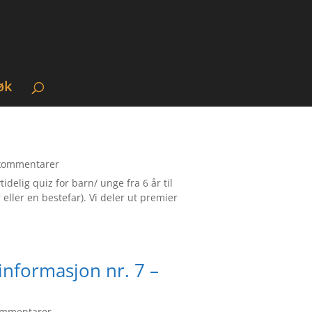
øk
kommentarer
delig quiz for barn/ unge fra 6 år til
r eller en bestefar). Vi deler ut premier
informasjon nr. 7 –
ommentarer