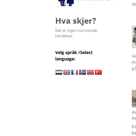
Ve
Hva skjer?
Det er ingen kommende
hendelser.
Velg språk /Select
Go
language:
me
på
a
P
K
be