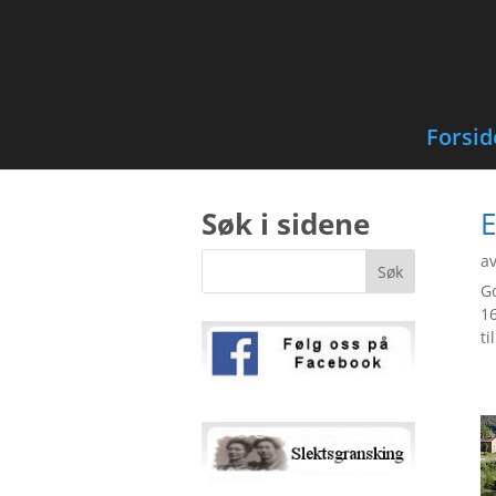
Forsid
Søk i sidene
E
a
Go
16
ti