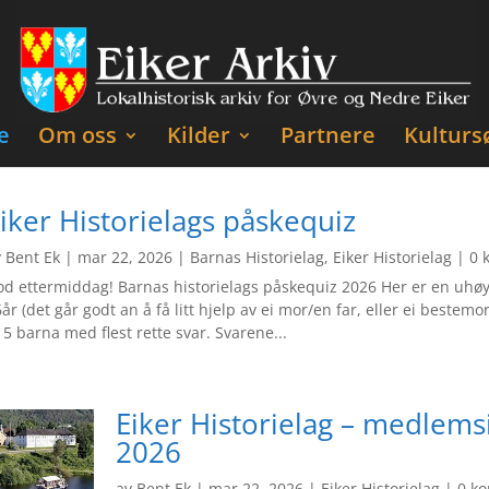
e
Om oss
Kilder
Partnere
Kulturs
iker Historielags påskequiz
v
Bent Ek
|
mar 22, 2026
|
Barnas Historielag
,
Eiker Historielag
| 0 
d ettermiddag! Barnas historielags påskequiz 2026 Her er en uhøyti
år (det går godt an å få litt hjelp av ei mor/en far, eller ei bestemo
l 5 barna med flest rette svar. Svarene...
Eiker Historielag – medlems
2026
av
Bent Ek
|
mar 22, 2026
|
Eiker Historielag
| 0 k