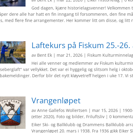
God dagen, kjære historielagsvenner! Velkommen ti
per dere alle har hatt en fin inngang til forsommeren, den fine m
s, med flere fine arrangementer. Her kommer litt om disse, og litt ny
Laftekurs på Fiskum 25.-26. 
av
Bent Ek
|
mar 21, 2026
|
Fiskum Kulturminnela
Hei alle venner og medlemmer av Fiskum kulturmin
seberglaft" var vellykket. Det var ei hyggelig og slitsom helg i okto
lbakemeldinger. Derfor blir det nytt kløyvetreff helgen i uke 17. Vi s
Vrangenløpet
av
Anne Gallefos Wollertsen
|
mar 15, 2026
|
1900-
(etter 2020)
,
Foto og bilder
,
Friluftsliv
| 0 kommenta
Eiker Ski- og Ballklubb og Drammens Ballklubb arra
Vrangenløpet 20. mars i 1938. Fra 1936 gikk Eiker