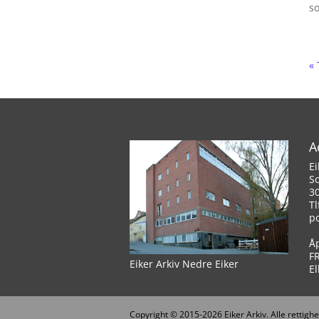
s
« 
A
Ei
S
3
Tl
p
Å
F
Eiker Arkiv Nedre Eiker
El
Copyright © 2015-2026 Eiker Arkiv. Alle rettighe