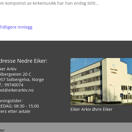
om komponist av kirkemusikk har han endog blitt...
Tidligere innlegg
dresse Nedre Eiker:
ker Arkiv
olbergveien 20 C
057 Solbergelva, Norge
f.: 99740074
ost@eikerarkiv.no
pningstider:
REDAG: 08:30 - 15:00
Eiker Arkiv Øvre Eiker
lers etter avtale
ter