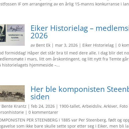
stfossen IF om arrangering av en årlig 15-manns konkurranse i lang
Eiker Historielag – medlems
2026
av
Bent Ek
|
mar 3, 2026
|
Eiker Historielag
| 0 ko
d formiddag! Håper det står bra til med dere alle. I dag blir det 
dlemsmøte i mars, litt om årskontingent, og litt nytt fra Temte gå
 historielagets hjemmeside –...
Her ble komponisten Steenb
siden
v
Bente Krantz
|
feb 24, 2026
|
1900-tallet
,
Arbeidsliv
,
Arkiver
,
Foto
ersonhistorie
| 0 kommentarer
OMPONISTEN PER STEENBERG I 1885 var Per Steenberg, født og oppv
gavelse som ikke bare skulle sette spor etter seg i Eiker, men bli 