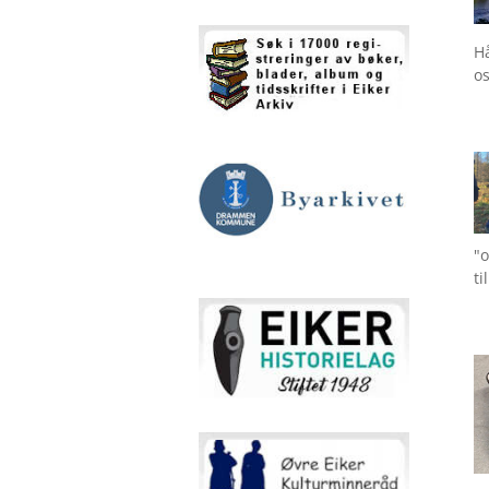
Hå
os
"o
ti