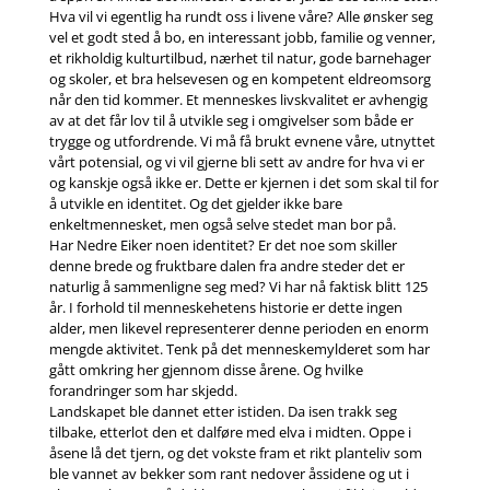
Hva vil vi egentlig ha rundt oss i livene våre? Alle ønsker seg
vel et godt sted å bo, en interessant jobb, familie og venner,
et rikholdig kulturtilbud, nærhet til natur, gode barnehager
og skoler, et bra helsevesen og en kompetent eldreomsorg
når den tid kommer. Et menneskes livskvalitet er avhengig
av at det får lov til å utvikle seg i omgivelser som både er
trygge og utfordrende. Vi må få brukt evnene våre, utnyttet
vårt potensial, og vi vil gjerne bli sett av andre for hva vi er
og kanskje også ikke er. Dette er kjernen i det som skal til for
å utvikle en identitet. Og det gjelder ikke bare
enkeltmennesket, men også selve stedet man bor på.
Har Nedre Eiker noen identitet? Er det noe som skiller
denne brede og fruktbare dalen fra andre steder det er
naturlig å sammenligne seg med? Vi har nå faktisk blitt 125
år. I forhold til menneskehetens historie er dette ingen
alder, men likevel representerer denne perioden en enorm
mengde aktivitet. Tenk på det menneskemylderet som har
gått omkring her gjennom disse årene. Og hvilke
forandringer som har skjedd.
Landskapet ble dannet etter istiden. Da isen trakk seg
tilbake, etterlot den et dalføre med elva i midten. Oppe i
åsene lå det tjern, og det vokste fram et rikt planteliv som
ble vannet av bekker som rant nedover åssidene og ut i