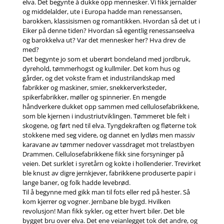
elva. Det begynte å dukke opp mennesker. Vi fikk jernalder
og middelalder, ute i Europa hadde man renessansen,
barokken, klassisismen og romantikken. Hvordan så det ut i
Eiker på denne tiden? Hvordan så egentlig renessanseelva
og barokkelva ut? Var det mennesker her? Hva drev de
med?
Det begynte jo som et uberørt bondeland med jordbruk,
dyrehold, tømmerhogst og kullmiler. Det kom hus og
gårder, og det vokste fram et industrilandskap med
fabrikker og maskiner, smier, snekkerverksteder,
spikerfabrikker, møller og spinnerier. En mengde
håndverkere dukket opp sammen med cellulosefabrikkene,
som ble kjernen i industriutviklingen. Tømmeret ble felt i
skogene, og ført ned til elva. Tyngdekraften og fløterne tok
stokkene med seg videre, og dannet en lydløs men massiv
karavane av tømmer nedover vassdraget mot trelastbyen
Drammen. Cellulosefabrikkene fikk sine forsyninger på
veien. Det surklet i syretårn og kokte i hollenderier. Trevirket
ble knust av digre jernkjever, fabrikkene produserte papir i
lange baner, og folk hadde levebrød.
Til å begynne med gikk man til fots eller red på hester. Så
kom kjerrer og vogner. Jernbane ble bygd. Hvilken
revolusjon! Man fikk sykler, og etter hvert biler. Det ble
bygget bru over elva. Det ene veianlegget tok det andre, og