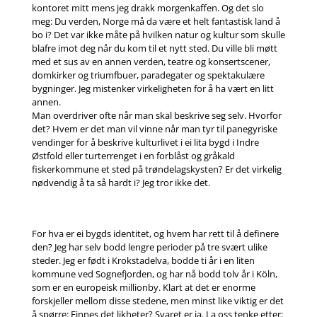
kontoret mitt mens jeg drakk morgenkaffen. Og det slo
meg: Du verden, Norge må da være et helt fantastisk land å
bo i? Det var ikke måte på hvilken natur og kultur som skulle
blafre imot deg når du kom til et nytt sted. Du ville bli møtt
med et sus av en annen verden, teatre og konsertscener,
domkirker og triumfbuer, paradegater og spektakulære
bygninger. Jeg mistenker virkeligheten for å ha vært en litt
annen.
Man overdriver ofte når man skal beskrive seg selv. Hvorfor
det? Hvem er det man vil vinne når man tyr til panegyriske
vendinger for å beskrive kulturlivet i ei lita bygd i Indre
Østfold eller turterrenget i en forblåst og gråkald
fiskerkommune et sted på trøndelagskysten? Er det virkelig
nødvendig å ta så hardt i? Jeg tror ikke det.
For hva er ei bygds identitet, og hvem har rett til å definere
den? Jeg har selv bodd lengre perioder på tre svært ulike
steder. Jeg er født i Krokstadelva, bodde ti år i en liten
kommune ved Sognefjorden, og har nå bodd tolv år i Köln,
som er en europeisk millionby. Klart at det er enorme
forskjeller mellom disse stedene, men minst like viktig er det
å spørre: Finnes det likheter? Svaret er ja. La oss tenke etter: