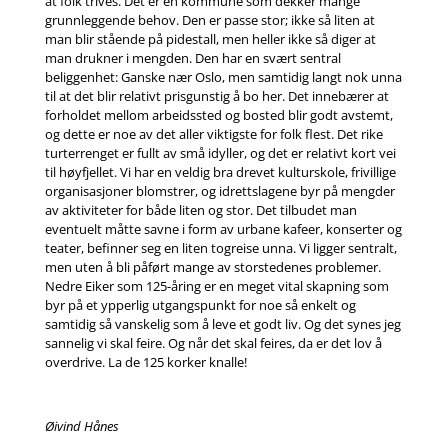
at folk trives. Det er en kommune som dekker mange
grunnleggende behov. Den er passe stor; ikke så liten at
man blir stående på pidestall, men heller ikke så diger at
man drukner i mengden. Den har en svært sentral
beliggenhet: Ganske nær Oslo, men samtidig langt nok unna
til at det blir relativt prisgunstig å bo her. Det innebærer at
forholdet mellom arbeidssted og bosted blir godt avstemt,
og dette er noe av det aller viktigste for folk flest. Det rike
turterrenget er fullt av små idyller, og det er relativt kort vei
til høyfjellet. Vi har en veldig bra drevet kulturskole, frivillige
organisasjoner blomstrer, og idrettslagene byr på mengder
av aktiviteter for både liten og stor. Det tilbudet man
eventuelt måtte savne i form av urbane kafeer, konserter og
teater, befinner seg en liten togreise unna. Vi ligger sentralt,
men uten å bli påført mange av storstedenes problemer.
Nedre Eiker som 125-åring er en meget vital skapning som
byr på et ypperlig utgangspunkt for noe så enkelt og
samtidig så vanskelig som å leve et godt liv. Og det synes jeg
sannelig vi skal feire. Og når det skal feires, da er det lov å
overdrive. La de 125 korker knalle!
Øivind Hånes