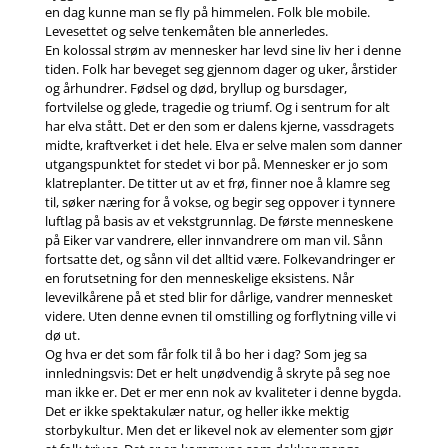
en dag kunne man se fly på himmelen. Folk ble mobile.
Levesettet og selve tenkemåten ble annerledes.
En kolossal strøm av mennesker har levd sine liv her i denne
tiden. Folk har beveget seg gjennom dager og uker, årstider
og århundrer. Fødsel og død, bryllup og bursdager,
fortvilelse og glede, tragedie og triumf. Og i sentrum for alt
har elva stått. Det er den som er dalens kjerne, vassdragets
midte, kraftverket i det hele. Elva er selve malen som danner
utgangspunktet for stedet vi bor på. Mennesker er jo som
klatreplanter. De titter ut av et frø, finner noe å klamre seg
til, søker næring for å vokse, og begir seg oppover i tynnere
luftlag på basis av et vekstgrunnlag. De første menneskene
på Eiker var vandrere, eller innvandrere om man vil. Sånn
fortsatte det, og sånn vil det alltid være. Folkevandringer er
en forutsetning for den menneskelige eksistens. Når
levevilkårene på et sted blir for dårlige, vandrer mennesket
videre. Uten denne evnen til omstilling og forflytning ville vi
dø ut.
Og hva er det som får folk til å bo her i dag? Som jeg sa
innledningsvis: Det er helt unødvendig å skryte på seg noe
man ikke er. Det er mer enn nok av kvaliteter i denne bygda.
Det er ikke spektakulær natur, og heller ikke mektig
storbykultur. Men det er likevel nok av elementer som gjør