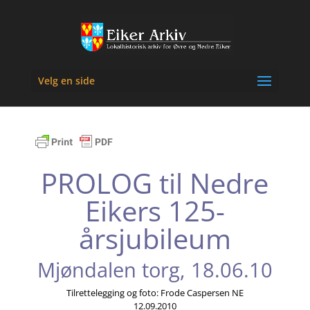
Velg en side
PROLOG til Nedre
Eikers 125-
årsjubileum
Mjøndalen torg, 18.06.10
Tilrettelegging og foto: Frode Caspersen NE
12.09.2010