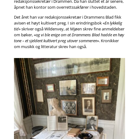
redaksjonssekretær i Drammen. Da han sluttet et år senere,
åpnet han kontor som overrettssakfører i hovedstaden.
Det året han var redaksjonssekretær i Drammens Blad fikk
avisen et høyt kultivert preg. I sin erindringsbok «
En lykkelig
tid
» skriver også Wildenvey, at Mjøen skrev fine anmeldelser
om bøker, «
og vi ble enige om at Drammens Blad hadde en høy
tone – et sjeldent kultivert preg utover sommeren
». Kronikker
om musikk og litteratur skrev han også.