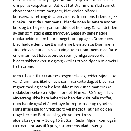
om politiske spørsmål. Det lot til at Drammens Blad samlet
abonnenter i store mengder, idet vinden blåste i
konservativ retning de årene, mens Drammens Tidende gikk
tilbake. Først da Drammens Tidende noen år senere endret
kurs og ble høyreorgan, snudde det hele seg. Da var det den
avisen som stadig gikk fremover. Begge avisene hadde
medarbeidere som betød meget for opplaget. Drammens
Blad hadde den unge Bjørnstjerne Bjørnson og Drammens
Tidende Aasmund Olavson Vinje. Men Drammens Blad førte
en omtumlet tilstedeværelse i vår hjemlige avisverden,
bladet sakket akterut og avgikk til slutt ved døden midtveis i
tretti-årene.
Men tilbake til 1900-årenes begynnelse og Reidar Mjøen. Da
var Drammens Blad en avis som markerte deg, et blad man
regnet med og som ble lest. Ikke mins kunne man trekke
redaksjonssekretær Mjøen for det. Han var 30 år og full av
virketrang. Ikke bare behersket han det kulturelle stoffet,
men hadde også et åpent øye for reportasjer og nyheter.
Hans interesse for lyrikk bidro vel meget til at han og den
unge Herman Portaas ble gode venner, tross
aldersforskjellen – 30 og 16 år. Som Reidar Mjøen kom også
Herman Portaas til å prege Drammens Blad – særlig