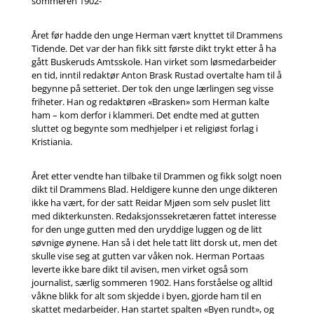
sommeren 1902-
Året før hadde den unge Herman vært knyttet til Drammens
Tidende. Det var der han fikk sitt første dikt trykt etter å ha
gått Buskeruds Amtsskole. Han virket som løsmedarbeider
en tid, inntil redaktør Anton Brask Rustad overtalte ham til å
begynne på setteriet. Der tok den unge lærlingen seg visse
friheter. Han og redaktøren «Brasken» som Herman kalte
ham – kom derfor i klammeri. Det endte med at gutten
sluttet og begynte som medhjelper i et religiøst forlag i
Kristiania.
Året etter vendte han tilbake til Drammen og fikk solgt noen
dikt til Drammens Blad. Heldigere kunne den unge dikteren
ikke ha vært, for der satt Reidar Mjøen som selv puslet litt
med dikterkunsten. Redaksjonssekretæren fattet interesse
for den unge gutten med den uryddige luggen og de litt
søvnige øynene. Han så i det hele tatt litt dorsk ut, men det
skulle vise seg at gutten var våken nok. Herman Portaas
leverte ikke bare dikt til avisen, men virket også som
journalist, særlig sommeren 1902. Hans forståelse og alltid
våkne blikk for alt som skjedde i byen, gjorde ham til en
skattet medarbeider. Han startet spalten «Byen rundt», og