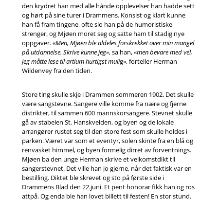
den krydret han med alle hånde opplevelser han hadde sett
og hørt på sine turer i Drammens. Konsist og klart kunne
han få fram tingene, ofte slo han på de humoristiske
strenger, og Mjøen moret seg og satte ham til stadig nye
oppgaver. «
Men, Mjøen ble aldeles forskrekket over min mangel
på utdannelse. Skrive kunne jeg»
, sa han, «
men bevare med vel,
jeg måtte lese til artium hurtigst muli
g», forteller Herman
Wildenvey fra den tiden.
Store ting skulle skje i Drammen sommeren 1902. Det skulle
være sangstevne. Sangere ville komme fra nære og fjerne
distrikter, til sammen 600 mannskorsangere. Stevnet skulle
gå av stabelen St. Hanskvelden, og byen og de lokale
arrangører rustet seg til den store fest som skulle holdes i
parken. Været var som et eventyr, solen skinte fra en blå og
renvasket himmel, og byen formelig dirret av forventnings.
Mjøen ba den unge Herman skrive et velkomstdikt til
sangerstevnet. Det ville han jo gjerne, når det faktisk var en
bestilling. Diktet ble skrevet og sto på første side i
Drammens Blad den 22.juni. Et pent honorar fikk han og ros
attpå. Og enda ble han lovet billett til festen! En stor stund.