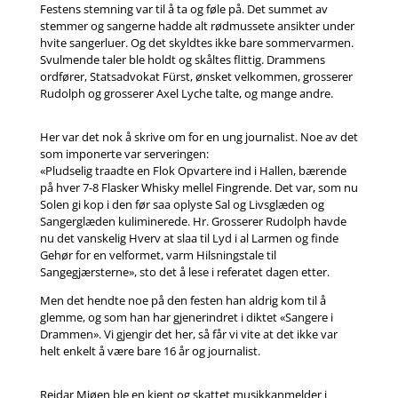
Festens stemning var til å ta og føle på. Det summet av
stemmer og sangerne hadde alt rødmussete ansikter under
hvite sangerluer. Og det skyldtes ikke bare sommervarmen.
Svulmende taler ble holdt og skåltes flittig. Drammens
ordfører, Statsadvokat Fürst, ønsket velkommen, grosserer
Rudolph og grosserer Axel Lyche talte, og mange andre.
Her var det nok å skrive om for en ung journalist. Noe av det
som imponerte var serveringen:
«Pludselig traadte en Flok Opvartere ind i Hallen, bærende
på hver 7-8 Flasker Whisky mellel Fingrende. Det var, som nu
Solen gi kop i den før saa oplyste Sal og Livsglæden og
Sangerglæden kuliminerede. Hr. Grosserer Rudolph havde
nu det vanskelig Hverv at slaa til Lyd i al Larmen og finde
Gehør for en velformet, varm Hilsningstale til
Sangegjærsterne», sto det å lese i referatet dagen etter.
Men det hendte noe på den festen han aldrig kom til å
glemme, og som han har gjenerindret i diktet «Sangere i
Drammen». Vi gjengir det her, så får vi vite at det ikke var
helt enkelt å være bare 16 år og journalist.
Reidar Mjøen ble en kjent og skattet musikkanmelder i