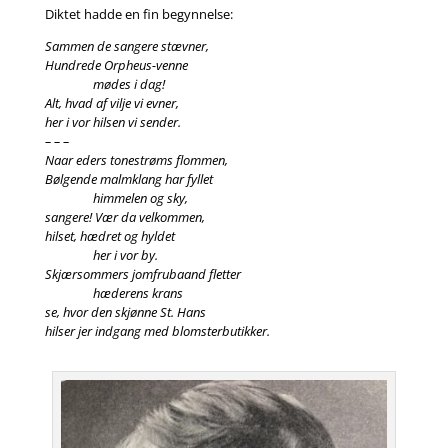
Diktet hadde en fin begynnelse:
Sammen de sangere stævner,
Hundrede Orpheus-venne
mødes i dag!
Alt, hvad af vilje vi evner,
her i vor hilsen vi sender.
– – –
Naar eders tonestrøms flommen,
Bølgende malmklang har fyllet
himmelen og sky,
sangere! Vær da velkommen,
hilset, hædret og hyldet
her i vor by.
Skjærsommers jomfrubaand fletter
hæderens krans
se, hvor den skjønne St. Hans
hilser jer indgang med blomsterbutikker.