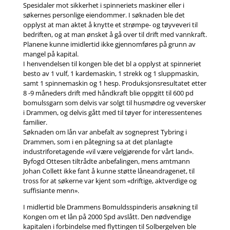
Spesidaler mot sikkerhet i spinneriets maskiner eller i
søkernes personlige eiendommer. I søknaden ble det
opplyst at man aktet å knytte et strømpe- og tøyveveri til
bedriften, og at man ønsket å gå over til drift med vannkraft.
Planene kunne imidlertid ikke gjennomføres på grunn av
mangel på kapital.
I henvendelsen til kongen ble det bl a opplyst at spinneriet
besto av 1 vulf, 1 kardemaskin, 1 strekk og 1 sluppmaskin,
samt 1 spinnemaskin og 1 hesp. Produksjonsresultatet etter
8 -9 måneders drift med håndkraft blie oppgitt til 600 pd
bomulssgarn som delvis var solgt til husmødre og veversker
i Drammen, og delvis gått med til tøyer for interessentenes
familier.
Søknaden om lån var anbefalt av sogneprest Tybring i
Drammen, som i en påtegning sa at det planlagte
industriforetagende «vil være velgjørende for vårt land».
Byfogd Ottesen tiltrådte anbefalingen, mens amtmann
Johan Collett ikke fant å kunne støtte låneandragenet, til
tross for at søkerne var kjent som «driftige, aktverdige og
suffisiante menn».
I midlertid ble Drammens Bomuldsspinderis ansøkning til
Kongen om et lån på 2000 Spd avslått. Den nødvendige
kapitalen i forbindelse med flyttingen til Solbergelven ble