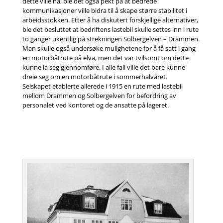
dette ville ha, ble det også pekt på at bedrede
kommunikasjoner ville bidra til å skape større stabilitet i
arbeidsstokken. Etter å ha diskutert forskjellige alternativer,
ble det besluttet at bedriftens lastebil skulle settes inn i rute
to ganger ukentlig på strekningen Solbergelven – Drammen.
Man skulle også undersøke mulighetene for å få satt i gang
en motorbåtrute på elva, men det var tvilsomt om dette
kunne la seg gjennomføre. I alle fall ville det bare kunne
dreie seg om en motorbåtrute i sommerhalvåret.
Selskapet etablerte allerede i 1915 en rute med lastebil
mellom Drammen og Solbergelven for befordring av
personalet ved kontoret og de ansatte på lageret.