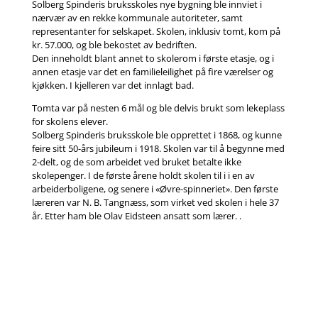
Solberg Spinderis bruksskoles nye bygning ble innviet i
nærvær av en rekke kommunale autoriteter, samt
representanter for selskapet. Skolen, inklusiv tomt, kom på
kr. 57.000, og ble bekostet av bedriften.
Den inneholdt blant annet to skolerom i første etasje, og i
annen etasje var det en familieleilighet på fire værelser og
kjøkken. I kjelleren var det innlagt bad.
Tomta var på nesten 6 mål og ble delvis brukt som lekeplass
for skolens elever.
Solberg Spinderis bruksskole ble opprettet i 1868, og kunne
feire sitt 50-års jubileum i 1918. Skolen var til å begynne med
2-delt, og de som arbeidet ved bruket betalte ikke
skolepenger. I de første årene holdt skolen til i i en av
arbeiderboligene, og senere i «Øvre-spinneriet». Den første
læreren var N. B. Tangnæss, som virket ved skolen i hele 37
år. Etter ham ble Olav Eidsteen ansatt som lærer. .