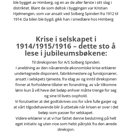
ble bygget av Himberg, og en av de aller første i sitt slag i
distriktet. Blant de som deltok i byggingen var Kristian
Hjelmengen, som var ansatt ved Solberg Spinderi fra 1912 til
1914. Da bilen ble bygd, gikk han i smedlære hos Himberg
Krise i selskapet i
1914/1915/1916 – dette sto å
lese i jubileumsbøkene:
Til direksjonen for A/S Solberg Spinderi.
I aneldning av den nåværende økonomiske krise erklærer
undertegnede disponent, fabrikkmestere og funskjonærer,
ansatt i selskpets tjeneste, fra idag av og inntil direksjonen
finner at forholdene tillater en forandring, av vår tilkomne
lønn kun å vill heve det beløp enhver måtte trenge for seg
og sine til livets oophold.
Vi forutsetter at det godtskrives oss for våre fulle gasjer og
at vårt tilgodehavende blir å utbetale når krisen er over i det
beløp som passer for selskapet.
Videre erklærer vi at vi har fattet denne beslutning på helt
eget initiativ og uten noe som helst påtrykk fra den ærede
direksjon.