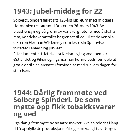
1943: Jubel-middag for 22
Solberg Spinderi feiret sitt 125-års jubileum med middag i
Harmonien restaurant i Drammen 26. mars 1943. Av
plasshensyn og på grunn av vanskelighetene med å skaffe
mat, var deltakerantallet begrenset til 22. Til stede var bl a
dikteren Herman Wildenvey som leste sin Spinnvise
forfattet i anledning jubileet.
Etter innhentet tillatelse fra Kretsmeglingsmannen for
Østlandet og Riksmeglingsmannen kunne bedriften dele ut
gratialer til sine ansatte i forbindelse med 125-års dagen for
stiftelsen.
1944: Dårlig frammøte ved
Solberg Spinderi. De som
møtte opp fikk tobakksvarer
og ved
Pga dårlig fremmøte av ansatte maktet ikke spinderiet i lang
tid å oppfylle de produksjonspålegg som var gitt av Norges