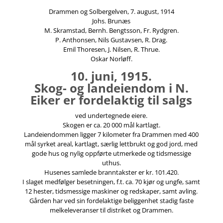
Drammen og Solbergelven, 7. august, 1914
Johs. Brunæs
M. Skramstad, Bernh. Bengtsson, Fr. Rydgren.
P. Anthonsen, Nils Gustavsen, R. Drag.
Emil Thoresen, J. Nilsen, R. Thrue.
Oskar Norløff.
10. juni, 1915.
Skog- og landeiendom i N.
Eiker er fordelaktig til salgs
ved undertegnede eiere.
Skogen er ca. 20 000 mål kartlagt.
Landeiendommen ligger 7 kilometer fra Drammen med 400
mål syrket areal, kartlagt, særlig lettbrukt og god jord, med
gode hus og nylig oppførte utmerkede og tidsmessige
uthus.
Husenes samlede branntakster er kr. 101.420.
I slaget medfølger besetningen, f.t. ca. 70 kjør og ungfe, samt
12 hester, tidsmessige maskiner og redskaper, samt avling.
Gården har ved sin fordelaktige beliggenhet stadig faste
melkeleveranser til distriket og Drammen.