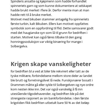
Spinderis ansatte og kjøpmenn som hadde forhandlet
spinneriets garn og som kunne dokumentere at selskapet
hadde brukt merket i flere år. Derfor mente man at man
hadde rett til å bruke merket.
Motivet med bikuben stammer antagelig fra spinneriets
første turbin, kalt Bikuben. Ellers kan motivet oppfattes
symbolsk som en oppfordring til flid. Dette samsvarer godt
med det haugianske syn som lå til grunn for bedriften i
starten. Motivet kan også føres tilbake til den gang
honningpsoduksjon var viktig binæring for mange i
Solbergelva.
Krigen skape vanskeligheter
for bedriften bl a ved at biler ble rekvirert eller tatt av de
tyske militære, forbindelsene mellom store deler av landet
ble brutt og forretningslivet lå nede. Funskjonærer bosatt i
Drammen måtte gå eller sykle til Solbergelven og nye ordre
kom nesten ikke inn. Det var også vanskelig å få inn
utestående tilgodehavender, og bedriften ble på det
strengeste rasjonert av sin bankforbindelse. i den første
krigstiden fikk bedrfiten utbetalt bare 50 % av det beløp