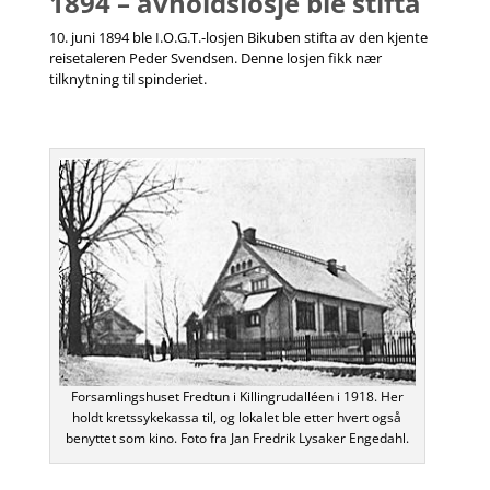
1894 – avholdslosje ble stifta
10. juni 1894 ble I.O.G.T.-losjen Bikuben stifta av den kjente
reisetaleren Peder Svendsen. Denne losjen fikk nær
tilknytning til spinderiet.
Forsamlingshuset Fredtun i Killingrudalléen i 1918. Her
holdt kretssykekassa til, og lokalet ble etter hvert også
benyttet som kino. Foto fra Jan Fredrik Lysaker Engedahl.