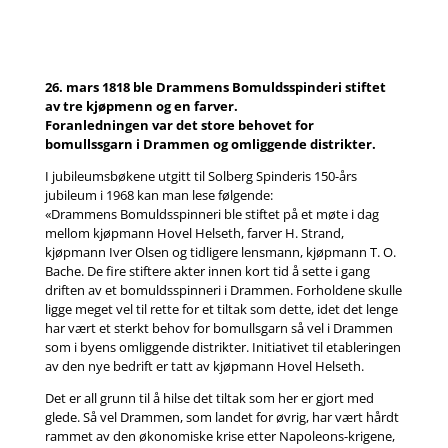
26. mars 1818 ble Drammens Bomuldsspinderi stiftet
av tre kjøpmenn og en farver.
Foranledningen var det store behovet for
bomullssgarn i Drammen og omliggende distrikter.
I jubileumsbøkene utgitt til Solberg Spinderis 150-års
jubileum i 1968 kan man lese følgende:
«Drammens Bomuldsspinneri ble stiftet på et møte i dag
mellom kjøpmann Hovel Helseth, farver H. Strand,
kjøpmann Iver Olsen og tidligere lensmann, kjøpmann T. O.
Bache. De fire stiftere akter innen kort tid å sette i gang
driften av et bomuldsspinneri i Drammen. Forholdene skulle
ligge meget vel til rette for et tiltak som dette, idet det lenge
har vært et sterkt behov for bomullsgarn så vel i Drammen
som i byens omliggende distrikter. Initiativet til etableringen
av den nye bedrift er tatt av kjøpmann Hovel Helseth.
Det er all grunn til å hilse det tiltak som her er gjort med
glede. Så vel Drammen, som landet for øvrig, har vært hårdt
rammet av den økonomiske krise etter Napoleons-krigene,