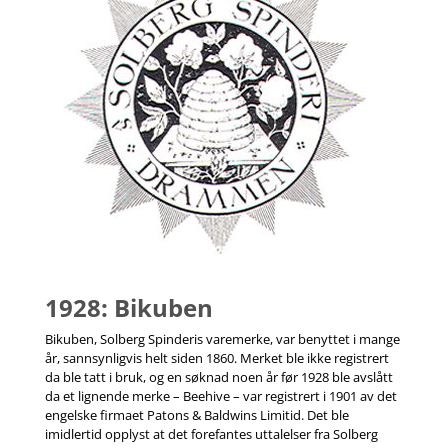
1928: Bikuben
Bikuben, Solberg Spinderis varemerke, var benyttet i mange
år, sannsynligvis helt siden 1860. Merket ble ikke registrert
da ble tatt i bruk, og en søknad noen år før 1928 ble avslått
da et lignende merke – Beehive – var registrert i 1901 av det
engelske firmaet Patons & Baldwins Limitid. Det ble
imidlertid opplyst at det forefantes uttalelser fra Solberg