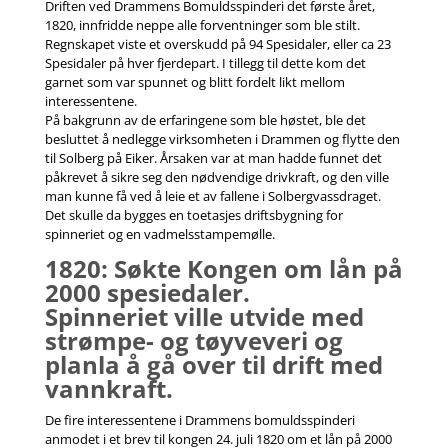
Driften ved Drammens Bomuldsspinderi det første året,
1820, innfridde neppe alle forventninger som ble stilt.
Regnskapet viste et overskudd på 94 Spesidaler, eller ca 23
Spesidaler på hver fjerdepart. I tillegg til dette kom det
garnet som var spunnet og blitt fordelt likt mellom
interessentene.
På bakgrunn av de erfaringene som ble høstet, ble det
besluttet å nedlegge virksomheten i Drammen og flytte den
til Solberg på Eiker. Årsaken var at man hadde funnet det
påkrevet å sikre seg den nødvendige drivkraft, og den ville
man kunne få ved å leie et av fallene i Solbergvassdraget.
Det skulle da bygges en toetasjes driftsbygning for
spinneriet og en vadmelsstampemølle.
1820: Søkte Kongen om lån på
2000 spesiedaler.
Spinneriet ville utvide med
strømpe- og tøyveveri og
planla å gå over til drift med
vannkraft.
De fire interessentene i Drammens bomuldsspinderi
anmodet i et brev til kongen 24. juli 1820 om et lån på 2000