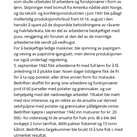
som skulle utbetales til arbeidere og funskjonærer i form av
lønn. Skipninger med bomull fra Amerika nådde aldri Norge,
og da tekstil- og konfeksjonsindustrien i juni 1941 ble pålagt
midlertidig produksjonsforbud fram til 16. august i den
hensikt å spare på de disponible beholdningene av råvarer
og halvfabrikata, ble en del av arbeiderne beskjeftiget med
puss, rengjøring etc foruten at den del av de mannlige
arbeiderne ble sendt på vedhugst.
For å beskjeftige ledige maskiner, ble spinning av papirgarn
og veving av papirstrie igangsatt, men denne produksjonen
var også underlagt regulering.
5. september 1942 fikk arbeiderne fri med full lønn for å få
anledning til å plukke bær. Noen dager tidsligere fikk de fri
for å ta opp poteter, eller drive annen form for matauke.
Bedriften skaffet for øvrig sine arbeidere og funksjonærer
jord til 60 parseller med poteter og grønnsaker, og var
behjelpelig med det nødveedige arbeidet. Tiltaket ble møtt
med stor interesse, og en rekke av de ansatte var derved
selvhjulpne med poteter og grønnsaker påfølgende vinter.
Bedriften kjøpte i september 1942 inn matvarer for kr. 20
000,- for videresalg til de ansatte for halv pris. Bl a ble det
innkjøpt 2 tonn tørrfisk, 4000 pakker fiskemel og 15 tonn
kålrot. Bedriftens fargekummer ble brukt til å lute fisk i, med
utmerket resultat.