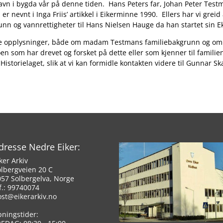
avn i bygda vår på denne tiden. Hans Peters far, Johan Peter Test
 nevnt i Inga Friis’ artikkel i Eikerminne 1990. Ellers har vi greid
nn og vannrettigheter til Hans Nielsen Hauge da han startet sin 
flere opplysninger, både om madam Testmans familiebakgrunn og o
n som har drevet og forsket på dette eller som kjenner til familien
istorielaget, slik at vi kan formidle kontakten videre til Gunnar S
dresse Nedre Eiker:
ker Arkiv
olbergveien 20 C
057 Solbergelva, Norge
f.: 99740074
ost@eikerarkiv.no
pningstider: