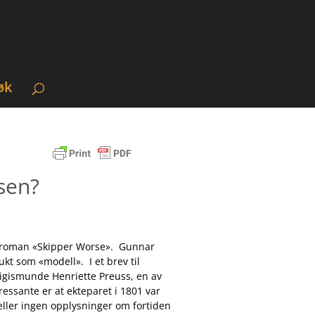
øk
sen?
nds roman «Skipper Worse». Gunnar
kt som «modell». I et brev til
 Sigismunde Henriette Preuss, en av
essante er at ekteparet i 1801 var
ller ingen opplysninger om fortiden