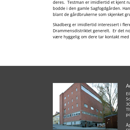
deres. Testman er imidlertid et kjent n
bodde i den gamle Sagfogdgården. Han er
blant de gårdbrukerne som skjenket gru
Skadberg er imidlertid interessert i 
Drammensdistriktet generelt. Er det noe
være hyggelig om dere tar kontakt med H
A
Ei
S
3
Tl
p
Å