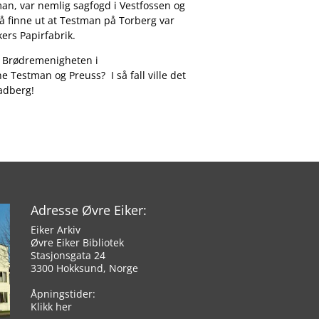
man, var nemlig sagfogd i Vestfossen og
 å finne ut at Testman på Torberg var
Ekers Papirfabrik.
m Brødremenigheten i
e Testman og Preuss? I så fall ville det
kadberg!
Adresse Øvre Eiker:
Eiker Arkiv
Øvre Eiker Bibliotek
Stasjonsgata 24
3300 Hokksund, Norge
Åpningstider:
Klikk her