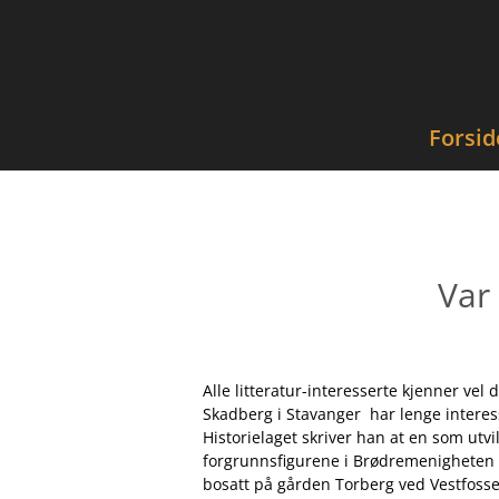
Forsid
Var
Alle litteratur-interesserte kjenner v
Skadberg i Stavanger har lenge interess
Historielaget skriver han at en som utv
forgrunnsfigurene i Brødremenigheten i
bosatt på gården Torberg ved Vestfosse