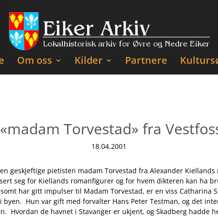
e
Om oss
Kilder
Partnere
Kulturs
 «madam Torvestad» fra Vestfos
18.04.2001
el den geskjeftige pietisten madam Torvestad fra Alexander Kiella
ert seg for Kiellands romanfigurer og for hvem dikteren kan ha bru
ilsomt har gitt impulser til Madam Torvestad, er en viss Catharina
 byen. Hun var gift med forvalter Hans Peter Testman, og det inter
n. Hvordan de havnet i Stavanger er ukjent, og Skadberg hadde he