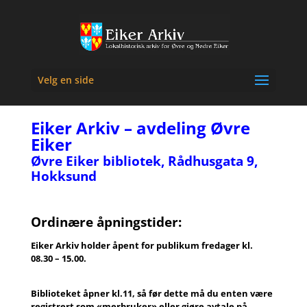
Velg en side
Eiker Arkiv – avdeling Øvre
Eiker
Øvre Eiker bibliotek, Rådhusgata 9,
Hokksund
Ordinære åpningstider:
Eiker Arkiv holder åpent for publikum fredager kl.
08.30 – 15.00.
Biblioteket åpner kl.11, så før dette må du enten være
registrert som «merbruker» eller gjøre avtale på