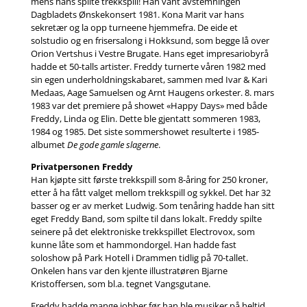
mens hans spilte trekkspill! Han vant avstemningen
Dagbladets Ønskekonsert 1981. Kona Marit var hans
sekretær og la opp turneene hjemmefra. De eide et
solstudio og en frisersalong i Hokksund, som begge lå over
Orion Vertshus i Vestre Brugate. Hans eget impresariobyrå
hadde et 50-talls artister. Freddy turnerte våren 1982 med
sin egen underholdningskabaret, sammen med Ivar & Kari
Medaas, Aage Samuelsen og Arnt Haugens orkester. 8. mars
1983 var det premiere på showet «Happy Days» med både
Freddy, Linda og Elin. Dette ble gjentatt sommeren 1983,
1984 og 1985. Det siste sommershowet resulterte i 1985-
albumet
De gode gamle slagerne
.
Privatpersonen Freddy
Han kjøpte sitt første trekkspill som 8-åring for 250 kroner,
etter å ha fått valget mellom trekkspill og sykkel. Det har 32
basser og er av merket Ludwig. Som tenåring hadde han sitt
eget Freddy Band, som spilte til dans lokalt. Freddy spilte
seinere på det elektroniske trekkspillet Electrovox, som
kunne låte som et hammondorgel. Han hadde fast
soloshow på Park Hotell i Drammen tidlig på 70-tallet.
Onkelen hans var den kjente illustratøren Bjarne
Kristoffersen, som bl.a. tegnet Vangsgutane.
Freddy hadde mange jobber før han ble musiker på heltid.