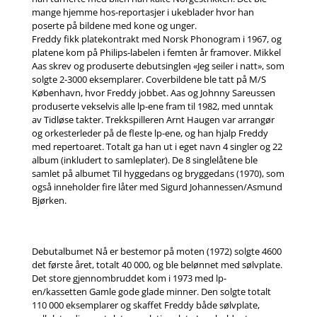
mange hjemme hos-reportasjer i ukeblader hvor han
poserte på bildene med kone og unger.
Freddy fikk platekontrakt med Norsk Phonogram i 1967, og
platene kom på Philips-labelen i femten år framover. Mikkel
Aas skrev og produserte debutsinglen «Jeg seiler i natt», som
solgte 2-3000 eksemplarer. Coverbildene ble tatt på M/S
København, hvor Freddy jobbet. Aas og Johnny Sareussen
produserte vekselvis alle lp-ene fram til 1982, med unntak
av Tidløse takter. Trekkspilleren Arnt Haugen var arrangør
og orkesterleder på de fleste lp-ene, og han hjalp Freddy
med repertoaret. Totalt ga han ut i eget navn 4 singler og 22
album (inkludert to samleplater). De 8 singlelåtene ble
samlet på albumet Til hyggedans og bryggedans (1970), som
også inneholder fire låter med Sigurd Johannessen/Asmund
Bjørken.
Debutalbumet Nå er bestemor på moten (1972) solgte 4600
det første året, totalt 40 000, og ble belønnet med sølvplate.
Det store gjennombruddet kom i 1973 med lp-
en/kassetten Gamle gode glade minner. Den solgte totalt
110 000 eksemplarer og skaffet Freddy både sølvplate,