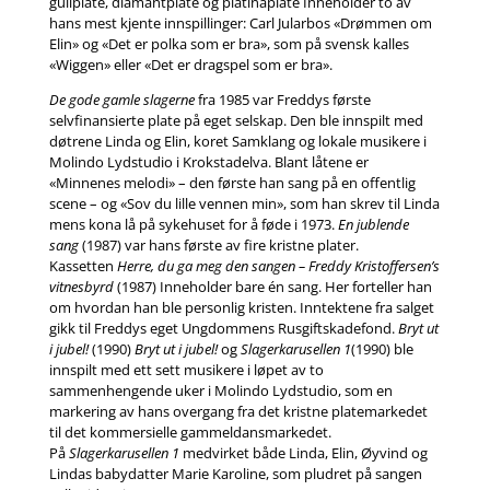
gullplate, diamantplate og platinaplate Inneholder to av
hans mest kjente innspillinger: Carl Jularbos «Drømmen om
Elin» og «Det er polka som er bra», som på svensk kalles
«Wiggen» eller «Det er dragspel som er bra».
De gode gamle slagerne
fra 1985 var Freddys første
selvfinansierte plate på eget selskap. Den ble innspilt med
døtrene Linda og Elin, koret Samklang og lokale musikere i
Molindo Lydstudio i Krokstadelva. Blant låtene er
«Minnenes melodi» – den første han sang på en offentlig
scene – og «Sov du lille vennen min», som han skrev til Linda
mens kona lå på sykehuset for å føde i 1973.
En jublende
sang
(1987) var hans første av fire kristne plater.
Kassetten
Herre, du ga meg den sangen – Freddy Kristoffersen’s
vitnesbyrd
(1987) Inneholder bare én sang. Her forteller han
om hvordan han ble personlig kristen. Inntektene fra salget
gikk til Freddys eget Ungdommens Rusgiftskadefond.
Bryt ut
i jubel!
(1990)
Bryt ut i jubel!
og
Slagerkarusellen 1
(1990) ble
innspilt med ett sett musikere i løpet av to
sammenhengende uker i Molindo Lydstudio, som en
markering av hans overgang fra det kristne platemarkedet
til det kommersielle gammeldansmarkedet.
På
Slagerkarusellen 1
medvirket både Linda, Elin, Øyvind og
Lindas babydatter Marie Karoline, som pludret på sangen