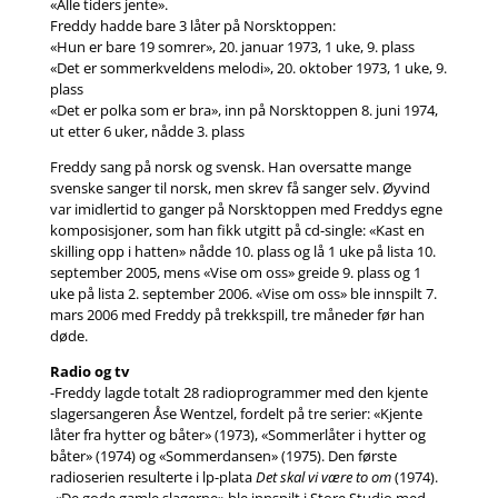
«Alle tiders jente».
Freddy hadde bare 3 låter på Norsktoppen:
«Hun er bare 19 somrer», 20. januar 1973, 1 uke, 9. plass
«Det er sommerkveldens melodi», 20. oktober 1973, 1 uke, 9.
plass
«Det er polka som er bra», inn på Norsktoppen 8. juni 1974,
ut etter 6 uker, nådde 3. plass
Freddy sang på norsk og svensk. Han oversatte mange
svenske sanger til norsk, men skrev få sanger selv. Øyvind
var imidlertid to ganger på Norsktoppen med Freddys egne
komposisjoner, som han fikk utgitt på cd-single: «Kast en
skilling opp i hatten» nådde 10. plass og lå 1 uke på lista 10.
september 2005, mens «Vise om oss» greide 9. plass og 1
uke på lista 2. september 2006. «Vise om oss» ble innspilt 7.
mars 2006 med Freddy på trekkspill, tre måneder før han
døde.
Radio og tv
-Freddy lagde totalt 28 radioprogrammer med den kjente
slagersangeren Åse Wentzel, fordelt på tre serier: «Kjente
låter fra hytter og båter» (1973), «Sommerlåter i hytter og
båter» (1974) og «Sommerdansen» (1975). Den første
radioserien resulterte i lp-plata
Det skal vi være to om
(1974).