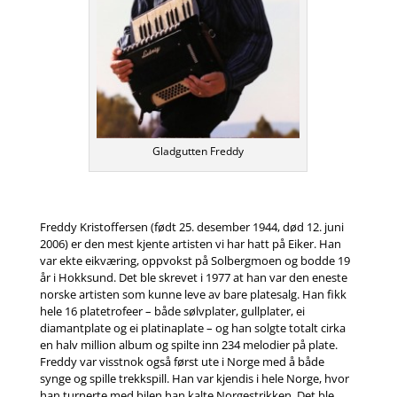
Gladgutten Freddy
Freddy Kristoffersen (født 25. desember 1944, død 12. juni
2006) er den mest kjente artisten vi har hatt på Eiker. Han
var ekte eikværing, oppvokst på Solbergmoen og bodde 19
år i Hokksund. Det ble skrevet i 1977 at han var den eneste
norske artisten som kunne leve av bare platesalg. Han fikk
hele 16 platetrofeer – både sølvplater, gullplater, ei
diamantplate og ei platinaplate – og han solgte totalt cirka
en halv million album og spilte inn 234 melodier på plate.
Freddy var visstnok også først ute i Norge med å både
synge og spille trekkspill. Han var kjendis i hele Norge, hvor
han turnerte med bilen han kalte Norgestrikken. Det ble