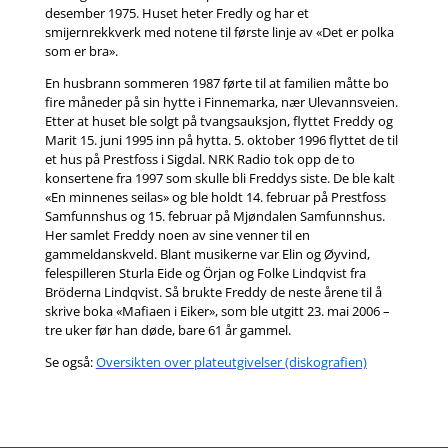
desember 1975. Huset heter Fredly og har et
smijernrekkverk med notene til første linje av «Det er polka
som er bra».
En husbrann sommeren 1987 førte til at familien måtte bo
fire måneder på sin hytte i Finnemarka, nær Ulevannsveien.
Etter at huset ble solgt på tvangsauksjon, flyttet Freddy og
Marit 15. juni 1995 inn på hytta. 5. oktober 1996 flyttet de til
et hus på Prestfoss i Sigdal. NRK Radio tok opp de to
konsertene fra 1997 som skulle bli Freddys siste. De ble kalt
«En minnenes seilas» og ble holdt 14. februar på Prestfoss
Samfunnshus og 15. februar på Mjøndalen Samfunnshus.
Her samlet Freddy noen av sine venner til en
gammeldanskveld. Blant musikerne var Elin og Øyvind,
felespilleren Sturla Eide og Örjan og Folke Lindqvist fra
Bröderna Lindqvist. Så brukte Freddy de neste årene til å
skrive boka «Mafiaen i Eiker», som ble utgitt 23. mai 2006 –
tre uker før han døde, bare 61 år gammel.
Se også:
Oversikten over plateutgivelser (diskografien)