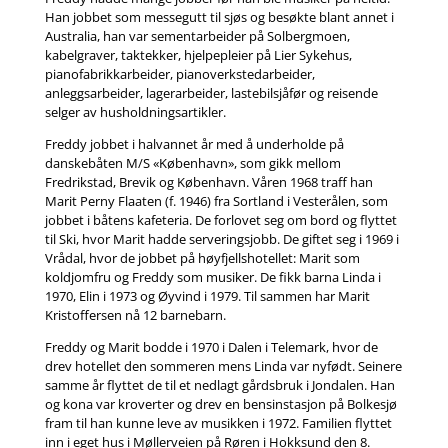
Han jobbet som messegutt til sjøs og besøkte blant annet i
Australia, han var sementarbeider på Solbergmoen,
kabelgraver, taktekker, hjelpepleier på Lier Sykehus,
pianofabrikkarbeider, pianoverkstedarbeider,
anleggsarbeider, lagerarbeider, lastebilsjåfør og reisende
selger av husholdningsartikler.
Freddy jobbet i halvannet år med å underholde på
danskebåten M/S «København», som gikk mellom
Fredrikstad, Brevik og København. Våren 1968 traff han
Marit Perny Flaaten (f. 1946) fra Sortland i Vesterålen, som
jobbet i båtens kafeteria. De forlovet seg om bord og flyttet
til Ski, hvor Marit hadde serveringsjobb. De giftet seg i 1969 i
Vrådal, hvor de jobbet på høyfjellshotellet: Marit som
koldjomfru og Freddy som musiker. De fikk barna Linda i
1970, Elin i 1973 og Øyvind i 1979. Til sammen har Marit
Kristoffersen nå 12 barnebarn.
Freddy og Marit bodde i 1970 i Dalen i Telemark, hvor de
drev hotellet den sommeren mens Linda var nyfødt. Seinere
samme år flyttet de til et nedlagt gårdsbruk i Jondalen. Han
og kona var kroverter og drev en bensinstasjon på Bolkesjø
fram til han kunne leve av musikken i 1972. Familien flyttet
inn i eget hus i Møllerveien på Røren i Hokksund den 8.