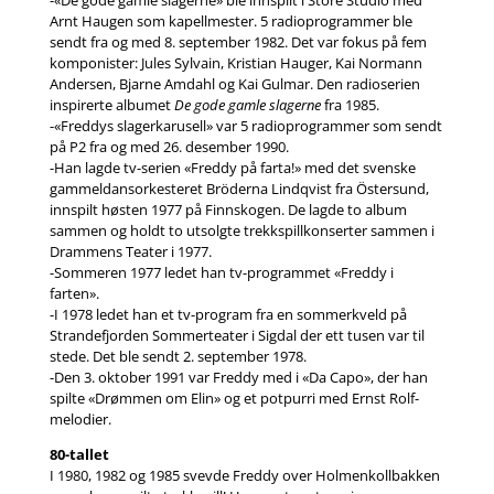
-«De gode gamle slagerne» ble innspilt i Store Studio med
Arnt Haugen som kapellmester. 5 radioprogrammer ble
sendt fra og med 8. september 1982. Det var fokus på fem
komponister: Jules Sylvain, Kristian Hauger, Kai Normann
Andersen, Bjarne Amdahl og Kai Gulmar. Den radioserien
inspirerte albumet
De gode gamle slagerne
fra 1985.
-«Freddys slagerkarusell» var 5 radioprogrammer som sendt
på P2 fra og med 26. desember 1990.
-Han lagde tv-serien «Freddy på farta!» med det svenske
gammeldansorkesteret Bröderna Lindqvist fra Östersund,
innspilt høsten 1977 på Finnskogen. De lagde to album
sammen og holdt to utsolgte trekkspillkonserter sammen i
Drammens Teater i 1977.
-Sommeren 1977 ledet han tv-programmet «Freddy i
farten».
-I 1978 ledet han et tv-program fra en sommerkveld på
Strandefjorden Sommerteater i Sigdal der ett tusen var til
stede. Det ble sendt 2. september 1978.
-Den 3. oktober 1991 var Freddy med i «Da Capo», der han
spilte «Drømmen om Elin» og et potpurri med Ernst Rolf-
melodier.
80-tallet
I 1980, 1982 og 1985 svevde Freddy over Holmenkollbakken