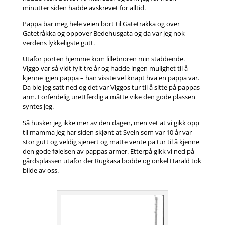
minutter siden hadde avskrevet for alltid.
Pappa bar meg hele veien bort til Gatetråkka og over
Gatetråkka og oppover Bedehusgata og da var jeg nok
verdens lykkeligste gutt.
Utafor porten hjemme kom lillebroren min stabbende.
Viggo var så vidt fylt tre år og hadde ingen mulighet til å
kjenne igjen pappa – han visste vel knapt hva en pappa var.
Da ble jeg satt ned og det var Viggos tur til å sitte på pappas
arm. Forferdelig urettferdig å måtte vike den gode plassen
syntes jeg.
Så husker jeg ikke mer av den dagen, men vet at vi gikk opp
til mamma Jeg har siden skjønt at Svein som var 10 år var
stor gutt og veldig sjenert og måtte vente på tur til å kjenne
den gode følelsen av pappas armer. Etterpå gikk vi ned på
gårdsplassen utafor der Rugkåsa bodde og onkel Harald tok
bilde av oss.