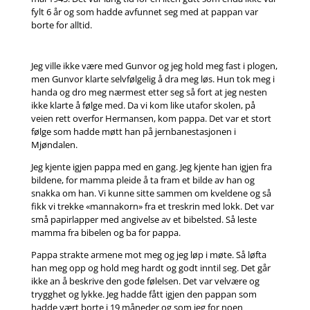
fylt 6 år og som hadde avfunnet seg med at pappan var
borte for alltid.
Jeg ville ikke være med Gunvor og jeg hold meg fast i plogen,
men Gunvor klarte selvfølgelig å dra meg løs. Hun tok meg i
handa og dro meg nærmest etter seg så fort at jeg nesten
ikke klarte å følge med. Da vi kom like utafor skolen, på
veien rett overfor Hermansen, kom pappa. Det var et stort
følge som hadde møtt han på jernbanestasjonen i
Mjøndalen.
Jeg kjente igjen pappa med en gang. Jeg kjente han igjen fra
bildene, for mamma pleide å ta fram et bilde av han og
snakka om han. Vi kunne sitte sammen om kveldene og så
fikk vi trekke «mannakorn» fra et treskrin med lokk. Det var
små papirlapper med angivelse av et bibelsted. Så leste
mamma fra bibelen og ba for pappa.
Pappa strakte armene mot meg og jeg løp i møte. Så løfta
han meg opp og hold meg hardt og godt inntil seg. Det går
ikke an å beskrive den gode følelsen. Det var velvære og
trygghet og lykke. Jeg hadde fått igjen den pappan som
hadde vært borte i 19 måneder og som jeg for noen