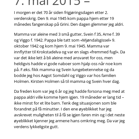
7. mai 2015 –
I morgen er det 70 år siden frigjøringsdagen etter 2.
verdenskrig. Den 9. mai 1945 kom pappa hjem etter 19
månedes fangenskap på Grini. Den dagen glemmer jeg aldri.
Mamma var aleine med 3 små gutter, Svein f 35, Arne f. 39
og Viggo f. 1942. Pappa ble tatt som «Mjøndalsgissel» 9.
oktober 1942 og kom hjem 9. mai 1945. Mamma var
innflytter til Krokstadelva og var en slags «fremmed fugl». Da
var det ikke lett å bli aleine med ansvaret for oss, men
heldigvis hadde vi gode naboer som hjalp oss når noe kom
på. F.eks. fikk mamma og Svein lungebetennelse og da
bodde jeg hos Aagot Somdahl og Viggo var hos familien
Holmen. Kirsten Holmen så til mamma og Svein hver dag.
Da freden kom var jeg 6 år og jeg hadde forsona meg med at
pappa aldri ville komme hjem igjen. 19 måneder er lang tid –
ikke minst for et lite barn. Tenk deg situasjonen som ble
forandret på få minutter. I den ene øyeblikket har jeg
avskrevet muligheten til å få se igjen faren min og i det neste
øyeblikket kjenner jeg armene hans omkring meg. Da var jeg
verdens lykkeligste gutt.