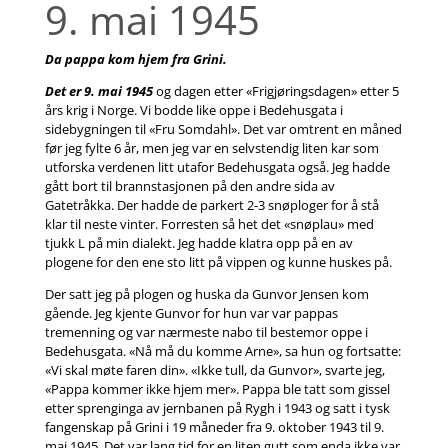
9. mai 1945
Da pappa kom hjem fra Grini.
Det er 9. mai 1945
og dagen etter «Frigjøringsdagen» etter 5
års krig i Norge. Vi bodde like oppe i Bedehusgata i
sidebygningen til «Fru Somdahl». Det var omtrent en måned
før jeg fylte 6 år, men jeg var en selvstendig liten kar som
utforska verdenen litt utafor Bedehusgata også. Jeg hadde
gått bort til brannstasjonen på den andre sida av
Gatetråkka. Der hadde de parkert 2-3 snøploger for å stå
klar til neste vinter. Forresten så het det «snøplau» med
tjukk L på min dialekt. Jeg hadde klatra opp på en av
plogene for den ene sto litt på vippen og kunne huskes på.
Der satt jeg på plogen og huska da Gunvor Jensen kom
gående. Jeg kjente Gunvor for hun var var pappas
tremenning og var nærmeste nabo til bestemor oppe i
Bedehusgata. «Nå må du komme Arne», sa hun og fortsatte:
«Vi skal møte faren din». «Ikke tull, da Gunvor», svarte jeg,
«Pappa kommer ikke hjem mer». Pappa ble tatt som gissel
etter sprenginga av jernbanen på Rygh i 1943 og satt i tysk
fangenskap på Grini i 19 måneder fra 9. oktober 1943 til 9.
mai 1945. Det var lang tid for en liten gutt som enda ikke var