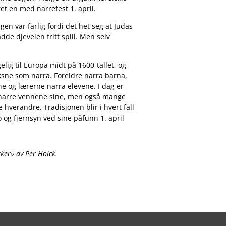
et en med narrefest 1. april.
n var farlig fordi det het seg at Judas
de djevelen fritt spill. Men selv
ig til Europa midt på 1600-tallet, og
ksne som narra. Foreldre narra barna,
e og lærerne narra elevene. I dag er
å narre vennene sine, men også mange
 hverandre. Tradisjonen blir i hvert fall
o og fjernsyn ved sine påfunn 1. april
ker» av Per Holck.