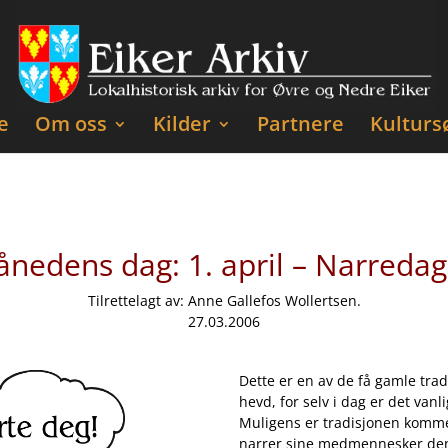
e
Om oss
Kilder
Partnere
Kulturs
nedens dag: 1. april – Narreda
Tilrettelagt av: Anne Gallefos Wollertsen.
27.03.2006
Dette er en av de få gamle trad
hevd, for selv i dag er det va
Muligens er tradisjonen kommet
narrer sine medmennesker denn