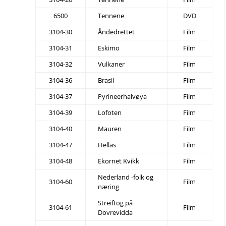
6500
Tennene
DVD
3104-30
Åndedrettet
Film
3104-31
Eskimo
Film
3104-32
Vulkaner
Film
3104-36
Brasil
Film
3104-37
Pyrineerhalvøya
Film
3104-39
Lofoten
Film
3104-40
Mauren
Film
3104-47
Hellas
Film
3104-48
Ekornet Kvikk
Film
Nederland -folk og
3104-60
Film
næring
Streiftog på
3104-61
Film
Dovrevidda