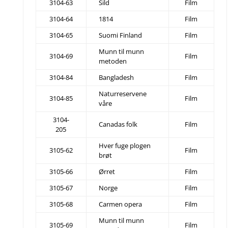
3104-63
Sild
Film
3104-64
1814
Film
3104-65
Suomi Finland
Film
Munn til munn
3104-69
Film
metoden
3104-84
Bangladesh
Film
Naturreservene
3104-85
Film
våre
3104-
Canadas folk
Film
205
Hver fuge plogen
3105-62
Film
brøt
3105-66
Ørret
Film
3105-67
Norge
Film
3105-68
Carmen opera
Film
Munn til munn
3105-69
Film