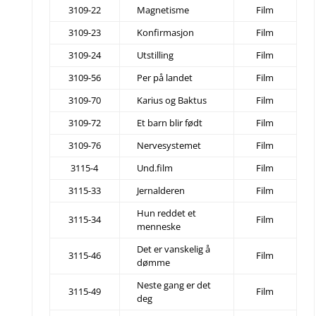
3109-22
Magnetisme
Film
3109-23
Konfirmasjon
Film
3109-24
Utstilling
Film
3109-56
Per på landet
Film
3109-70
Karius og Baktus
Film
3109-72
Et barn blir født
Film
3109-76
Nervesystemet
Film
3115-4
Und.film
Film
3115-33
Jernalderen
Film
Hun reddet et
3115-34
Film
menneske
Det er vanskelig å
3115-46
Film
dømme
Neste gang er det
3115-49
Film
deg