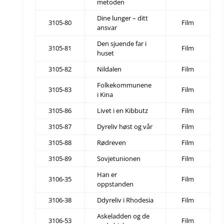
metoden
Dine lunger – ditt
3105-80
Film
ansvar
Den sjuende far i
3105-81
Film
huset
3105-82
Nildalen
Film
Folkekommunene
3105-83
Film
i Kina
3105-86
Livet i en Kibbutz
Film
3105-87
Dyreliv høst og vår
Film
3105-88
Rødreven
Film
3105-89
Sovjetunionen
Film
Han er
3106-35
Film
oppstanden
3106-38
Ddyreliv i Rhodesia
Film
Askeladden og de
3106-53
Film