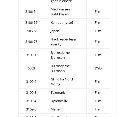
gode hjelpere
Med klassen i
3106-54
Film
trafikkbyen
3106-55
Kan det nytte?
Film
3106-58
Japan
Film
Hauk Aabel leser
3106-75
Film
eventyr
Bjørnstjerne
3109-1
Film
Bjørnson
Bjørnstjerne
6503
DVD
Bjørnson
Glimt fra Nord
3109-2
Film
Norge
3109-3
Telemark
Film
3109-4
Dyrenes liv
Film
3109-5
Månen
Film