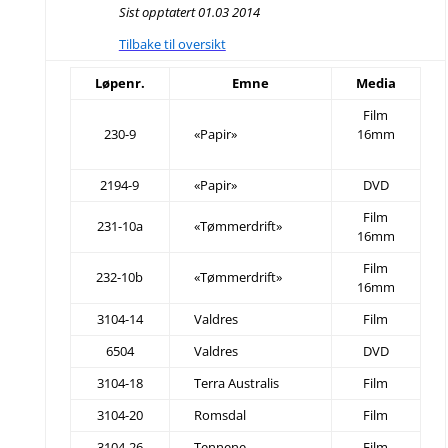
Sist opptatert 01.03 2014
Tilbake til oversikt
Løpenr.
Emne
Media
Film
230-9
«Papir»
16mm
2194-9
«Papir»
DVD
Film
231-10a
«Tømmerdrift»
16mm
Film
232-10b
«Tømmerdrift»
16mm
3104-14
Valdres
Film
6504
Valdres
DVD
3104-18
Terra Australis
Film
3104-20
Romsdal
Film
3104-26
Tennene
Film