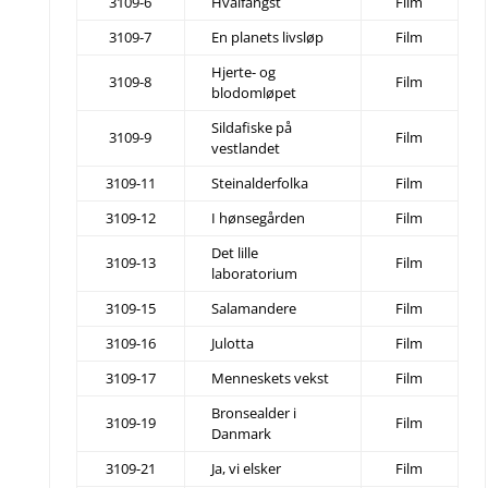
3109-6
Hvalfangst
Film
3109-7
En planets livsløp
Film
Hjerte- og
3109-8
Film
blodomløpet
Sildafiske på
3109-9
Film
vestlandet
3109-11
Steinalderfolka
Film
3109-12
I hønsegården
Film
Det lille
3109-13
Film
laboratorium
3109-15
Salamandere
Film
3109-16
Julotta
Film
3109-17
Menneskets vekst
Film
Bronsealder i
3109-19
Film
Danmark
3109-21
Ja, vi elsker
Film