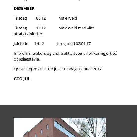
DESEMBER
Tirsdag 06.12 Malekveld
Tirsdag 13.12 Malekveld med «litt
attåt»+vinlotteri
Juleferie 14.12 til og med 02.01.17
Info om malekurs og andre aktiviteter vil bli kunngjort på
oppslagstavla.
Første oppmøte etter jul er tirsdag 3 januar 2017
GOD JUL