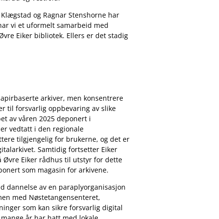
rve Klægstad og Ragnar Stenshorne har
 har vi et uformelt samarbeid med
vre Eiker bibliotek.
Ellers er det stadig
t papirbaserte arkiver, men konsentrere
r til forsvarlig oppbevaring av slike
øpet av våren 2025 deponert i
 er vedtatt i den regionale
ttere tilgjengelig for brukerne, og det er
italarkivet. Samtidig fortsetter Eiker
Øvre Eiker rådhus til utstyr for dette
isponert som magasin for arkivene.
med dannelse av en paraplyorganisasjon
sammen med Nøstetangensenteret,
ninger som kan sikre forsvarlig digital
i mange år har hatt med lokale