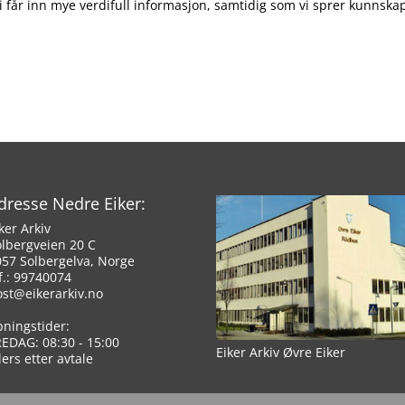
 får inn mye verdifull informasjon, samtidig som vi sprer kunnskap
dresse Nedre Eiker:
ker Arkiv
olbergveien 20 C
057 Solbergelva, Norge
f.: 99740074
ost@eikerarkiv.no
pningstider:
REDAG: 08:30 - 15:00
Eiker Arkiv Øvre Eiker
lers etter avtale