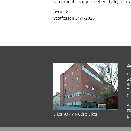
samarbeidet skapes det en dialog der vi
Bent Ek,
Vestfossen 31/1-2026
A
Ei
S
3
Tl
p
Å
F
Eiker Arkiv Nedre Eiker
El