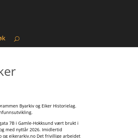
øk
ker
rammen Byarkiv og Eiker Historielag.
amfunnsutvikling.
orgata 7B i Gamle-Hokksund vært brukt i
og med nyttår 2026. Imidlertid
o og eikerarkiv.no D
et frivillige arbeidet