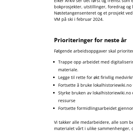
Eiker Arkiv ser det først og fremst som e
bokprosjekter, utstillinger, foredrag og
Nøstetangensenteret og et prosjekt ved
VM på ski i februar 2024.
Prioriteringer for neste år
Følgende arbeidsoppgaver skal prioriter
Trappe opp arbeidet med digitalisering
materiale.
Legge til rette for økt firivllig medvi
Fortsette å bruke lokalhistoriewiki.no
Styrke bruken av lokalhistoriewiki.no 
ressurse
Fortsette formidlingsarbeidet gjennom
Vi takker alle medarbeidere, alle som be
materialet vårt i ulike sammenhenger, 