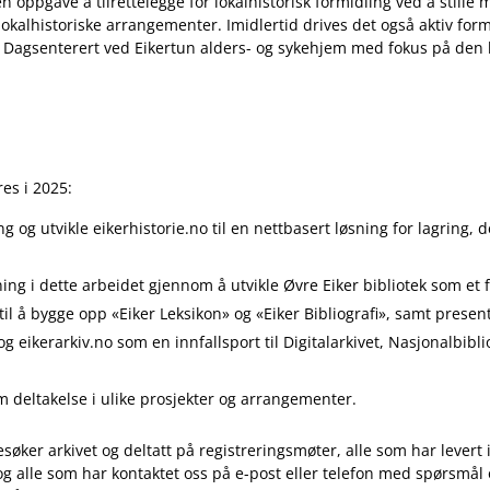
n oppgave å tilrettelegge for lokalhistorisk formidling ved å stille m
 lokalhistoriske arrangementer. Imidlertid drives det også aktiv for
 Dagsenterert ved Eikertun alders- og sykehjem med fokus på den l
es i 2025:
 og utvikle eikerhistorie.no til en nettbasert løsning for lagring, d
rkning i dette arbeidet gjennom å utvikle Øvre Eiker bibliotek som et
 til å bygge opp «Eiker Leksikon» og «Eiker Bibliografi», samt pres
og eikerarkiv.no som en innfallsport til Digitalarkivet, Nasjonalbibli
 deltakelse i ulike prosjekter og arrangementer.
søker arkivet og deltatt på registreringsmøter, alle som har levert 
og alle som har kontaktet oss på e-post eller telefon med spørsmå