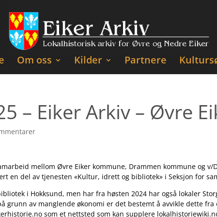
e
Om oss
Kilder
Partnere
Kulturs
5 – Eiker Arkiv – Øvre Ei
ommentarer
 et samarbeid mellom Øvre Eiker kommune, Drammen kommune og v/D
ært en del av tjenesten
«Kultur, idrett og bibliotek» i Seksjon for s
r bibliotek i Hokksund, men har fra høsten 2024 har også lokaler St
 på grunn av manglende økonomi er det bestemt å avvikle dette fra 
erhistorie.no som et nettsted som kan supplere lokalhistoriewiki.n