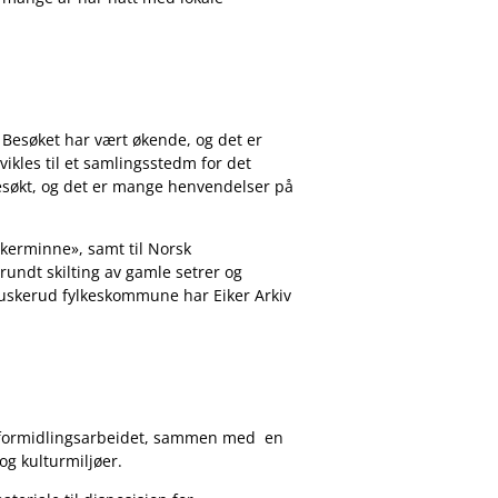
. Besøket har vært økende, og det er
tvikles til et samlingsstedm for det
 besøkt, og det er mange henvendelser på
Eikerminne
», samt til Norsk
 rundt skilting av gamle setrer og
Buskerud fylkeskommune har Eiker Arkiv
s i formidlingsarbeidet, sammen med en
og kulturmiljøer.