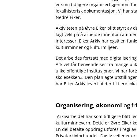
er som tidligere organisert gjennom f
lokalhistorisk dokumentasjon. Vi har s
Nedre Eiker
.
Aktiviteten på Øvre Eiker blitt styrt av d
lagt vekt på å arbeide innenfor rammen
interesser. Eiker Arkiv har også en fu
kulturminner og kulturmiljøer.
Det arbeides fortsatt med digitalisering 
Arkivet får henvendelser fra mange ulik
ulike offentlige institusjoner. Vi har 
skolesekken»
.
Den planlagte utstillinge
har Eiker Arkiv levert bilder til flere lok
Organisering, økonomi
og fri
Arkivarbeidet har som tidligere blitt l
kulturminnevern. Dette er Øvre Eiker ko
En del betalte oppdrag utføres i regi a
Privatarkivforbundet. Faglig veileder e