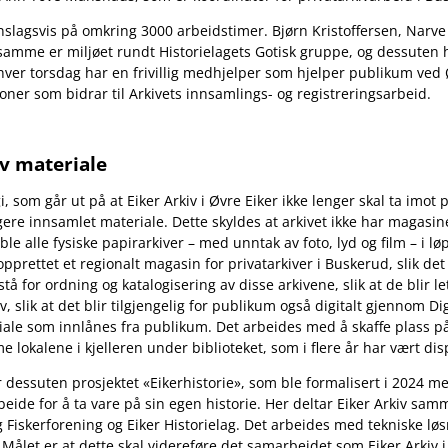
t anslagsvis på omkring 3000 arbeidstimer. Bjørn Kristoffersen, Na
t samme er miljøet rundt Historielagets Gotisk gruppe, og dessuten
ver torsdag har en frivillig medhjelper som hjelper publikum ved Ø
oner som bidrar til Arkivets innsamlings- og registreringsarbeid.
av materiale
gi, som går ut på at Eiker Arkiv i Øvre Eiker ikke lenger skal ta imo
igere innsamlet materiale. Dette skyldes at arkivet ikke har magasine
le alle fysiske papirarkiver – med unntak av foto, lyd og film – i l
opprettet et regionalt magasin for privatarkiver i Buskerud, slik det
stå for ordning og katalogisering av disse arkivene, slik at de blir le
, slik at det blir tilgjengelig for publikum også digitalt gjennom Dig
riale som innlånes fra publikum.
Det arbeides med å skaffe plass på 
e lokalene i kjelleren under biblioteket, som i flere år har vært d
 er dessuten prosjektet
«Eikerhistorie», som ble formalisert i 2024 
arbeide for å ta vare på sin egen historie. Her deltar Eiker Arkiv 
g Fiskerforening og Eiker Historielag. Det arbeides med tekniske løs
Målet er at dette skal videreføre det samarbeidet som Eiker Arkiv 