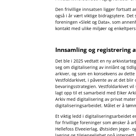
Den frivillige innsatsen ligger fortsat
også i år vært viktige bidragsytere. De
foreningen
«Slekt og Data», som annenh
kontakt med ulike miljøer og enkeltpers
Innsamling og registrering 
Det ble i 2025 vedtatt en ny arkivstarte
seg om digitalisering av innlånt og tidl
arkiver, og som en konsekvens av dette b
Vestfoldarkivet, i påvente av at det blir
bevaringsstrategien. Vestfoldarkivet vil 
lagt opp til et samarbeid med Eiker Arkiv
Arkiv med digitalisering av privat mate
digitaliseringsarbeidet. Målet er å tømm
Et viktig ledd i digitaliseringsarbeidet
for frivillige foreninger som ønsker å 
Hellefoss Elveeierlag, Østsiden Jeger- o
lagring og tilgjengelighet ppå internett.