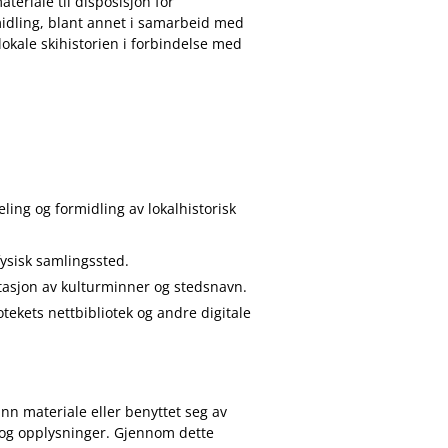
ateriale til disposisjon for
midling, blant annet i
samarbeid med
okale skihistorien i forbindelse med
eling og formidling av lokalhistorisk
 fysisk samlingssted
.
entasjon av kulturminner og stedsnavn.
otekets nettbibliotek og andre digitale
inn materiale eller benyttet seg av
l og opplysninger. Gjennom dette