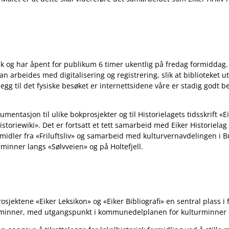
otek og har åpent for publikum 6 timer ukentlig på fredag formiddag
kan arbeides med digitalisering og registrering, slik at biblioteket u
llegg til det fysiske besøket er internettsidene våre er stadig godt
umentasjon til ulike bokprosjekter og til Historielagets tidsskrift «
istoriewiki»
. Det er fortsatt et tett samarbeid med Eiker Historielag
idler fra «Friluftsliv» og samarbeid med kulturvernavdelingen i 
turminner langs
«Sølvveien»
og på Holtefjell.
prosjektene «Eiker Leksikon» og «Eiker Bibliografi» en sentral plas
urminner, med utgangspunkt i kommunedelplanen for kulturminner 