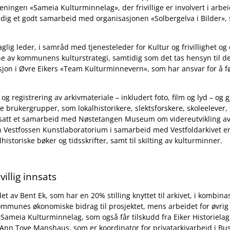
oreningen
«
Sameia Kulturminnelag
»
, der frivillige er involvert i ar
tadig et godt samarbeid med organisasjonen
«
Solbergelva i Bilder
»,
aglig leder, i samråd med tjenesteleder for Kultur og frivillighet og d
e av kommunens kulturstrategi, samtidig som det tas hensyn til de
nksjon i Øvre Eikers «Team Kulturminnevern», som har ansvar for 
og registrering av arkivmateriale – inkludert foto, film og lyd – og g
e brukergrupper, som lokalhistorikere, slektsforskere, skoleelever, 
fortsatt et samarbeid med Nøstetangen Museum om videreutvikling av
n Vestfossen Kunstlaboratorium i samarbeid med Vestfoldarkivet er
alhistoriske bøker og tidsskrifter, samt til skilting av kulturminner.
villig innsats
edet av Bent Ek, som har en 20% stilling knyttet til arkivet, i komb
mmunes økonomiske bidrag til prosjektet, mens arbeidet for øvrig u
v Sameia Kulturminnelag, som også får tilskudd fra Eiker Historielag
r Ann Tove Manshaus, som er koordinator for privatarkivarbeid i Bu