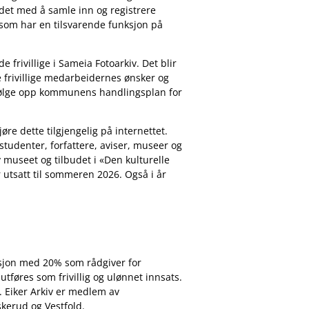
beidet med å samle inn og registrere
 som har en tilsvarende funksjon på
e frivillige i Sameia Fotoarkiv. Det blir
 frivillige medarbeidernes ønsker og
å følge opp kommunens handlingsplan for
jøre dette tilgjengelig på internettet.
studenter, forfattere, aviser, museer og
 museet og tilbudet i «Den kulturelle
 utsatt til sommeren 2026. Også i år
inasjon med 20% som rådgiver for
tføres som frivillig og ulønnet innsats.
. Eiker Arkiv er medlem av
skerud og Vestfold.