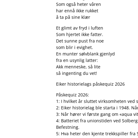
Som også heter våren
har ennå ikke rukket
å ta på sine klær
Et glimt av fryd i luften
Som hjertet ikke fatter.
Det sunne pust fra noe
som blir i evighet.
En munter sølvblank gjenlyd
fra en usynlig latter:
Akk menneske, så lite
så ingenting du vet!
Eiker historielags påskequiz 2026
Påskequiz 2026:
1: I hvilket år sluttet virksomheten ve
2: Eiker historielag ble starta i 1948. 
3: Når hører vi første gang om «aqua vi
4: Batteriet fra unionstiden ved Solber
Befestning.
5: Hva heter den kjente trekkspiller f