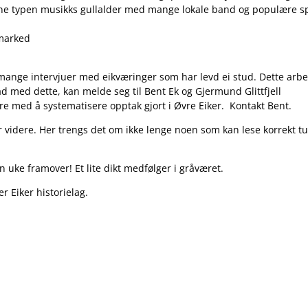
denne typen musikks gullalder med mange lokale band og populære sp
tmarked
mange intervjuer med eikværinger som har levd ei stud. Dette arbei
 med dette, kan melde seg til Bent Ek og Gjermund Glittfjell
e med å systematisere opptak gjort i Øvre Eiker. Kontakt Bent.
videre. Her trengs det om ikke lenge noen som kan lese korrekt tu
fin uke framover! Et lite dikt medfølger i gråværet.
r Eiker historielag.