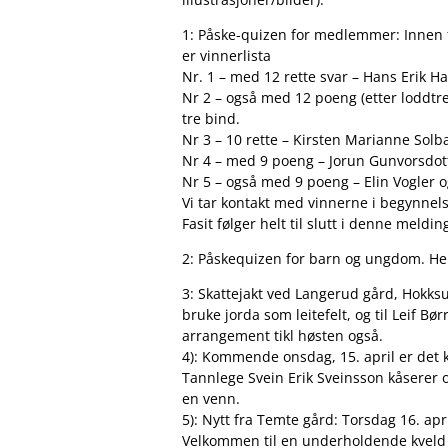
1: Påske-quizen for medlemmer: Innen fri
er vinnerlista
Nr. 1 – med 12 rette svar – Hans Erik H
Nr 2 – også med 12 poeng (etter loddtre
tre bind.
Nr 3 – 10 rette – Kirsten Marianne Sol
Nr 4 – med 9 poeng – Jorun Gunvorsdot
Nr 5 – også med 9 poeng – Elin Vogler 
Vi tar kontakt med vinnerne i begynne
Fasit følger helt til slutt i denne meldin
2: Påskequizen for barn og ungdom. Her f
3: Skattejakt ved Langerud gård, Hokksund
bruke jorda som leitefelt, og til Leif Bø
arrangement tikl høsten også.
4): Kommende onsdag, 15. april er det 
Tannlege Svein Erik Sveinsson kåserer o
en venn.
5): Nytt fra Temte gård: Torsdag 16. apri
Velkommen til en underholdende kveld m