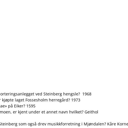
d sorteringsanlegget ved Steinberg hengsle? 1968
Når kjøpte laget Fossesholm herregård? 1973
tae» på Eiker? 1595
gmoen, er kjent under et annet navn hvilket? Geithol
ra Steinberg som også drev musikkforretning i Mjøndalen? Kåre Korn