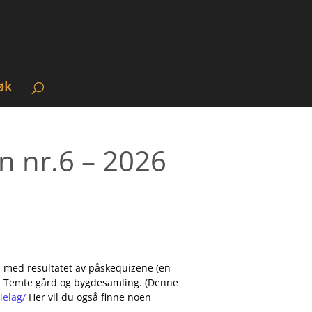
øk
n nr.6 – 2026
g, med resultatet av påskequizene (en
fra Temte gård og bygdesamling. (Denne
ielag/
Her vil du også finne noen