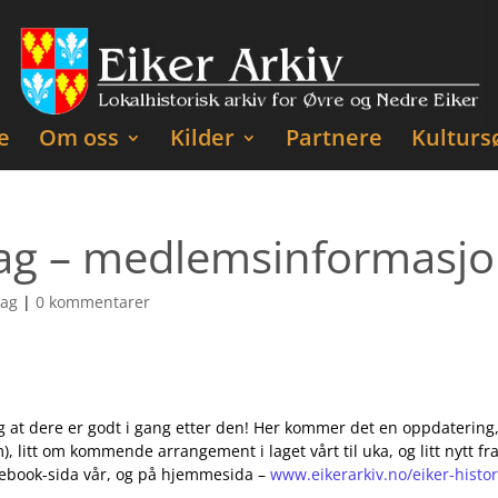
e
Om oss
Kilder
Partnere
Kulturs
elag – medlemsinformasjo
lag
|
0 kommentarer
og at dere er godt i gang etter den! Her kommer det en oppdaterin
 litt om kommende arrangement i laget vårt til uka, og litt nytt 
cebook-sida vår, og på hjemmesida –
www.eikerarkiv.no/eiker-histor