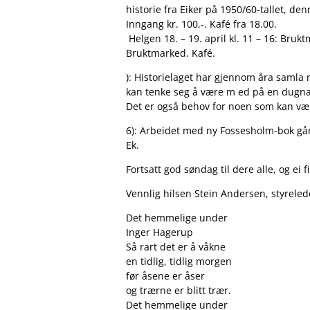
historie fra Eiker på 1950/60-tallet, 
Inngang kr. 100,-. Kafé fra 18.00.
Helgen 18. – 19. april kl. 11 – 16: Bruk
Bruktmarked. Kafé.
): Historielaget har gjennom åra samla 
kan tenke seg å være m ed på en dugnad
Det er også behov for noen som kan vær
6): Arbeidet med ny Fossesholm-bok går 
Ek.
Fortsatt god søndag til dere alle, og ei 
Vennlig hilsen Stein Andersen, styrelede
Det hemmelige under
Inger Hagerup
Så rart det er å våkne
en tidlig, tidlig morgen
før åsene er åser
og trærne er blitt trær.
Det hemmelige under