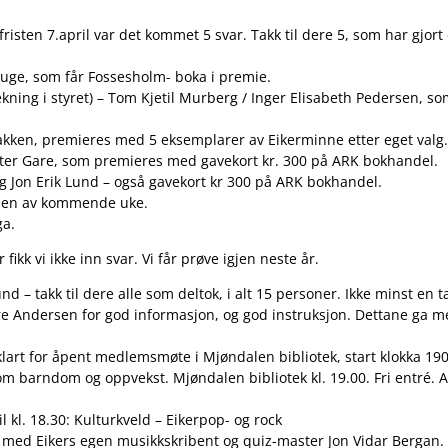
sten 7.april var det kommet 5 svar. Takk til dere 5, som har gjort 
auge, som får Fossesholm- boka i premie.
kning i styret) – Tom Kjetil Murberg / Inger Elisabeth Pedersen, s
bakken, premieres med 5 eksemplarer av Eikerminne etter eget valg.
ter Gare, som premieres med gavekort kr. 300 på ARK bokhandel.
og Jon Erik Lund – også gavekort kr 300 på ARK bokhandel.
lsen av kommende uke.
ga.
ikk vi ikke inn svar. Vi får prøve igjen neste år.
 – takk til dere alle som deltok, i alt 15 personer. Ikke minst en ta
rre Andersen for god informasjon, og god instruksjon. Dettane ga mers
klart for åpent medlemsmøte i Mjøndalen bibliotek, start klokka 1
m barndom og oppvekst. Mjøndalen bibliotek kl. 19.00. Fri entré. A
l kl. 18.30: Kulturkveld – Eikerpop- og rock
ed Eikers egen musikkskribent og quiz-master Jon Vidar Bergan. H