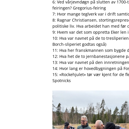
6: Ved vårjevndøgn på slutten av 1700-
feiringen? Gregorius-feiring
7: Hvor mange teglverk var i drift samti
8: Ragnar Christiansen, stortingsrepres
politiske liv. Hva arbeidet han med fø
9: Hvem var det som oppretta Eker len 
10: Hva var navnet på de to tresliperien
Borch-sliperiet godtas også)
11: Hva her franskmannen som bygde de
12: Hva het de to jernbanestasjonene p
13: Hva var navnet på den innretningen f
14: Hvor lang er hovedbygningen på Fo
15: «Rockehjulet» tør vær kjent for de 
Spotnicks