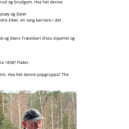
m brud og brudgom. Hva het denne
ngesøy og Daler
re Eiker, en lang karriere i det
k og Ekers Træsliberi (Foss-sliperiet og
ra 1838? Flaker.
pulære. Hva het denne popgruppa? The