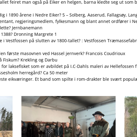
tallet feiret man også på Eiker en helgen, barna kledte seg ut so
dig i 1890 årene i Nedre Eiker? 5 – Solberg, Aaserud, Fallagsøy, La
entant, regjeringsmedlem, fylkesmann og blant annet ordfører i Ned
r dette? Jernbanemann
i 1388? Dronning Margrete 1
e i Vestfossen på slutten av 1800-tallet? : Vestfossen Træmassefabri
n første masovnen ved Hassel jernverk? Francois Coudrioux
å Fiskum? Krekling og Darbu
or laksefisket som er avbildet på I.C-Dahls maleri av Hellefossen f
ssesholm herregård? Ca 50 meter
fleste eikværinger. Et band som spilte i rom-drakter ble svært po