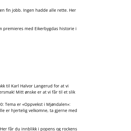
en fin jobb. Ingen hadde alle rette. Her
om premieres med Eikerbygdas historie i
kk til Karl Halvor Langerud for at vi
mak! Mitt ønske er at vi får til et slik
900: Tema er «Oppvekst i Mjøndalen»:
lle er hjertelig velkomne, ta gjerne med
er får du innblikk i popens og rockens