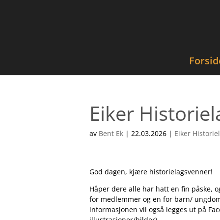
Forsid
Eiker Histori
av
Bent Ek
|
22.03.2026
|
Eiker Historie
God dagen, kjære historielagsvenner!
Håper dere alle har hatt en fin påske, 
for medlemmer og en for barn/ ungdom),
informasjonen vil også legges ut på Fa
illustrasjoner/bilder).