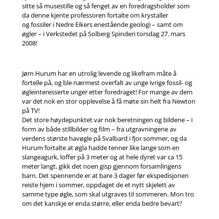
sitte så musestille og så fenget av en foredragsholder som
da denne kjente professoren fortalte om krystaller
og fossiler i Nedre Eikers enestående geologi – samt om
øgler – i Verkstedet på Solberg Spinderi torsdag 27. mars
2008!
Jørn Hurum har en utrolig levende og likefram måte å
fortelle på, og ble nærmest overfalt av unge ivrige fossil- og
øgleinteresserte unger etter foredraget! For mange av dem
var det nok en stor opplevelse å få møte sin helt fra Newton
på TV!
Det store høydepunktet var nok beretningen og bildene – i
form av både stillbilder og film – fra utgravningene av
verdens største havøgle på Svalbard i fjor sommer, og da
Hurum fortalte at øgla hadde tenner like lange som en
slangeagurk, loffer på 3 meter og at hele dyret var ca 15
meter langt, gikk det noen gisp gjennom forsamlingens
barn. Det spennende er at bare 3 dager før ekspedisjonen
reiste hjem i sommer, oppdaget de et nytt skjelett av
samme type øgle, som skal utgraves til sommeren. Mon tro
om det kanskje er enda større, eller enda bedre bevart?