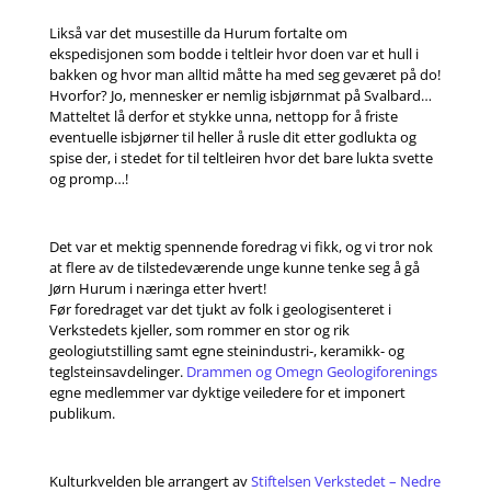
Likså var det musestille da Hurum fortalte om
ekspedisjonen som bodde i teltleir hvor doen var et hull i
bakken og hvor man alltid måtte ha med seg geværet på do!
Hvorfor? Jo, mennesker er nemlig isbjørnmat på Svalbard…
Matteltet lå derfor et stykke unna, nettopp for å friste
eventuelle isbjørner til heller å rusle dit etter godlukta og
spise der, i stedet for til teltleiren hvor det bare lukta svette
og promp…!
Det var et mektig spennende foredrag vi fikk, og vi tror nok
at flere av de tilstedeværende unge kunne tenke seg å gå
Jørn Hurum i næringa etter hvert!
Før foredraget var det tjukt av folk i geologisenteret i
Verkstedets kjeller, som rommer en stor og rik
geologiutstilling samt egne steinindustri-, keramikk- og
teglsteinsavdelinger.
Drammen og Omegn Geologiforenings
egne medlemmer var dyktige veiledere for et imponert
publikum.
Kulturkvelden ble arrangert av
Stiftelsen Verkstedet – Nedre