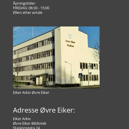
Åpningstider:
FREDAG: 08:30 - 15:00
Ellers etter avtale
Eiker Arkiv Øvre Eiker
Adresse Øvre Eiker:
Eiker Arkiv
Øvre Eiker Bibliotek
Stasjonsgata 24