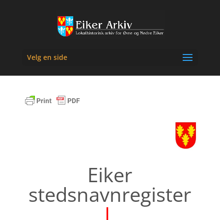
Velg en side
Eiker
stedsnavnregister
I