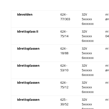
Idevolden
624 -
32V
m1
77/303
5xxxxx
ør
6xxxxxx
Idrettsplass II
624 -
32V
m1
75/14
5xxxxx
04
6xxxxxx
Idrettsplassen
624 -
32V
m1
18/88
5xxxxx
6xxxxxx
Idrettsplassen
624 -
32V
m1
53/10
5xxxxx
ør
6xxxxxx
Idrettsplassen
624 -
32V
m1
75/12
5xxxxx
6xxxxxx
Idrettsplassen
625 -
32V
m1
30/52
5xxxxx
6xxxxxx