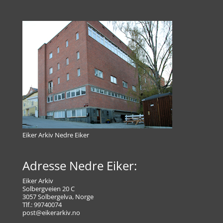
Eiker Arkiv Nedre Eiker
Adresse Nedre Eiker:
Eiker Arkiv
Solbergveien 20 C
3057 Solbergelva, Norge
Tlf.: 99740074
post@eikerarkiv.no