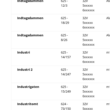
Indtagsdammen
625 -
32V
Al
12/3
5xxxxx
6xxxxxx
Indtagsdammen
625 -
32V
Al
18/29
5xxxxx
6xxxxxx
Indtagsdammen
625 -
32V
Al
8/26
5xxxxx
6xxxxxx
Industri
625 -
32V
m1
14/157
5xxxxx
6xxxxxx
Industri 2
625 -
32V
m1
14/247
5xxxxx
6xxxxxx
Industrigaten
625 -
32V
m1
15/249
5xxxxx
6xxxxxx
Industritomt
624 -
32V
m1
73/150
5xxxxx