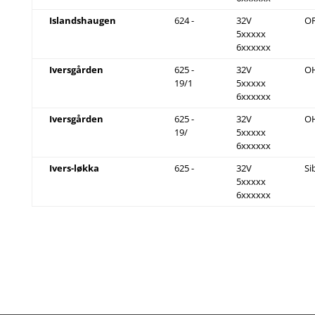
Islandshaugen
624 -
32V
OF
5xxxxx
6xxxxxx
Iversgården
625 -
32V
OH
19/1
5xxxxx
6xxxxxx
Iversgården
625 -
32V
OH
19/
5xxxxx
6xxxxxx
Ivers-løkka
625 -
32V
Si
5xxxxx
6xxxxxx