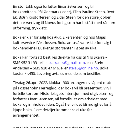
En stor takk også forfatter Einar Sørensen, og til
bokkomiteen, Pål Ødemark (leder), Ellen Pauline Steen, Bent
Ek, Bjørn Kristoffersen og Eldar Steen for den store jobben
det har vært, og til Novus forlag som har bistått med råd om
utforming, trykk etc.
Boka er klar for salg hos ARK, Eikersenter, og hos Majas
kulturservice i Vestfossen. Boka antas å være klar for salg i
bokhandlene i Buskerud storsenter i løpet av uka.
Boka kan fortsatt bestilles direkte fra oss til Nils Skarra –
SMS 952 31 931 eller
skarranils@gmail.com
, eller Stein
Andersen – SMS 930 47 616, eller
steia5@online.no
. Boka
koster kr.450. Levering avtales med de som bestiller.
Tirsdag 26.april 2022, klokka 1900 arrangerer vi åpent møte
på Fossesholm Herregård, der boka vil bli presentert. Vi vil
fortelle kort om Historielagets intensjon med utgivelsen, og
forfatter Einar Sørensen, vil fortelle litt om arbeidet med
boka, og innholdet i den. Også her vil det bli mulighet for å
kjøpe boka. Flere detaljer kommer ca ei uke før
arrangementet.
Vennlig hilsen Stein Andersen, styreleder Eiker Historielag