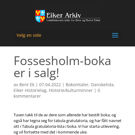
Velg en side
Fossesholm-boka
er i salg!
av
Bent Ek
|
07.04.2022
|
Bokomtaler
,
Dansketida
,
Eiker Historielag
,
Historie/kulturminner
|
0
kommentarer
Tusen takk til de av dere som allerede har bestilt boka, og
også har tegna seg for tabula gratulatoria, og har fått navnet
sitt i Tabula gratulatoria-lista i boka. Vi har starta utlevering,
og vil fortsette med det i kommende uke.