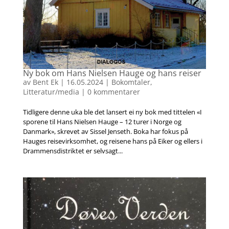
Ny bok om Hans Nielsen Hauge og hans reiser
av
Bent Ek
|
16.05.2024
|
Bokomtaler
,
Litteratur/media
|
0 kommentarer
Tidligere denne uka ble det lansert ei ny bok med tittelen «I
sporene til Hans Nielsen Hauge – 12 turer i Norge og
Danmark», skrevet av Sissel Jenseth. Boka har fokus på
Hauges reisevirksomhet, og reisene hans på Eiker og ellers i
Drammensdistriktet er selvsagt...