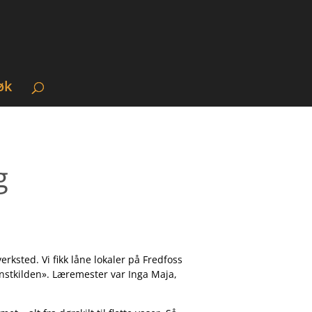
øk
g
erksted. Vi fikk låne lokaler på Fredfoss
unstkilden». Læremester var Inga Maja,