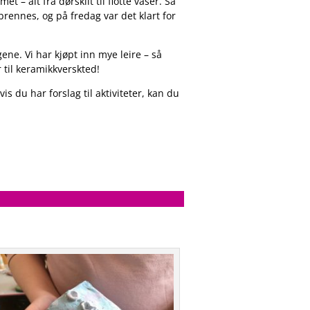
– alt fra dørskilt til flotte vaser. Så
brennes, og på fredag var det klart for
ene. Vi har kjøpt inn mye leire – så
r til keramikkverskted!
s du har forslag til aktiviteter, kan du