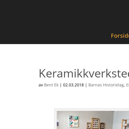
Forsid
Keramikkverkste
av
Bent Ek
|
02.03.2018
|
Barnas Historielag
,
E