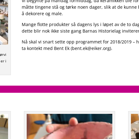
Vi begynte på mandag formiddag, da keramikken ble formet 
måtte tingene stå og tørke noen dager, slik at de kunne 
å dekorere og male.
Mange flotte produkter så dagens lys i løpet av de to dag
dette blir nok ikke siste gang Barnas Historielag invitere
Nå skal vi snart sette opp programmet for 2018/2019 – hvi
ta kontekt med Bent Ek (bent.ek@eiker.org).
ørvi
er i