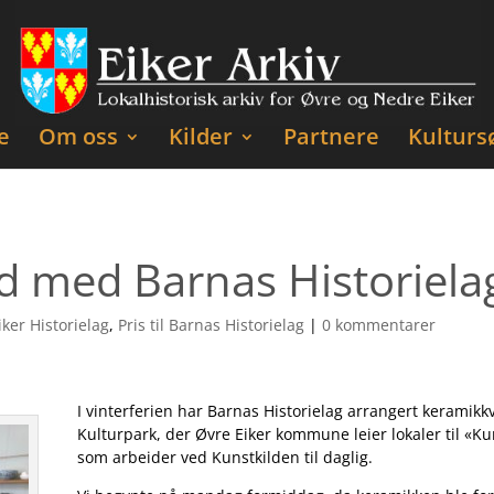
e
Om oss
Kilder
Partnere
Kulturs
d med Barnas Historiela
iker Historielag
,
Pris til Barnas Historielag
|
0 kommentarer
I vinterferien har Barnas Historielag arrangert keramikkv
Kulturpark, der Øvre Eiker kommune leier lokaler til «K
som arbeider ved Kunstkilden til daglig.