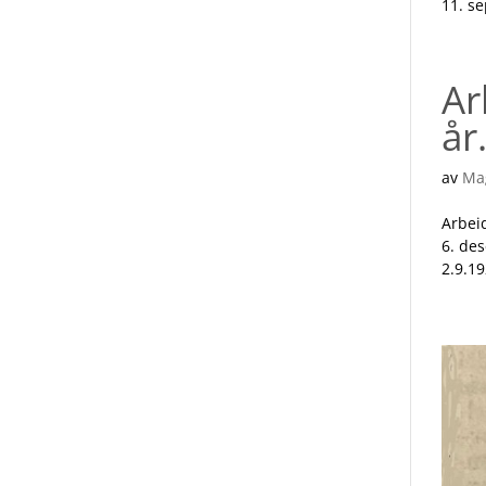
11. se
Ar
år
av
Ma
Arbei
6. de
2.9.19