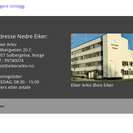
igere innlegg
dresse Nedre Eiker:
ker Arkiv
olbergveien 20 C
057 Solbergelva, Norge
f.: 99740074
ost@eikerarkiv.no
pningstider:
REDAG: 08:30 - 15:00
Eiker Arkiv Øvre Eiker
lers etter avtale
ter