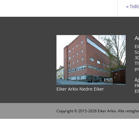
« Tidl
A
Ei
S
3
Tl
p
Å
F
Eiker Arkiv Nedre Eiker
El
Copyright © 2015-2026 Eiker Arkiv. Alle rettighe