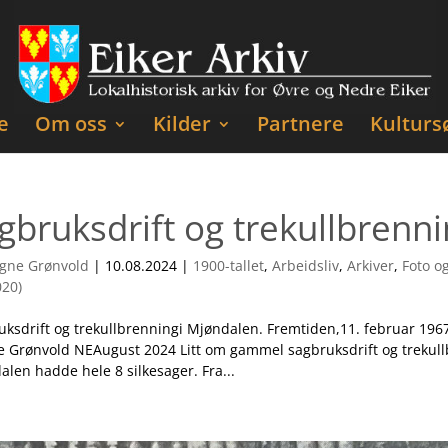
e
Om oss
Kilder
Partnere
Kulturs
gbruksdrift og trekullbrenni
gne Grønvold
|
10.08.2024
|
1900-tallet
,
Arbeidsliv
,
Arkiver
,
Foto o
020)
ksdrift og trekullbrenningi Mjøndalen. Fremtiden,11. februar 1967.
 Grønvold NEAugust 2024 Litt om gammel sagbruksdrift og trekull
len hadde hele 8 silkesager. Fra...