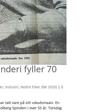
nderi fyller 70
der
,
Industri
,
Nedre Eiker (før 2020)
|
0
ar tatt vare på sitt «skudsmaal». En
olberg Spinderi i over 55 år. Torsdag