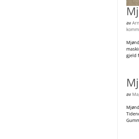
Mj
av
Ar
komm
Mjønda
maskin
gjeld 
Mj
av
Ma
Mjønd
Tiden
Gummiv