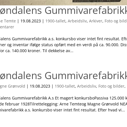
øndalens Gummivarefabrikk
ne Temte
|
19.08.2023
|
1900-tallet
,
Arbeidsliv
,
Arkiver
,
Foto og bil
entarer
lens Gummivarefabrikk a.s. konkursbo viser intet fint resultat. Eft
er og inventar ifølge status opført med en verdi på ca. 90.000. Dis
for ca. 140.000 kroner. Til dekkelse av...
øndalens Gummivarefabrikk
gne Grønvold
|
19.08.2023
|
1900-tallet
,
Arbeidsliv
,
Foto og bilder
,
alens Gummivarefabrikk A.s Et magert konkursboPassiva 125.000 k
de februar 1928Tilrettelegging: Arne Temteog Magne Grønvold NE
arefabrikk a.s. konkursbo viser intet fint resultat. Efter hvad vi...