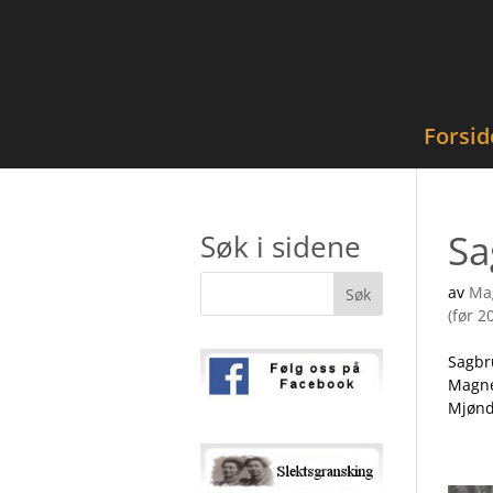
Forsid
Sa
Søk i sidene
av
Ma
(før 2
Sagbru
Magne
Mjønda