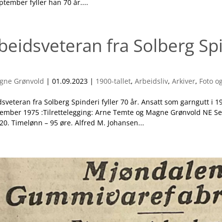
ptember fyller han 70 år....
beidsveteran fra Solberg Spi
.
gne Grønvold
|
01.09.2023
|
1900-tallet
,
Arbeidsliv
,
Arkiver
,
Foto o
dsveteran fra Solberg Spinderi fyller 70 år. Ansatt som garngutt i
sember 1975 :Tilrettelegging: Arne Temte og Magne Grønvold NE S
20. Timelønn – 95 øre. Alfred M. Johansen...