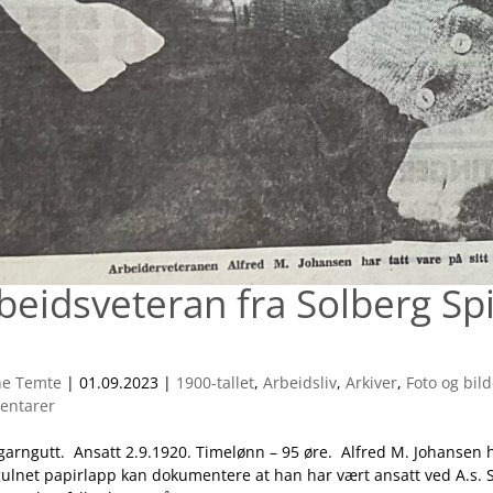
beidsveteran fra Solberg Spi
.
ne Temte
|
01.09.2023
|
1900-tallet
,
Arbeidsliv
,
Arkiver
,
Foto og bil
entarer
garngutt. Ansatt 2.9.1920. Timelønn – 95 øre. Alfred M. Johansen h
gulnet papirlapp kan dokumentere at han har vært ansatt ved A.s. S