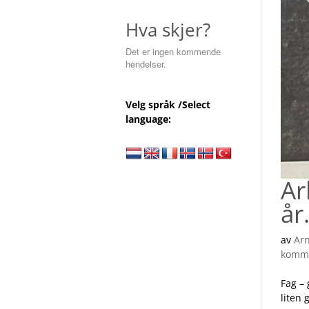
Hva skjer?
Det er ingen kommende
hendelser.
Velg språk /Select
language:
Ar
år
av
Ar
komm
Fag – 
liten 