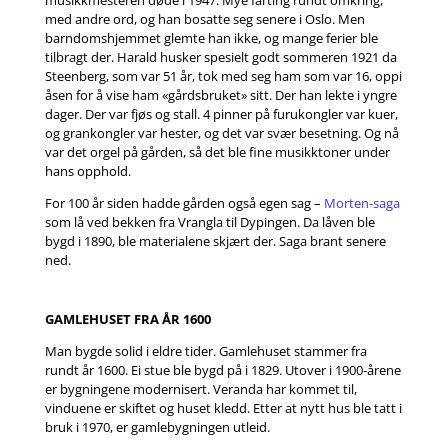
musikkmesteren døde i 1947. Mye farting rundt omkring,
med andre ord, og han bosatte seg senere i Oslo. Men
barndomshjemmet glemte han ikke, og mange ferier ble
tilbragt der. Harald husker spesielt godt sommeren 1921 da
Steenberg, som var 51 år, tok med seg ham som var 16, oppi
åsen for å vise ham «gårdsbruket» sitt. Der han lekte i yngre
dager. Der var fjøs og stall. 4 pinner på furukongler var kuer,
og grankongler var hester, og det var svær besetning. Og nå
var det orgel på gården, så det ble fine musikktoner under
hans opphold.
For 100 år siden hadde gården også egen sag –
Morten-saga
som lå ved bekken fra Vrangla til Dypingen. Da låven ble
bygd i 1890, ble materialene skjært der. Saga brant senere
ned.
GAMLEHUSET FRA ÅR 1600
Man bygde solid i eldre tider. Gamlehuset stammer fra
rundt år 1600. Ei stue ble bygd på i 1829. Utover i 1900-årene
er bygningene modernisert. Veranda har kommet til,
vinduene er skiftet og huset kledd. Etter at nytt hus ble tatt i
bruk i 1970, er gamlebygningen utleid.