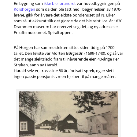
En bygning som
ikke ble forandret
var hovedbygningen på
Korshorgen
som da den ble tatt ned i begynnelsen av 1970-
årene, gikk for å være det eldste bondehuset på N. Eiker
som så ut akkurat slik det gjorde da det ble reist i ca. år 1630.
Drammen museum har ervervet seg det, og ny adresse er
Friluftsmuseumet, Spiraltoppen.
På Horgen har samme slekten sittet siden tidlig på 1700-
tallet. Den første var Morten Børgesøn (1699-1740), og så var
det mange slektsledd fram til nåværende eier, 40-årige Per
Stryken, sønn av Harald.
Harald selv er, tross sine 80 år, fortsatt sprek, og er slett
ingen passiv pensjonist, men hjelper til på mange måter.