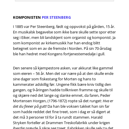
KOMPONISTEN
PER STEENBERG
I 1885 var Per Steenberg, født og oppvokst på gården, 15 år.
En musikalsk begavelse som ikke bare skulle sette spor etter
seg i Eiker, men bli landskjent som organist og komponist. Ja
som komponist av kirkemusikk har han endog blitt
betegnet som en av de fremste i Norden. På sin 70-årsdag
ble han hedret med Kongens fortjenestemedalje i gull.
Den senere så kjempestore asken, var akkurat like gammel
som eieren – 56 år. Men det var nære på at den skulle ende
sine dager som fiskestang for Morten og hans to
kammerater adskillig før. Ungene fikk bære kniv tidlig den
gangen, og 9-åringen hadde tollkniven framme og skulle til
og skjære ned det lange og slanke emnet, da faren, Peder
Mortensen Horgen, (1796-1872) ropte så det runget:
Hva er
det du finner på gutt!
Da han ble voksen takket han sin far
som hadde reddet det fine treet, som i dag er så digert at
det må 3 personer til for å ta rundt stammen. Harald
Stryken forteller at Drammen Treskofabrikk under krigen
iherdig prøvde å sikre seg treet. Fabrikken skulle selv ta det