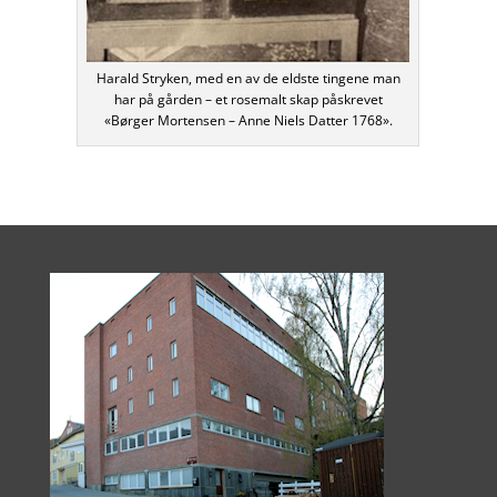
Harald Stryken, med en av de eldste tingene man
har på gården – et rosemalt skap påskrevet
«Børger Mortensen – Anne Niels Datter 1768».