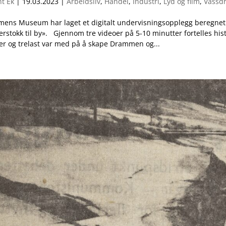
t Ek
|
19.03.2023
|
Arbeidsliv
,
Handel
,
Industri
,
Lyd og film
,
Vassd
ens Museum har laget et digitalt undervisningsopplegg beregnet p
rstokk til by». Gjennom tre videoer på 5-10 minutter fortelles h
r og trelast var med på å skape Drammen og...