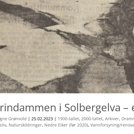
rindammen i Solbergelva – e
gne Grønvold
|
25.02.2023
|
1900-tallet
,
2000-tallet
,
Arkiver
,
Dramm
sliv
,
Naturskildringer
,
Nedre Eiker (før 2020)
,
Vannforsyning/renov