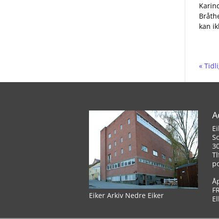
Karin
Bråth
kan ik
« Tidl
A
Ei
S
3
Tl
p
Å
F
Eiker Arkiv Nedre Eiker
El