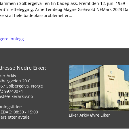
dammen i Solbergelva– en fin badeplass.​ Fremtiden 12. juni 1959 
en)Tilrettelegging: Arne Temteog Magne Grønvold NEMars 2023 Damm
ke si at hele badeplassproblemet er...
igere innlegg
dresse Nedre Eiker:
ker Arkiv
olbergveien 20 C
057 Solbergelva, Norge
f.: 99740074
ost@eikerarkiv.no
pningstider:
REDAG: 08:30 - 15:00
Eiker Arkiv Øvre Eiker
lers etter avtale