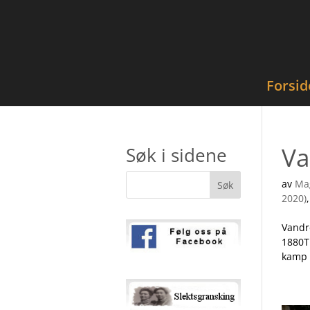
Forsid
Va
Søk i sidene
av
Ma
2020)
Vandre
1880T
kamp o