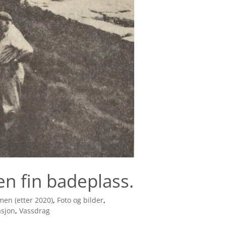
n fin badeplass.
en (etter 2020)
,
Foto og bilder
,
asjon
,
Vassdrag