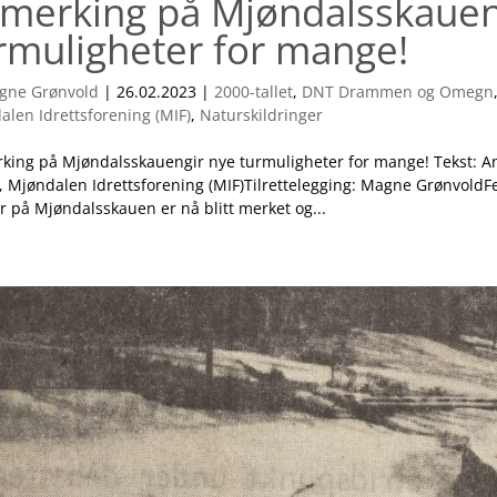
imerking på Mjøndalsskauen
rmuligheter for mange!
gne Grønvold
|
26.02.2023
|
2000-tallet
,
DNT Drammen og Omegn
alen Idrettsforening (MIF)
,
Naturskildringer
rking på Mjøndalsskauengir nye turmuligheter for mange! Tekst: A
, Mjøndalen Idrettsforening (MIF)Tilrettelegging: Magne GrønvoldFe
r på Mjøndalsskauen er nå blitt merket og...