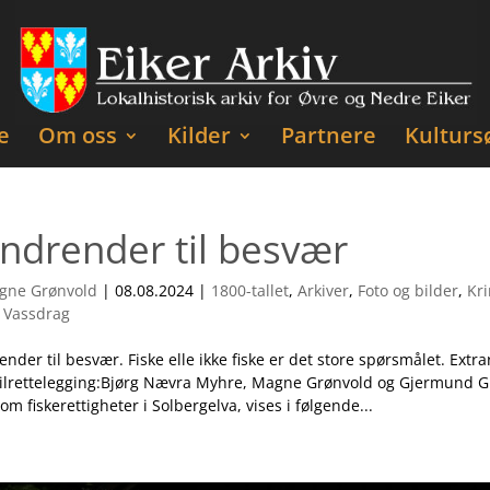
e
Om oss
Kilder
Partnere
Kulturs
ndrender til besvær
gne Grønvold
|
08.08.2024
|
1800-tallet
,
Arkiver
,
Foto og bilder
,
Kri
,
Vassdrag
nder til besvær. Fiske elle ikke fiske er det store spørsmålet. Extra
ilrettelegging:Bjørg Nævra Myhre, Magne Grønvold og Gjermund Glit
m fiskerettigheter i Solbergelva, vises i følgende...