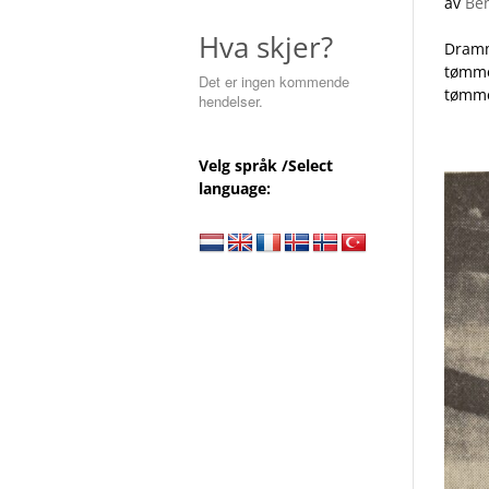
av
Ben
Hva skjer?
Dramm
tømme
Det er ingen kommende
tømme
hendelser.
Velg språk /Select
language: