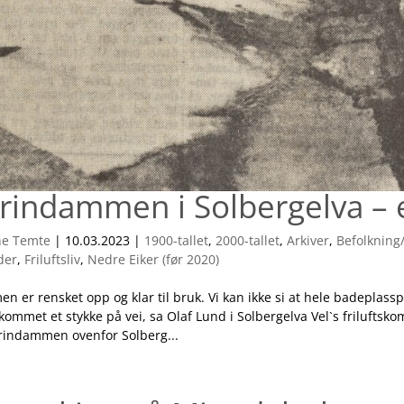
rindammen i Solbergelva – e
ne Temte
|
10.03.2023
|
1900-tallet
,
2000-tallet
,
Arkiver
,
Befolkning
der
,
Friluftsliv
,
Nedre Eiker (før 2020)
 er rensket opp og klar til bruk. Vi kan ikke si at hele badeplassp
kommet et stykke på vei, sa Olaf Lund i Solbergelva Vel`s friluftskom
rindammen ovenfor Solberg...