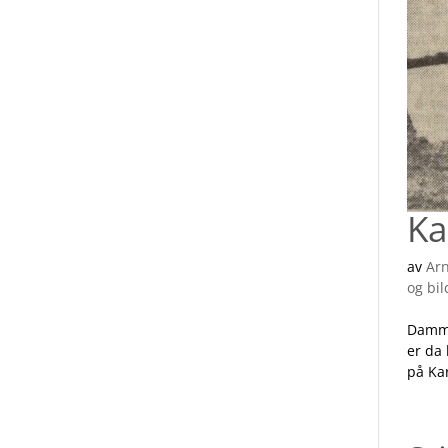
Ka
av
Ar
og bil
Dammen
er da 
på Ka