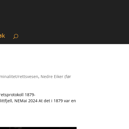
øk
minalitet/rettsvesen
,
Nedre Eiker (før
retsprotokoll 1879-
tfjell, NEMai 2024 At det i 1879 var en