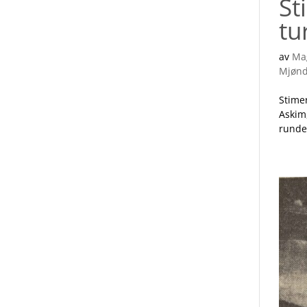
St
tu
av
Ma
Mjønd
Stime
Askim
runde