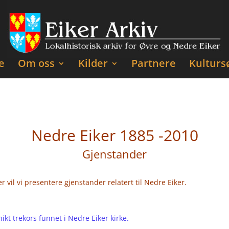
e
Om oss
Kilder
Partnere
Kulturs
Nedre Eiker 1885 -2010
Gjenstander
r vil vi presentere gjenstander relatert til Nedre Eiker.
ikt trekors funnet i Nedre Eiker kirke.