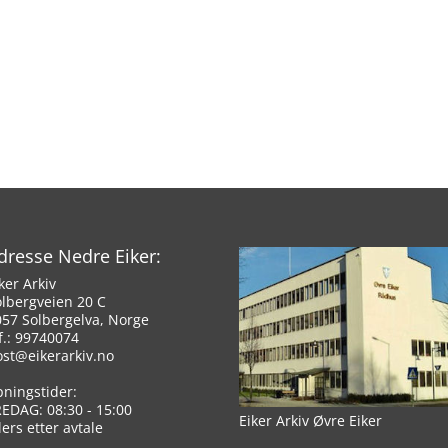
dresse Nedre Eiker:
ker Arkiv
olbergveien 20 C
057 Solbergelva, Norge
f.: 99740074
ost@eikerarkiv.no
pningstider:
REDAG: 08:30 - 15:00
Eiker Arkiv Øvre Eiker
lers etter avtale