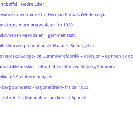
nnbøffel i Nedre Eiker
oesiboka med minne fra Herman Portaas (Wildenvey).
amstrups marmorgravplater fra 1920
alkovnene i Mjøndalen – gammelt skilt.
ollektkurven på bedehuset Haabet i Solbergelva.
en Norske Galoge- og Gummivarefabrikk – Kalosjen – og noen av d
ndstrikkemaskin – tilbud til ansatte ved Solberg Spinderi.
lokka på Steinberg hengsle
lberg Spinderis «nasjonaldrakt» fra ca. 1920
askebrett fra Mjøndalen som kunst i Spania!