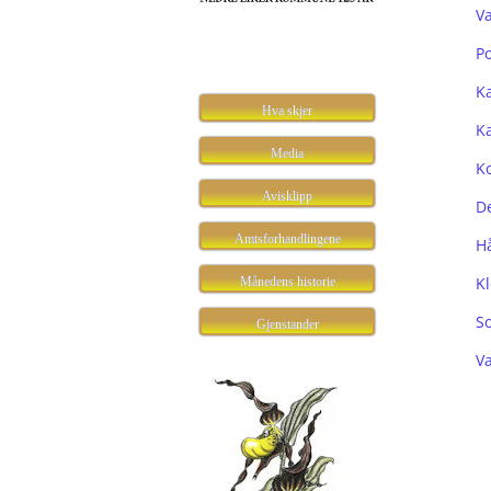
Va
P
K
Hva skjer
K
Media
K
Avisklipp
D
Amtsforhandlingene
Hå
K
Månedens historie
So
Gjenstander
V