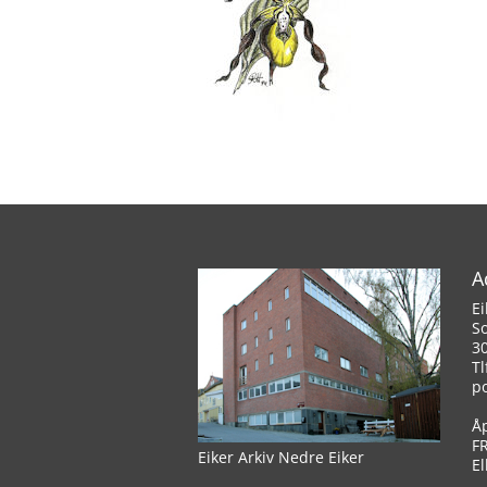
A
Ei
S
3
Tl
p
Å
F
Eiker Arkiv Nedre Eiker
El