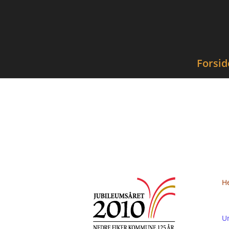
Forsid
He
Un