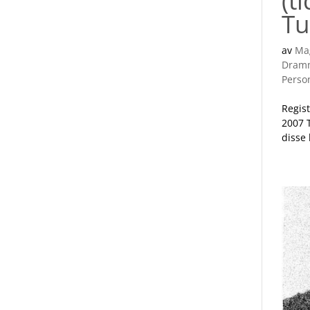
(t
Tu
av
Ma
Dramm
Perso
Regis
2007 
disse 