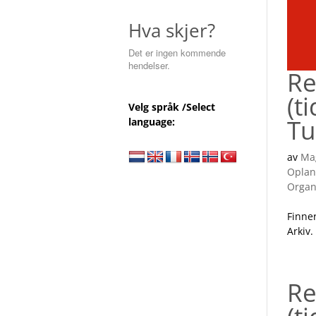
Hva skjer?
Det er ingen kommende
hendelser.
Re
(t
Velg språk /Select
Tu
language:
av
Ma
Oplan
Organ
Finner
Arkiv.
Re