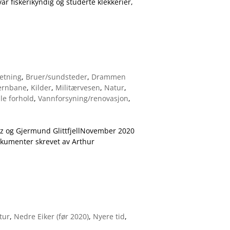
r fiskerikyndig og studerte klekkerier,
etning
,
Bruer/sundsteder
,
Drammen
ernbane
,
Kilder
,
Militærvesen
,
Natur
,
le forhold
,
Vannforsyning/renovasjon
,
tz og Gjermund GlittfjellNovember 2020
okumenter skrevet av Arthur
tur
,
Nedre Eiker (før 2020)
,
Nyere tid
,