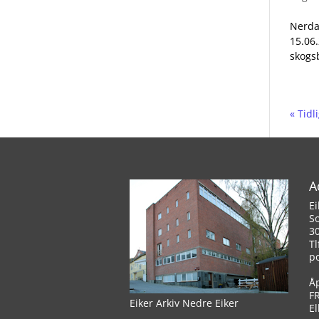
Nerda
15.06.
skogsb
« Tidl
A
Ei
S
3
Tl
p
Å
F
Eiker Arkiv Nedre Eiker
El