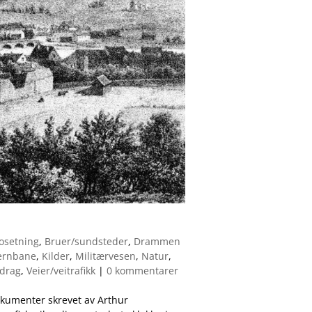
osetning
,
Bruer/sundsteder
,
Drammen
ernbane
,
Kilder
,
Militærvesen
,
Natur
,
drag
,
Veier/veitrafikk
|
0 kommentarer
okumenter skrevet av Arthur