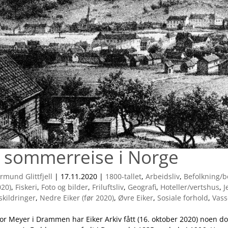
 sommerreise i Norge
rmund Glittfjell
|
17.11.2020
|
1800-tallet
,
Arbeidsliv
,
Befolkning/b
020)
,
Fiskeri
,
Foto og bilder
,
Friluftsliv
,
Geografi
,
Hoteller/vertshus
,
J
skildringer
,
Nedre Eiker (før 2020)
,
Øvre Eiker
,
Sosiale forhold
,
Vass
ror Meyer i Drammen har Eiker Arkiv fått (16. oktober 2020) noen d