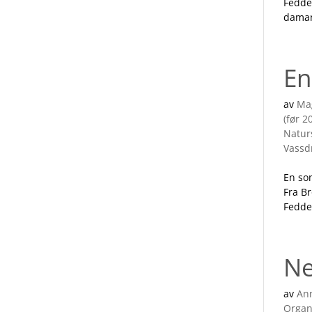
Fedder
daman
En
av
Ma
(før 2
Natur
Vassd
En so
Fra B
Fedde
Ne
av
Ann
Organ