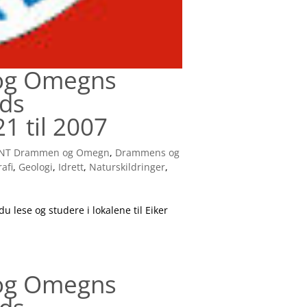
 og Omegns
nds
1 til 2007
NT Drammen og Omegn
,
Drammens og
afi
,
Geologi
,
Idrett
,
Naturskildringer
,
u lese og studere i lokalene til Eiker
 og Omegns