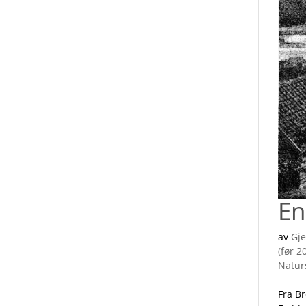
En
av
Gje
(før 2
Natur
Fra B