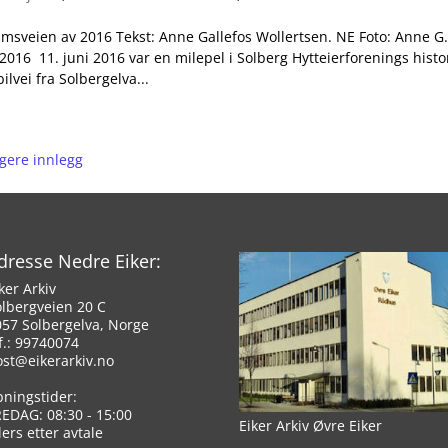
msveien av 2016 Tekst: Anne Gallefos Wollertsen. NE Foto: Anne G
2016 11. juni 2016 var en milepel i Solberg Hytteierforenings histo
ilvei fra Solbergelva...
igere innlegg
dresse Nedre Eiker:
ker Arkiv
olbergveien 20 C
057 Solbergelva, Norge
f.: 99740074
ost@eikerarkiv.no
pningstider:
REDAG: 08:30 - 15:00
Eiker Arkiv Øvre Eiker
lers etter avtale