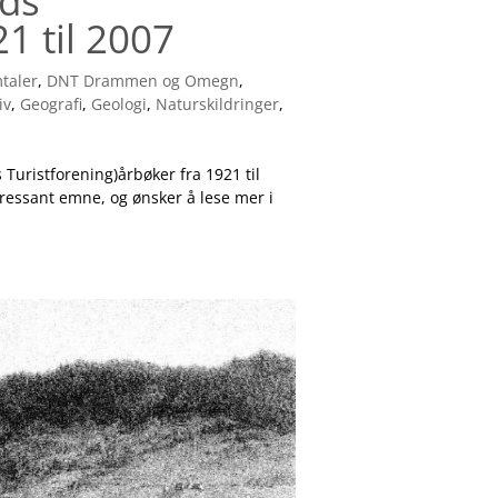
nds
1 til 2007
taler
,
DNT Drammen og Omegn
,
iv
,
Geografi
,
Geologi
,
Naturskildringer
,
ristforening)årbøker fra 1921 til
ressant emne, og ønsker å lese mer i