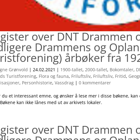
gister over DNT Drammen
idligere Drammens og Opla
ristforening) årbøker fra 192
gne Grønvold
|
24.02.2021
|
1900-tallet
,
2000-tallet
,
Bokomtaler
,
D
ds Turistforening
,
Flora og fauna
,
Friluftsliv
,
Friluftsliv
,
Fritid
,
Geogr
isasjoner
,
Personhistorie
,
Vassdrag
|
0 kommentarer
 du et interessant emne, og ønsker å lese mer i disse bøkene, kan d
 Bøkene kan ikke lånes med ut av arkivets lokaler.
gister over DNT Drammen