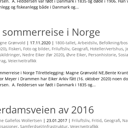
sen. A. Feddersen var født i Danmark i 1835 og døde i 1906. Han va
legg og fiskeanlegg både i Danmark og...
 sommerreise i Norge
gne Grønvold
|
17.11.2020
|
1800-tallet
,
Arbeidsliv
,
Befolkning/bos
020)
,
Fiskeri
,
Foto og bilder
,
Friluftsliv
,
Geografi
,
Hoteller/vertshus
,
J
skildringer
,
Nedre Eiker (før 2020)
,
Øvre Eiker
,
Personhistorie
,
Sosia
rag
,
Veier/veitrafikk
mmerreise i Norge Tilrettelegging: Magne Grønvold NE,Bente Kran
ror Meyer i Drammen har Eiker Arkiv fått (16. oktober 2020) noen d
rsen. A. Feddersen var født i Danmark i 1835 og...
rdamsveien av 2016
e Gallefos Wollertsen
|
23.01.2017
|
Friluftsliv
,
Fritid
,
Geografi
,
Na
isasjoner
,
Samferdsel/infrastruktur
,
Veier/veitrafikk