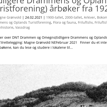
idligere Drammens og Opla
ristforening) årbøker fra 192
gne Grønvold
|
24.02.2021
|
1900-tallet
,
2000-tallet
,
Arkiver
,
Bokom
ens og Oplands Turistforening
,
Flora og fauna
,
Friluftsliv
,
Friluftsl
nhistorie
,
Vassdrag
ter over DNT Drammen og Omegns(tidligere Drammens og Oplands Tu
Tilrettelegging: Magne Grønvold NEFebruar 2021 Finner du et inte
bøkene, kan du lese og studere i lokalene til...