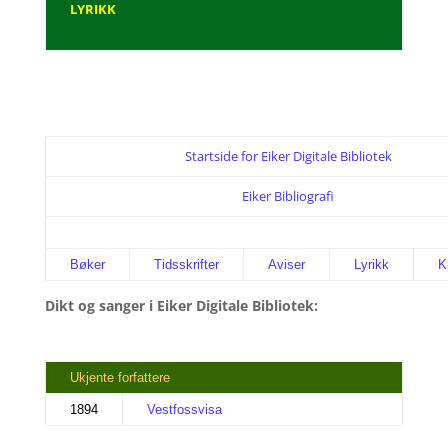
LYRIKK
Startside for Eiker Digitale Bibliotek
Eiker Bibliografi
Bøker
Tidsskrifter
Aviser
Lyrikk
K
Dikt og sanger i Eiker Digitale Bibliotek:
Ukjente forfattere
1894
Vestfossvisa