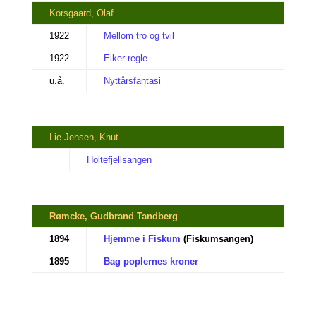
Korsgaard, Olaf
1922
Mellom tro og tvil
1922
Eiker-regle
u.å.
Nyttårsfantasi
Lie Jensen, Knut
Holtefjellsangen
Rømcke, Gudbrand Tandberg
1894
Hjemme i Fiskum
(Fiskumsangen)
1895
Bag poplernes kroner